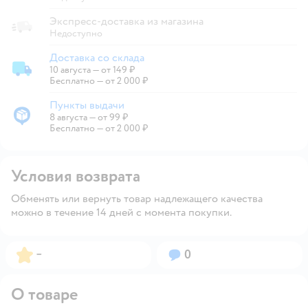
Экспресс-доставка из магазина
Недоступно
Доставка со склада
10 августа
—
от 149 ₽
Доставка со склада
Бесплатно — от 2 000 ₽
Пункты выдачи
8 августа
—
от 99 ₽
Пункты выдачи
Бесплатно — от 2 000 ₽
Условия возврата
Обменять или вернуть товар надлежащего качества
можно в течение 14 дней с момента покупки.
Рейтинг:
Вопросов:
–
0
О товаре