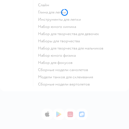
Слайм
Глина для лепки
Инструменты для лепки
Набор юного химика
Набор для творчества для девочек
Наборы для творчества
Набор для творчества для мальчиков
Набор юного физика
Набор для фокусов
Сборные модели самолетов
Модели танков для склеивания
Сборные модели вертолетов
App Store
Google Play
AppGallery
RuStore