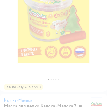
-5% по коду УЛЫБКА
Каляка-Маляка
Масса для лепки Каляка-Маляка 7 цв.
Ка