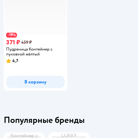
19
−
%
371 ₽
459 ₽
Пудреница Контейнер с
пуховкой жёлтый
4,7
Рейтинг:
В корзину
Популярные бренды
Контейнер с
LUKKY