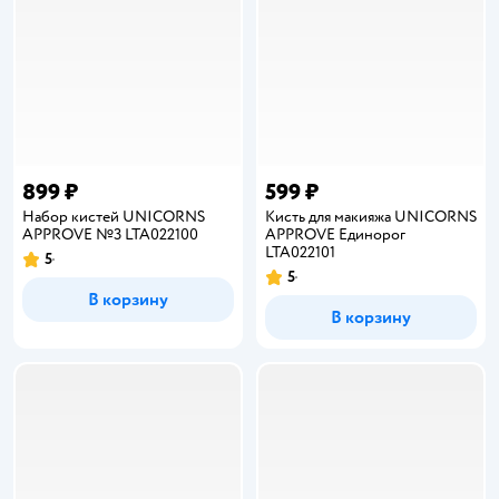
899 ₽
599 ₽
Набор кистей UNICORNS
Кисть для макияжа UNICORNS
APPROVE №3 LTA022100
APPROVE Единорог
LTA022101
5
Рейтинг:
5
Рейтинг:
В корзину
В корзину