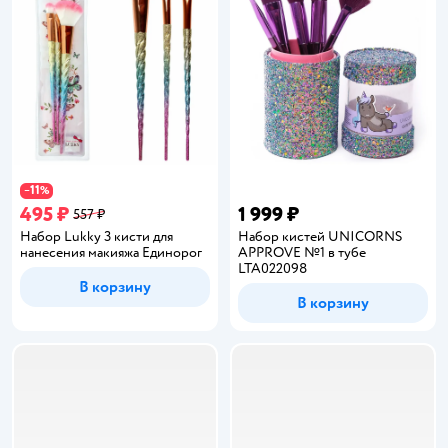
11
−
%
495 ₽
1 999 ₽
557 ₽
Набор Lukky 3 кисти для
Набор кистей UNICORNS
нанесения макияжа Единорог
APPROVE №1 в тубе
LTA022098
В корзину
В корзину