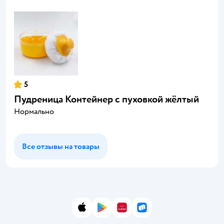
5
Пудреница Контейнер с пуховкой жёлтый
Нормально
Все отзывы на товары
App Store
Google Play
AppGallery
RuStore