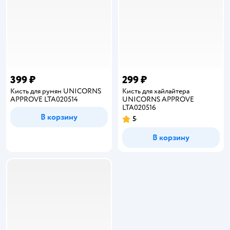
399 ₽
299 ₽
Кисть для румян UNICORNS
Кисть для хайлайтера
APPROVE LTA020514
UNICORNS APPROVE
LTA020516
В корзину
5
Рейтинг:
В корзину