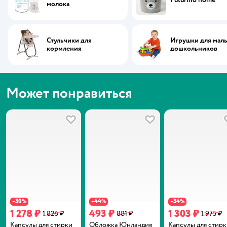
молока
Стульчики для
Игрушки для мал
кормления
дошкольников
Может понравиться
В избранное
В избранное
30
44
34
−
%
−
%
−
%
1 278 ₽
493 ₽
1 303 ₽
1 826 ₽
881 ₽
1 975 ₽
Капсулы для стирки
Обложка Юнландия
Капсулы для стир