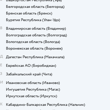
Башкортостан Республика
(Уфа)
Белгородская область
(Белгород)
Брянская область
(Брянск)
Бурятия Республика
(Улан-Удэ)
В
Владимирская область
(Владимир)
Волгоградская область
(Волгоград)
Вологодская область
(Вологда)
Воронежская область
(Воронеж)
Д
Дагестан Республика
(Махачкала)
Е
Еврейская АО
(Биробиджан)
З
Забайкальский край
(Чита)
И
Ивановская область
(Иваново)
Ингушетия Республика
(Магас)
Иркутская область
(Иркутск)
К
Кабардино-Балкарская Республика
(Нальчик)