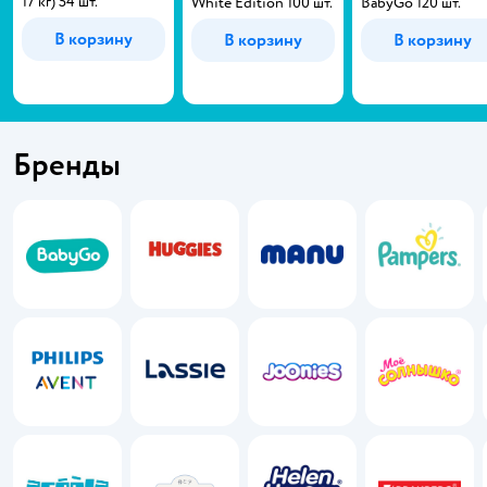
17 кг) 54 шт.
White Edition 100 шт.
BabyGo 120 шт.
В корзину
В корзину
В корзину
Бренды
BabyGo
Huggies
MANU
Pampers
Philips Avent
Lassie
Joonies
Моё солнышко
Acoola
Koji Kea
Helen Harper
Brauberg