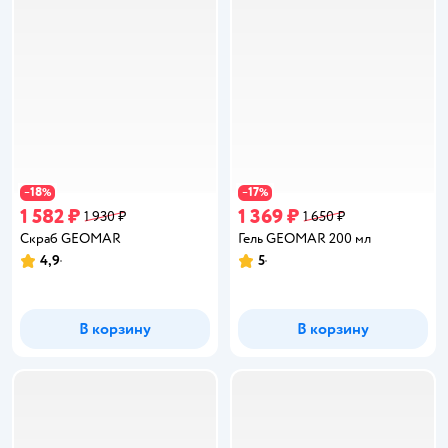
18
17
−
%
−
%
1 582 ₽
1 369 ₽
1 930 ₽
1 650 ₽
Скраб GEOMAR
Гель GEOMAR 200 мл
4,9
5
Рейтинг:
Рейтинг:
В корзину
В корзину