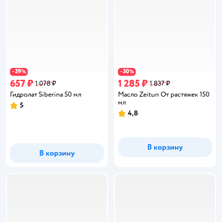
39
30
−
%
−
%
657 ₽
1 285 ₽
1 078 ₽
1 837 ₽
Гидролат Siberina 50 мл
Масло Zeitun От растяжек 150
мл
5
Рейтинг:
4,8
Рейтинг:
В корзину
В корзину