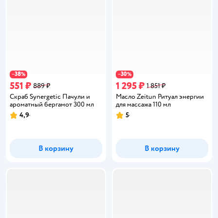
38
30
−
%
−
%
551 ₽
1 295 ₽
889 ₽
1 851 ₽
Скраб Synergetic Пачули и
Масло Zeitun Ритуал энергии
ароматный бергамот 300 мл
для массажа 110 мл
4,9
5
Рейтинг:
Рейтинг:
В корзину
В корзину