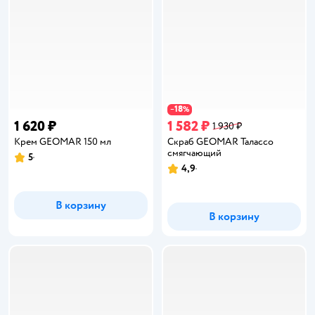
18
−
%
1 620 ₽
1 582 ₽
1 930 ₽
Крем GEOMAR 150 мл
Скраб GEOMAR Талассо
смягчающий
5
Рейтинг:
4,9
Рейтинг:
В корзину
В корзину