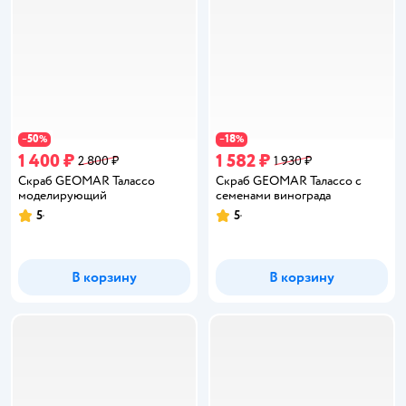
50
18
−
%
−
%
1 400 ₽
1 582 ₽
2 800 ₽
1 930 ₽
Скраб GEOMAR Талассо
Скраб GEOMAR Талассо с
моделирующий
семенами винограда
5
5
Рейтинг:
Рейтинг:
В корзину
В корзину