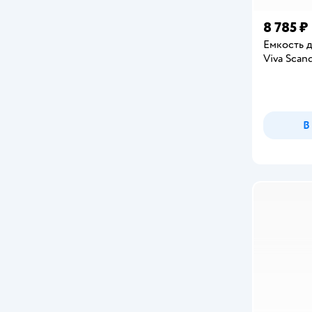
8 785 ₽
Емкость д
Viva Scan
В