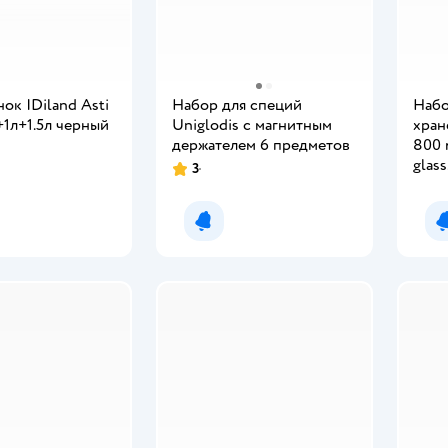
ок IDiland Asti
Набор для специй
Набо
л+1л+1.5л черный
Uniglodis с магнитным
хран
держателем 6 предметов
800 
glas
3
Рейтинг:
закр
крыш
мить о появлении
Уведомить о появлении