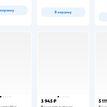
 корзину
В корзину
3 945 ₽
5 11
 меда Viva
Банка для сыпучих
Банк