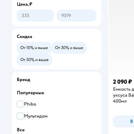
Цена, ₽
Скидка
От 10% и выше
От 30% и выше
От 50% и выше
Бренд
2 090 ₽
Емкость д
Популярные
уксуса Ba
400мл
Phibo
Мультидом
В
Все