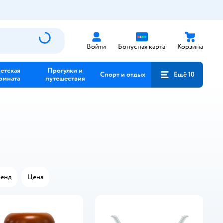
Войти
Бонусная карта
Корзина
етская
Прогулки и
Спорт и отдых
Ещё 10
омната
путешествия
енд
Цена