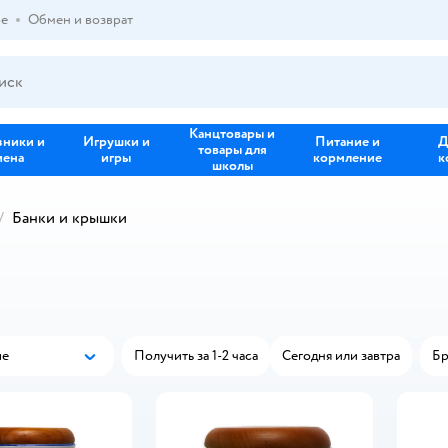
ре
Обмен и возврат
Канцтовары и
зники и
Игрушки и
Питание и
Д
товары для
иена
игры
кормление
к
школы
Банки и крышки
ые
Получить за 1-2 часа
Сегодня или завтра
Бр
Популярные