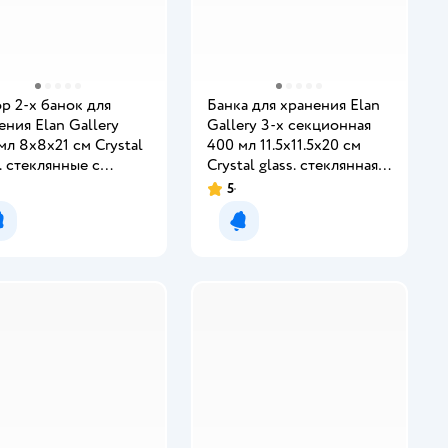
р 2-х банок для
Банка для хранения Elan
ения Elan Gallery
Gallery 3-х секционная
мл 8х8х21 см Crystal
400 мл 11.5х11.5х20 см
s. стеклянные с
Crystal glass. стеклянная
учивающимися
со стеклянной крышкой
5
Рейтинг:
ками из акации
Уведомить о появлении
Уведомить о появлении