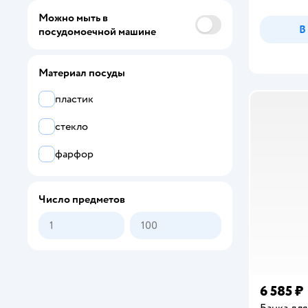
Можно мыть в
В
посудомоечной машине
Материал посуды
пластик
стекло
фарфор
Число предметов
6 585 ₽
Банка для