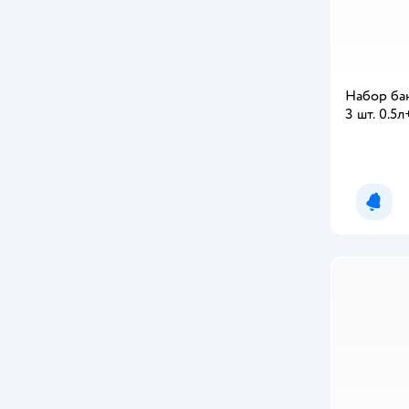
Набор бан
3 шт. 0.5
Уведо