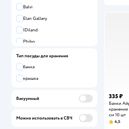
Balvi
Elan Gallery
IDiland
Phibo
Thun1794 a.s.
Тип посуды для хранения
Viva Scandinavia
банка
Айрис
крышка
Доляна
335 ₽
Вакуумный
Мультидом
Банки Ай
хранения
см 10 шт
Можно использовать в СВЧ
4,5
Рейтинг: