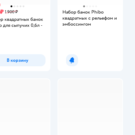
 ₽
Набор банок Phibo
1 900 ₽
квадратных с рельефом и
р квадратных банок
эмбоссингом
o для сыпучих 0,6л -
В корзину
Уведомить о появлении