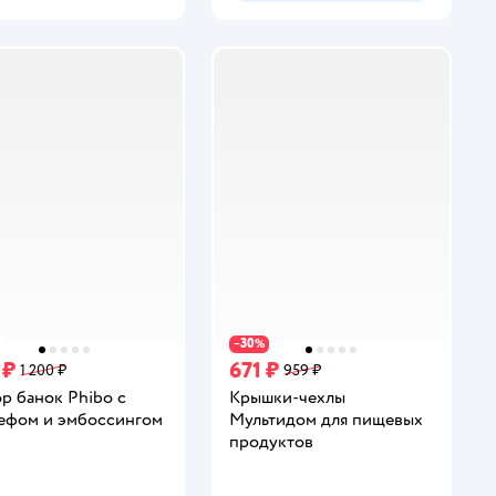
30
−
%
 ₽
671 ₽
1 200 ₽
959 ₽
р банок Phibo с
Крышки-чехлы
ефом и эмбоссингом
Мультидом для пищевых
продуктов
инг: