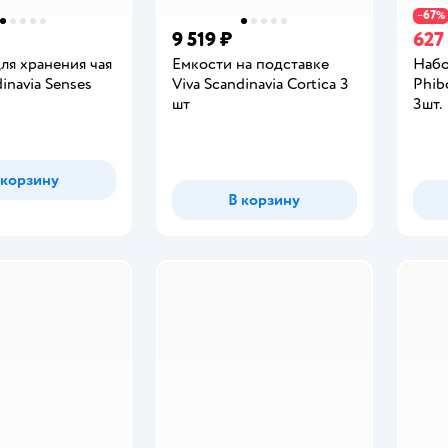
67
−
%
9 519 ₽
627
ля хранения чая
Емкости на подставке
Набо
dinavia Senses
Viva Scandinavia Cortica 3
Phib
шт
3шт.
 корзину
В корзину