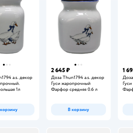
2 645 ₽
1 69
1794 a.s. декор
Доза Thun1794 a.s. декор
Доза
опрочный.
Гуси жаропрочный
Гуси
ольшая 1л
Фарфор средняя 0.6 л
Фарф
 корзину
В корзину