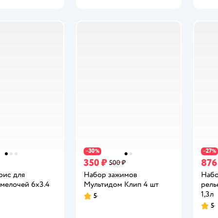
30
27
−
%
−
%
350 ₽
876
500 ₽
рис для
Набор зажимов
Набо
 мелочей 6х3.4
Мультидом Клип 4 шт
рель
1,3л
5
Рейтинг:
5
Рейт