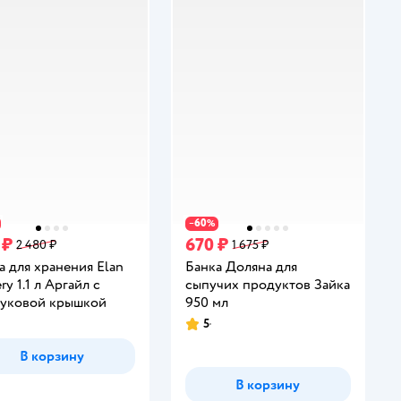
60
−
%
 ₽
670 ₽
2 480 ₽
1 675 ₽
а для хранения Elan
Банка Доляна для
ry 1.1 л Аргайл с
сыпучих продуктов Зайка
уковой крышкой
950 мл
5
инг:
Рейтинг:
В корзину
В корзину