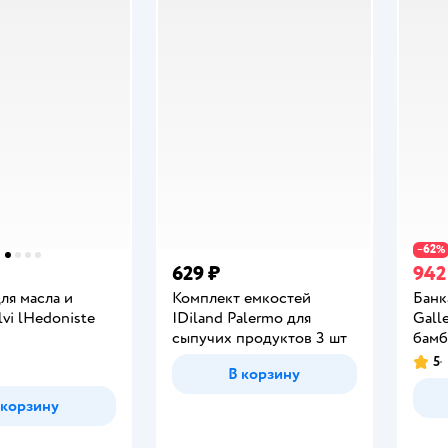
62
−
%
629 ₽
942
ля масла и
Комплект емкостей
Банк
lvi lHedoniste
IDiland Palermo для
Galle
сыпучих продуктов 3 шт
бамб
5
Рейт
В корзину
 корзину