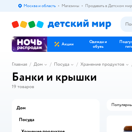
Москва и область
Магазины
Продавать в Детском ми
Выбор адреса доставки.
Одежда и
Подгу
Акции
обувь
гиг
Главная
Дом
Посуда
Хранение продуктов
Банки и крышки
19
товаров
Популярн
Дом
Посуда
Хранение продуктов