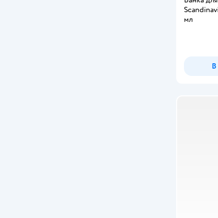
Scandinav
мл
В