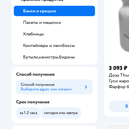
Банки и крышки
Пакеты и мешочки
Хлебницы
Контейнеры и ланчбоксы
Бутыли,канистры,бидоны
3 093 ₽
Способ получения
Доза Thun
Гуси жар
Способ получения
Фарфор б
Выберите адрес или магазин
Способ получения
Срок получения
В
за 1-2 часа
сегодня или завтра