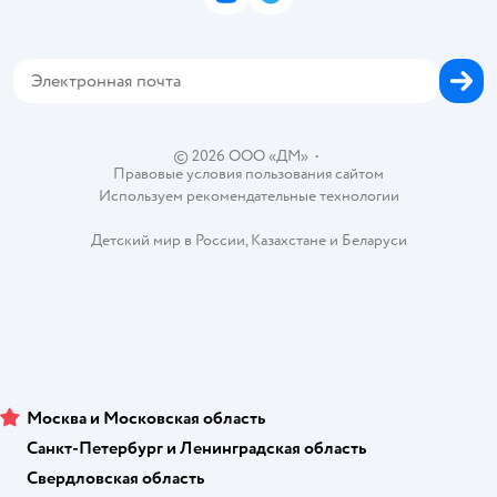
ВКонтакте
Telegram
Проверка баланса подарочной карты
Политика использования файлов cookie
Товары для собак
Аренда торговых помещений
Оплата Мокка
Сертификат АКИТ
Корм для собак
Горячая линия безопасности
Карта возврата
Обратная связь
Одежда для собак
Вакансии
Блог
Карта сайта
Ветаптека
Контакты
Магазины сети
© 2026 ООО «ДМ»
•
Правовые условия пользования сайтом
Используем рекомендательные технологии
Детский мир в России
,
Казахстане
и
Беларуси
Москва и Московская область
Санкт-Петербург и Ленинградская область
Свердловская область