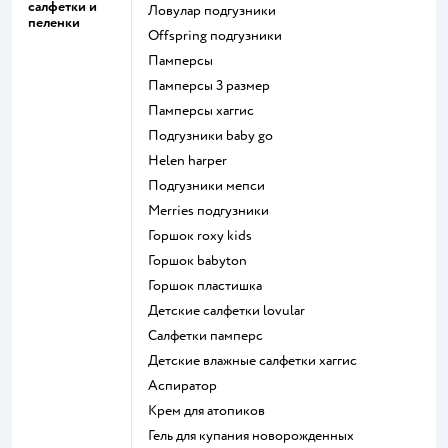
салфетки и
ловулар подгузники
пеленки
offspring подгузники
памперсы
памперсы 3 размер
памперсы хаггис
подгузники baby go
helen harper
подгузники мепси
merries подгузники
горшок roxy kids
горшок babyton
горшок пластишка
детские салфетки lovular
салфетки памперс
детские влажные салфетки хаггис
аспиратор
крем для атопиков
гель для купания новорожденных