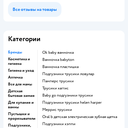
Все отзывы на товары
Категории
Бренды
ok baby ванночка
Косметика и
ванночка babyton
гигиена
ванночка пластишка
Гигиена и уход
подгузники трусики ловулар
Аптечка
памперс трусики
Все для мамы
трусики хаггис
Детская
baby go подгузники трусики
бытовая химия
Для купания и
подгузники трусики helen harper
ванны
меррис трусики
Пустышки и
oral b детская электрическая зубная щетка
прорезыватели
подгузники хэппи
Подгузники,