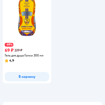
69
−
%
69 ₽
229 ₽
Гель для душа Гонки 300 мл
4,9
Рейтинг:
В корзину