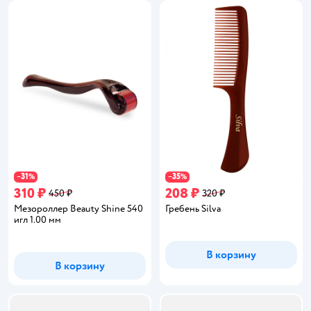
31
35
−
%
−
%
310 ₽
208 ₽
450 ₽
320 ₽
Мезороллер Beauty Shine 540
Гребень Silva
игл 1.00 мм
В корзину
В корзину