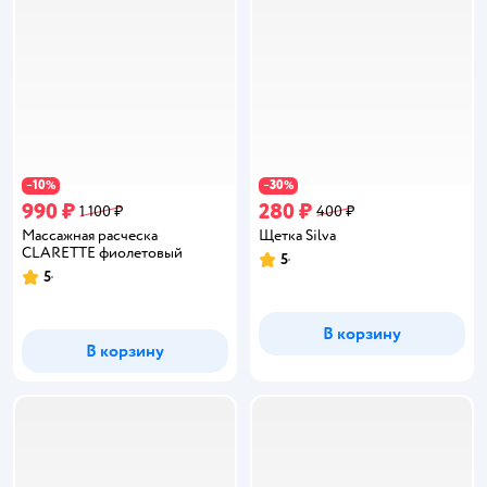
10
30
−
%
−
%
990 ₽
280 ₽
1 100 ₽
400 ₽
Массажная расческа
Щетка Silva
CLARETTE фиолетовый
5
Рейтинг:
5
Рейтинг:
В корзину
В корзину