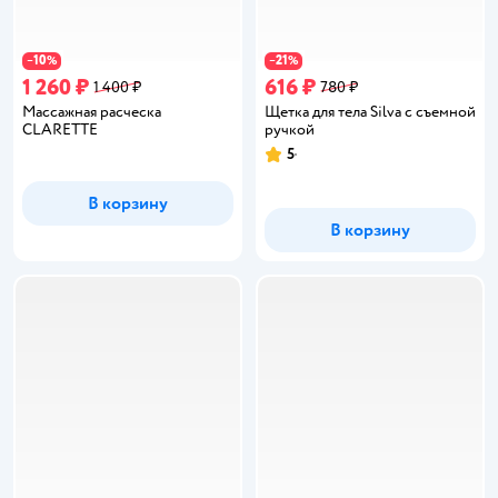
10
21
−
%
−
%
1 260 ₽
616 ₽
1 400 ₽
780 ₽
Массажная расческа
Щетка для тела Silva с съемной
CLARETTE
ручкой
5
Рейтинг:
В корзину
В корзину