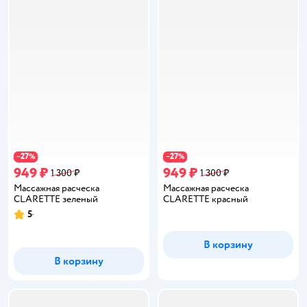
27
27
−
%
−
%
949 ₽
949 ₽
1 300 ₽
1 300 ₽
Массажная расческа
Массажная расческа
CLARETTE зеленый
CLARETTE красный
5
Рейтинг:
В корзину
В корзину