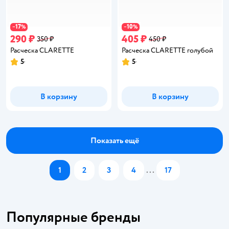
17
10
−
%
−
%
290 ₽
405 ₽
350 ₽
450 ₽
Расческа CLARETTE
Расческа CLARETTE голубой
5
5
Рейтинг:
Рейтинг:
В корзину
В корзину
Показать ещё
1
2
3
4
...
17
Популярные бренды