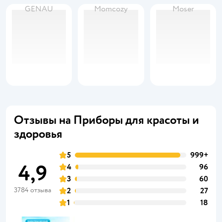
GENAU
Momcozy
Moser
Отзывы на Приборы для красоты и
здоровья
5
999+
4,9
4
96
3
60
3784 отзыва
2
27
1
18