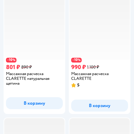
10
10
−
%
−
%
801 ₽
990 ₽
890 ₽
1 100 ₽
Массажная расческа
Массажная расческа
CLARETTE натуральная
CLARETTE
щетина
5
Рейтинг:
В корзину
В корзину