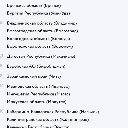
Брянская область
(Брянск)
Бурятия Республика
(Улан-Удэ)
В
Владимирская область
(Владимир)
Волгоградская область
(Волгоград)
Вологодская область
(Вологда)
Воронежская область
(Воронеж)
Д
Дагестан Республика
(Махачкала)
Е
Еврейская АО
(Биробиджан)
З
Забайкальский край
(Чита)
И
Ивановская область
(Иваново)
Ингушетия Республика
(Магас)
Иркутская область
(Иркутск)
К
Кабардино-Балкарская Республика
(Нальчик)
Калининградская область
(Калининград)
Калмыкия Республика
(Элиста)