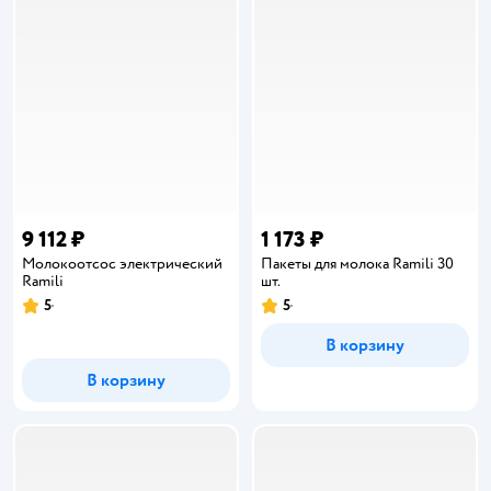
9 112 ₽
1 173 ₽
Молокоотсос электрический
Пакеты для молока Ramili 30
Ramili
шт.
5
5
Рейтинг:
Рейтинг:
В корзину
В корзину