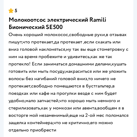
5
Молокоотсос электрический Ramili
Бионический SE500
Очень хороший молокосос,свободные руки,в отзывах
пишут,что протекает,да протекает ,если скакать или
вниз головой наклоняться,ну так вы еще стометровку с
ним на время пробежите и удивитесь,как же так
протекло! Если заниматься домашними делами,кушать
готовить или мыть посуду,накраситься или же уложить
волосы без нагибаний головой вниз,то ничего не
протекает,свободно помещаются в бустгальтер,в
поездках или кафе на прогулки везде с ним будет
удобно,мало запчастей,что хорошо мыть немного и
стерилизовать,как у момкози или авента,вообщем я в
восторге мой незаменимый,еще на 2-ой мес поломался
защелка контейнера,что не критично,его можно
отдельно приобрести