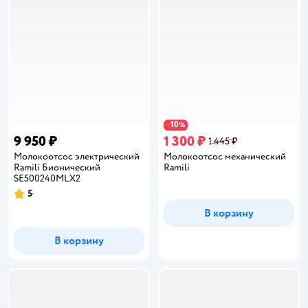
10
−
%
9 950 ₽
1 300 ₽
1 445 ₽
Молокоотсос электрический
Молокоотсос механический
Ramili Бионический
Ramili
SE500240MLX2
5
Рейтинг:
В корзину
В корзину