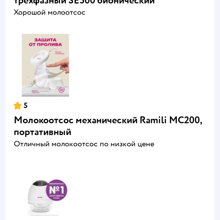
трехфазный SE500 бионический
Хорошой молоотсос
5
Молокоотсос механический Ramili MC200,
портативный
Отличный молокоотсос по низкой цене