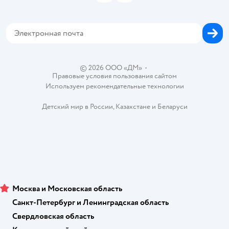
Товары для собак
Аренда торговых помещений
Оплата Мокка
Сертификат АКИТ
Корм для собак
Горячая линия безопасности
Карта возврата
Обратная связь
Одежда для собак
Вакансии
Блог
Карта сайта
Ветаптека
Контакты
Магазины сети
© 2026 ООО «ДМ»
•
Правовые условия пользования сайтом
Используем рекомендательные технологии
Детский мир в России
,
Казахстане
и
Беларуси
Москва и Московская область
Санкт-Петербург и Ленинградская область
Свердловская область