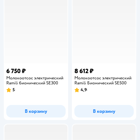
6 750 ₽
8 612 ₽
Молокоотсос электрический
Молокоотсос электрический
Ramili бионический SE300
Ramili Бионический SE500
5
4,9
Рейтинг:
Рейтинг:
В корзину
В корзину