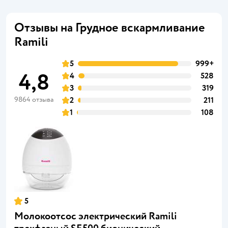
Отзывы на Грудное вскармливание
Ramili
5
999+
4,8
4
528
3
319
9864 отзыва
2
211
1
108
5
Молокоотсос электрический Ramili