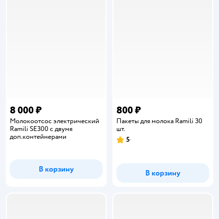
8 000 ₽
800 ₽
Молокоотсос электрический
Пакеты для молока Ramili 30
Ramili SE300 с двумя
шт.
доп.контейнерами
5
Рейтинг:
В корзину
В корзину