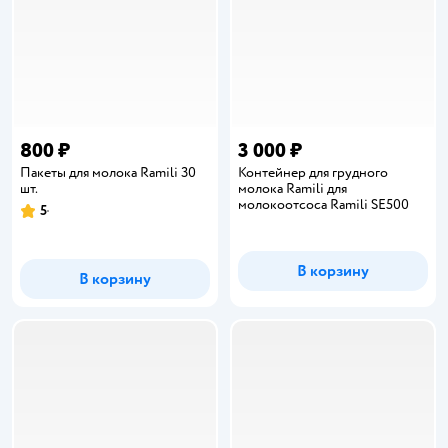
800 ₽
3 000 ₽
Пакеты для молока Ramili 30
Контейнер для грудного
шт.
молока Ramili для
молокоотсоса Ramili SE500
5
Рейтинг:
В корзину
В корзину