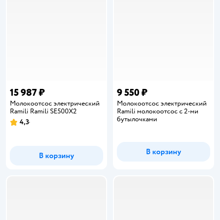
15 987 ₽
9 550 ₽
Молокоотсос электрический
Молокоотсос электрический
Ramili Ramili SE500X2
Ramili молокоотсос с 2-ми
бутылочками
4,3
Рейтинг:
В корзину
В корзину