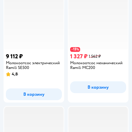
15
−
%
9 112 ₽
1 327 ₽
1 562 ₽
Молокоотсос электрический
Молокоотсос механический
Ramili SE500
Ramili MC200
4,8
Рейтинг:
В корзину
В корзину