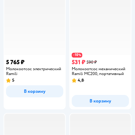
10
−
%
5 765 ₽
531 ₽
590 ₽
Молокоотсос электрический
Молокоотсос механический
Ramili
Ramili MC200, портативный
5
4,8
Рейтинг:
Рейтинг:
В корзину
В корзину