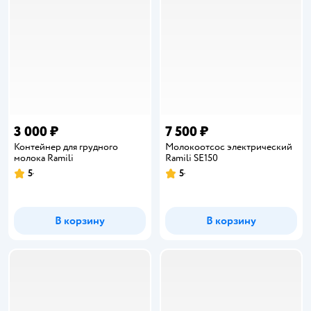
3 000 ₽
7 500 ₽
Контейнер для грудного
Молокоотсос электрический
молока Ramili
Ramili SE150
5
5
Рейтинг:
Рейтинг:
В корзину
В корзину