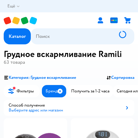
Ещё
Каталог
Грудное вскармливание Ramili
63
товара
Категория: Грудное вскармливание
Сортировка
Фильтры
Бренд
Получить за 1-2 часа
Сегодня ил
Закрыть
Способ получения
Выберите адрес или магазин
Способ получения