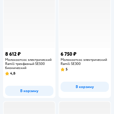
8 612 ₽
6 750 ₽
Молокоотсос электрический
Молокоотсос электрический
Ramili трехфазный SE500
Ramili SE300
бионический
5
Рейтинг:
4,8
Рейтинг:
В корзину
В корзину