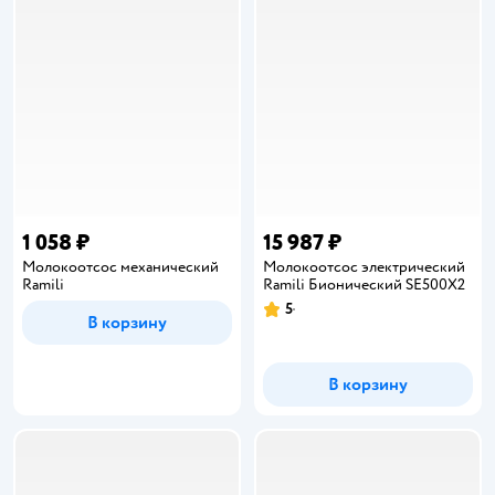
1 058 ₽
15 987 ₽
Молокоотсос механический
Молокоотсос электрический
Ramili
Ramili Бионический SE500X2
5
Рейтинг:
В корзину
В корзину