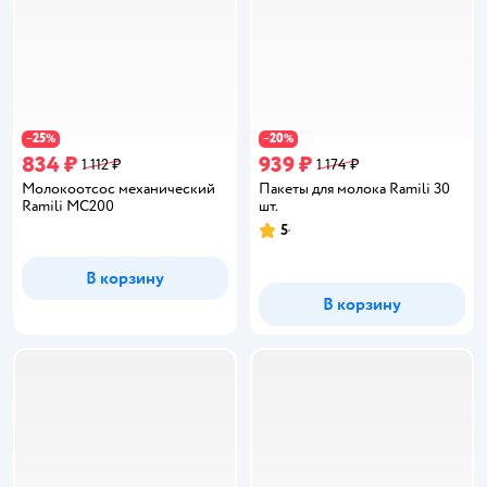
25
20
−
%
−
%
834 ₽
939 ₽
1 112 ₽
1 174 ₽
Молокоотсос механический
Пакеты для молока Ramili 30
Ramili MC200
шт.
5
Рейтинг:
В корзину
В корзину