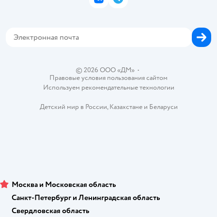
ВКонтакте
Telegram
Проверка баланса подарочной карты
Политика использования файлов cookie
Товары для собак
Аренда торговых помещений
Оплата Мокка
Сертификат АКИТ
Корм для собак
Горячая линия безопасности
Карта возврата
Обратная связь
Одежда для собак
Вакансии
Блог
Карта сайта
Ветаптека
Контакты
Магазины сети
© 2026 ООО «ДМ»
•
Правовые условия пользования сайтом
Используем рекомендательные технологии
Детский мир в России
,
Казахстане
и
Беларуси
Москва и Московская область
Санкт-Петербург и Ленинградская область
Свердловская область