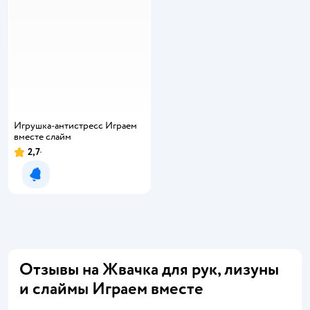
Игрушка-антистресс Играем
вместе слайм
2,7
Рейтинг:
Уведомить о появлении
Отзывы на Жвачка для рук, лизуны
и слаймы Играем вместе