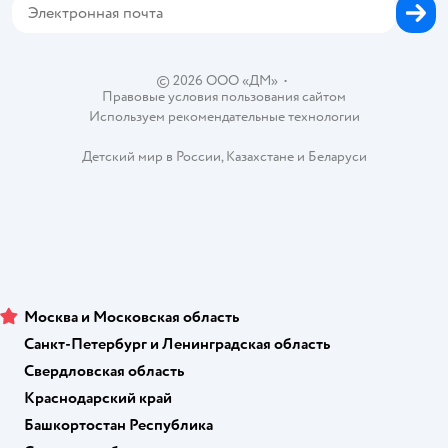
Обратная связь
Одежда для собак
Вакансии
Блог
Карта сайта
Ветаптека
Контакты
Магазины сети
© 2026 ООО «ДМ»
•
Правовые условия пользования сайтом
Используем рекомендательные технологии
Детский мир в России
,
Казахстане
и
Беларуси
Москва и Московская область
Санкт-Петербург и Ленинградская область
Свердловская область
Краснодарский край
Башкортостан Республика