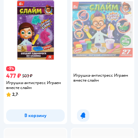
5
−
%
477 ₽
Игрушка-антистресс Играем
503 ₽
вместе слайм
Игрушка-антистресс Играем
вместе слайм
2,7
Рейтинг:
В корзину
Уведомить о появлении