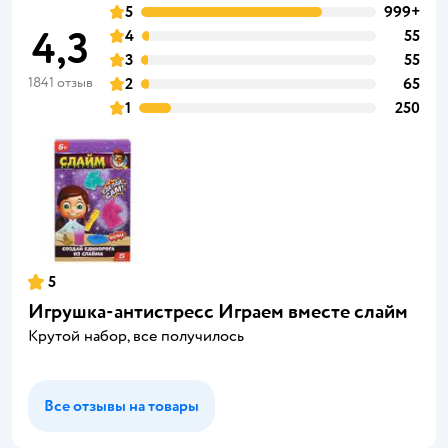
5
999+
4,3
4
55
3
55
1841 отзыв
2
65
1
250
5
Игрушка-антистресс Играем вместе слайм
Крутой набор, все получилось
Все отзывы на товары