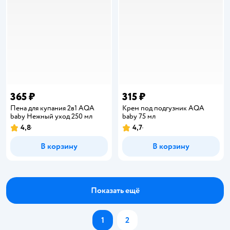
365 ₽
315 ₽
Пена для купания 2в1 AQA
Крем под подгузник AQA
baby Нежный уход 250 мл
baby 75 мл
4,8
4,7
Рейтинг:
Рейтинг:
В корзину
В корзину
Показать ещё
1
2