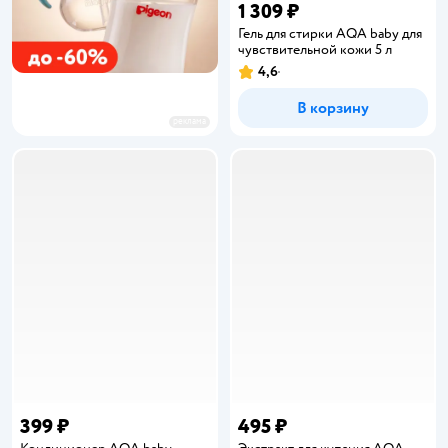
1 309 ₽
Гель для стирки AQA baby для
чувствительной кожи 5 л
4,6
Рейтинг:
В корзину
реклама
399 ₽
495 ₽