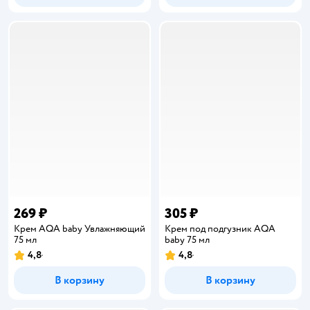
269 ₽
305 ₽
Крем AQA baby Увлажняющий
Крем под подгузник AQA
75 мл
baby 75 мл
4,8
4,8
Рейтинг:
Рейтинг:
В корзину
В корзину