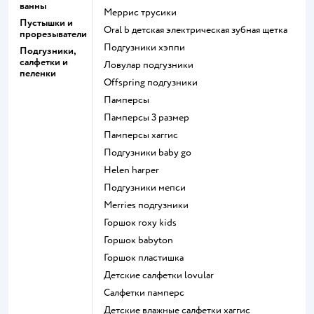
ванны
меррис трусики
Пустышки и
oral b детская электрическая зубная щетка
прорезыватели
подгузники хэппи
Подгузники,
салфетки и
ловулар подгузники
пеленки
offspring подгузники
памперсы
памперсы 3 размер
памперсы хаггис
подгузники baby go
helen harper
подгузники мепси
merries подгузники
горшок roxy kids
горшок babyton
горшок пластишка
детские салфетки lovular
салфетки памперс
детские влажные салфетки хаггис