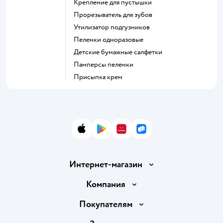
крепление для пустышки
прорезыватель для зубов
утилизатор подгузников
пеленки одноразовые
детские бумажные салфетки
памперсы пеленки
присыпка крем
App Store
Google Play
AppGallery
RuStore
Интернет-магазин
Доставка и оплата
Компания
Продавать в Детском мире
О компании
Покупателям
Обмен и возврат товара
Раскрытие информации
Бонусные карты