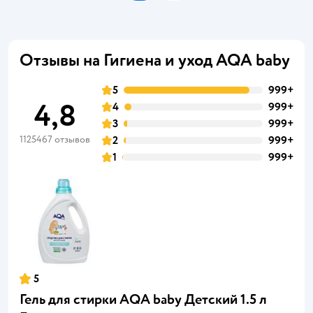
Отзывы на Гигиена и уход AQA baby
5
999+
4,8
4
999+
3
999+
1125467 отзывов
2
999+
1
999+
5
Гель для стирки AQA baby Детский 1.5 л