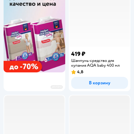
419 ₽
Шампунь-средство для
купания AQA baby 400 мл
4,8
Рейтинг:
В корзину
реклама