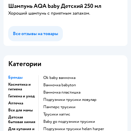
Шампунь AQA baby Детский 250 мл
Хороший шампунь с приятным запахом.
Все отзывы на товары
Категории
Бренды
ok baby ванночка
Косметика и
ванночка babyton
гигиена
ванночка пластишка
Гигиена и уход
подгузники трусики ловулар
Аптечка
памперс трусики
Все для мамы
трусики хаггис
Детская
baby go подгузники трусики
бытовая химия
Для купания и
подгузники трусики helen harper