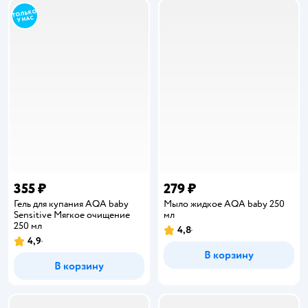
355 ₽
279 ₽
Гель для купания AQA baby
Мыло жидкое AQA baby 250
Sensitive Мягкое очищение
мл
250 мл
4,8
Рейтинг:
4,9
Рейтинг:
В корзину
В корзину