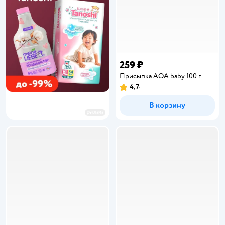
259 ₽
Присыпка AQA baby 100 г
4,7
Рейтинг:
В корзину
реклама