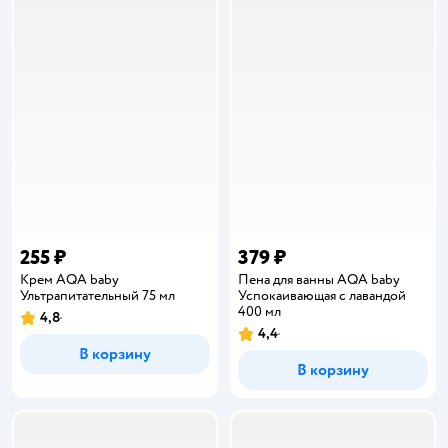
255 ₽
379 ₽
Крем AQA baby
Пена для ванны AQA baby
Ультрапитательный 75 мл
Успокаивающая с лавандой
400 мл
4,8
Рейтинг:
4,4
Рейтинг:
В корзину
В корзину