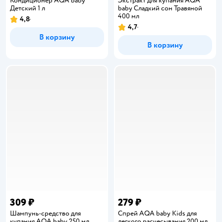
Кондиционер AQA baby
Экстракт для купания AQA
Детский 1 л
baby Сладкий сон Травяной
400 мл
4,8
Рейтинг:
4,7
Рейтинг:
В корзину
В корзину
309 ₽
279 ₽
Шампунь-средство для
Спрей AQA baby Kids для
купания AQA baby 250 мл
легкого расчесывания 200 мл