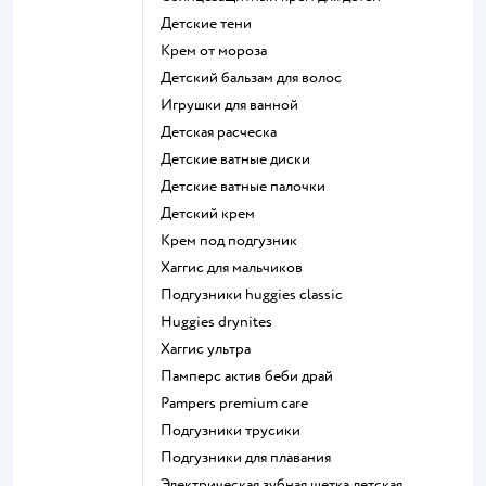
детские тени
крем от мороза
детский бальзам для волос
игрушки для ванной
детская расческа
детские ватные диски
детские ватные палочки
детский крем
крем под подгузник
хаггис для мальчиков
подгузники huggies classic
huggies drynites
хаггис ультра
памперс актив беби драй
pampers premium care
подгузники трусики
подгузники для плавания
электрическая зубная щетка детская