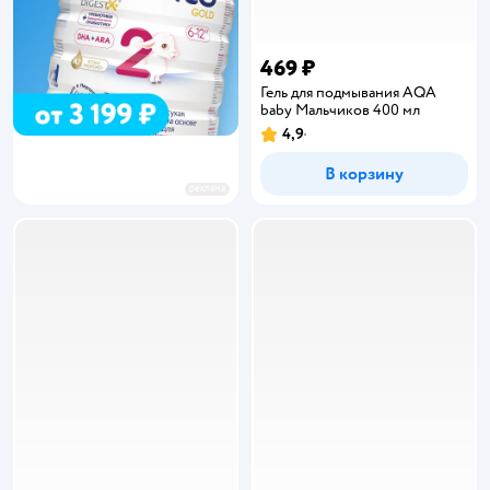
469 ₽
Гель для подмывания AQA
baby Мальчиков 400 мл
4,9
Рейтинг:
В корзину
реклама