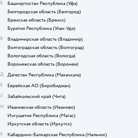
Б
Башкортостан Республика
(Уфа)
Белгородская область
(Белгород)
Брянская область
(Брянск)
Бурятия Республика
(Улан-Удэ)
В
Владимирская область
(Владимир)
Волгоградская область
(Волгоград)
Вологодская область
(Вологда)
Воронежская область
(Воронеж)
Д
Дагестан Республика
(Махачкала)
Е
Еврейская АО
(Биробиджан)
З
Забайкальский край
(Чита)
И
Ивановская область
(Иваново)
Ингушетия Республика
(Магас)
Иркутская область
(Иркутск)
К
Кабардино-Балкарская Республика
(Нальчик)