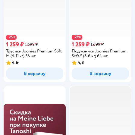
25
25
−
%
−
%
1 259 ₽
1 259 ₽
1 699 ₽
1 699 ₽
Трусики Joonies Premium Soft
Подгузники Joonies Premium
M (6-11 кг) 56 шт.
Soft S (3-6 кг) 64 шт.
4,6
4,8
Рейтинг:
Рейтинг:
В корзину
В корзину