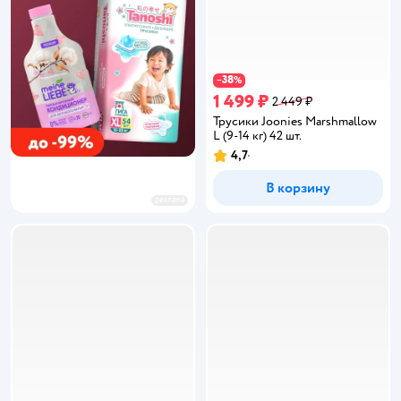
38
−
%
1 499 ₽
2 449 ₽
Трусики Joonies Marshmallow
L (9-14 кг) 42 шт.
4,7
Рейтинг:
В корзину
реклама