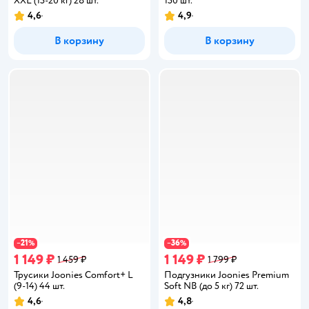
XXL (15-20 кг) 28 шт.
150 шт.
4,6
4,9
Рейтинг:
Рейтинг:
В корзину
В корзину
21
36
−
%
−
%
1 149 ₽
1 149 ₽
1 459 ₽
1 799 ₽
Трусики Joonies Comfort+ L
Подгузники Joonies Premium
(9-14) 44 шт.
Soft NB (до 5 кг) 72 шт.
4,6
4,8
Рейтинг:
Рейтинг: