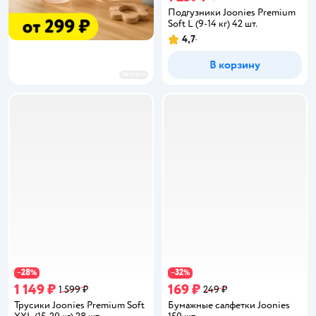
Подгузники Joonies Premium
Soft L (9-14 кг) 42 шт.
4,7
Рейтинг:
В корзину
реклама
28
32
−
%
−
%
1 149 ₽
169 ₽
1 599 ₽
249 ₽
Трусики Joonies Premium Soft
Бумажные салфетки Joonies