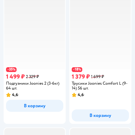
35
18
−
%
−
%
1 499 ₽
1 379 ₽
2 329 ₽
1 699 ₽
Подгузники Joonies 2 (3-6кг)
Трусики Joonies Comfort L (9-
64 шт.
14) 56 шт.
4,6
4,6
Рейтинг:
Рейтинг:
В корзину
В корзину