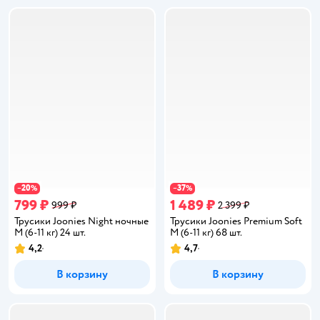
20
37
−
%
−
%
799 ₽
1 489 ₽
999 ₽
2 399 ₽
Трусики Joonies Night ночные
Трусики Joonies Premium Soft
M (6-11 кг) 24 шт.
M (6-11 кг) 68 шт.
4,2
4,7
Рейтинг:
Рейтинг:
В корзину
В корзину