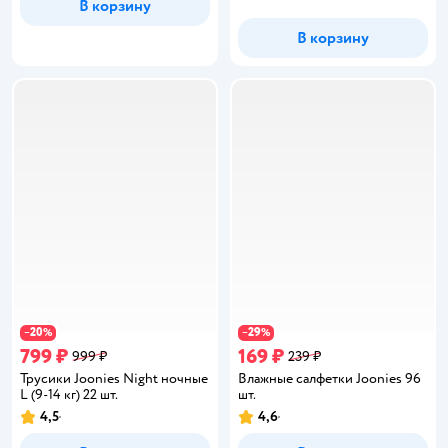
В корзину
В корзину
20
29
−
%
−
%
799 ₽
169 ₽
999 ₽
239 ₽
Трусики Joonies Night ночные
Влажные салфетки Joonies 96
L (9-14 кг) 22 шт.
шт.
4,5
4,6
Рейтинг:
Рейтинг: