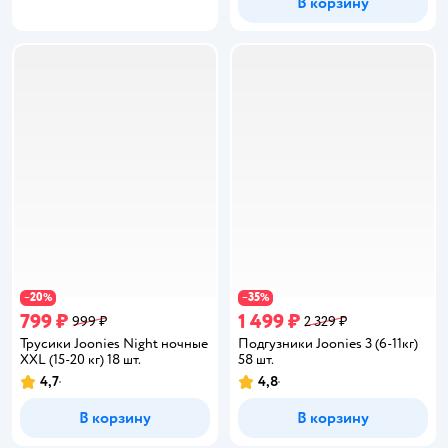
В корзину
20
35
−
%
−
%
799 ₽
1 499 ₽
999 ₽
2 329 ₽
Трусики Joonies Night ночные
Подгузники Joonies 3 (6-11кг)
XXL (15-20 кг) 18 шт.
58 шт.
4,7
4,8
Рейтинг:
Рейтинг:
В корзину
В корзину