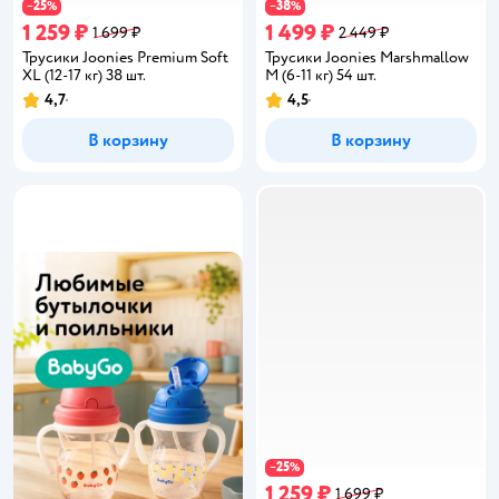
25
38
−
%
−
%
1 259 ₽
1 499 ₽
1 699 ₽
2 449 ₽
Трусики Joonies Premium Soft
Трусики Joonies Marshmallow
XL (12-17 кг) 38 шт.
M (6-11 кг) 54 шт.
4,7
4,5
Рейтинг:
Рейтинг:
В корзину
В корзину
25
−
%
1 259 ₽
1 699 ₽