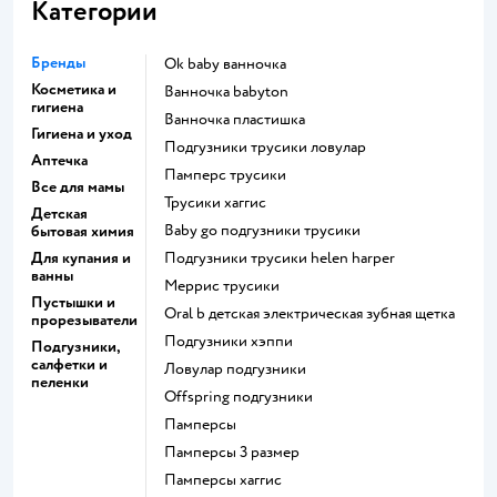
Категории
Бренды
ok baby ванночка
Косметика и
ванночка babyton
гигиена
ванночка пластишка
Гигиена и уход
подгузники трусики ловулар
Аптечка
памперс трусики
Все для мамы
трусики хаггис
Детская
baby go подгузники трусики
бытовая химия
Для купания и
подгузники трусики helen harper
ванны
меррис трусики
Пустышки и
oral b детская электрическая зубная щетка
прорезыватели
подгузники хэппи
Подгузники,
салфетки и
ловулар подгузники
пеленки
offspring подгузники
памперсы
памперсы 3 размер
памперсы хаггис