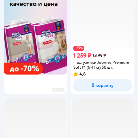
25
−
%
1 259 ₽
1 699 ₽
Подгузники Joonies Premium
Soft M (6-11 кг) 58 шт.
4,8
Рейтинг:
В корзину
реклама