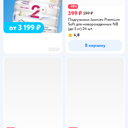
33
−
%
399 ₽
599 ₽
Подгузники Joonies Premium
Soft для новорожденных NB
(до 5 кг) 24 шт.
4,8
Рейтинг:
В корзину
реклама