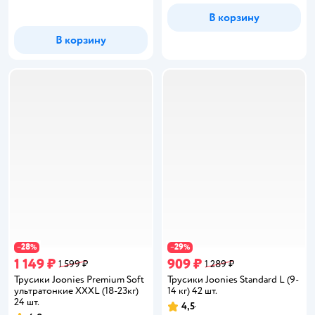
В корзину
В корзину
28
29
−
%
−
%
1 149 ₽
909 ₽
1 599 ₽
1 289 ₽
Трусики Joonies Premium Soft
Трусики Joonies Standard L (9-
ультратонкие XXXL (18-23кг)
14 кг) 42 шт.
24 шт.
4,5
Рейтинг: