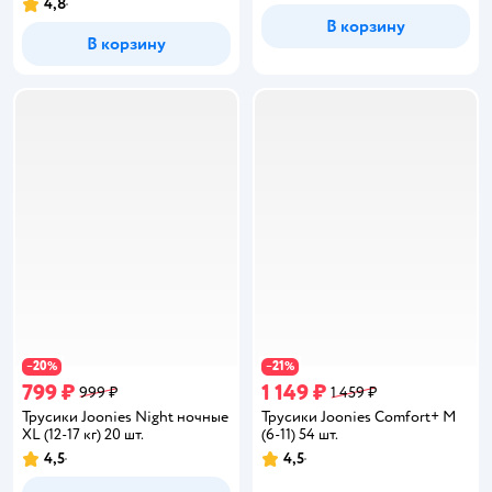
4,8
Рейтинг:
В корзину
В корзину
20
21
−
%
−
%
799 ₽
1 149 ₽
999 ₽
1 459 ₽
Трусики Joonies Night ночные
Трусики Joonies Comfort+ M
XL (12-17 кг) 20 шт.
(6-11) 54 шт.
4,5
4,5
Рейтинг:
Рейтинг: