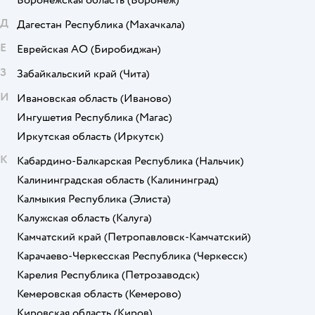
Воронежская область
(Воронеж)
Д
Дагестан Республика
(Махачкала)
Е
Еврейская АО
(Биробиджан)
З
Забайкальский край
(Чита)
И
Ивановская область
(Иваново)
Ингушетия Республика
(Магас)
Иркутская область
(Иркутск)
К
Кабардино-Балкарская Республика
(Нальчик)
Калининградская область
(Калининград)
Калмыкия Республика
(Элиста)
Калужская область
(Калуга)
Камчатский край
(Петропавловск-Камчатский)
Карачаево-Черкесская Республика
(Черкесск)
Карелия Республика
(Петрозаводск)
Кемеровская область
(Кемерово)
Кировская область
(Киров)