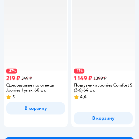
37
17
−
%
−
%
219 ₽
1 149 ₽
349 ₽
1 399 ₽
Одноразовые полотенца
Подгузники Joonies Comfort S
Joonies 1 упак. 60 шт.
(3-6) 64 шт.
5
4,6
Рейтинг:
Рейтинг:
В корзину
В корзину