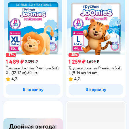
37
25
−
%
−
%
1 489 ₽
1 259 ₽
2 399 ₽
1 699 ₽
Трусики Joonies Premium Soft
Трусики Joonies Premium Soft
XL (12-17 кг) 50 шт.
L (9-14 кг) 44 шт.
4,7
4,7
Рейтинг:
Рейтинг:
В корзину
В корзину