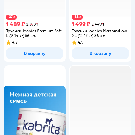
37
38
−
%
−
%
1 489 ₽
1 499 ₽
2 399 ₽
2 449 ₽
Трусики Joonies Premium Soft
Трусики Joonies Marshmallow
L (9-14 кг) 56 шт.
XL (12-17 кг) 36 шт.
4,7
4,9
Рейтинг:
Рейтинг:
В корзину
В корзину