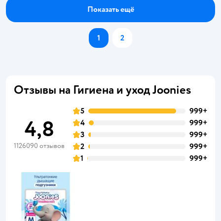
Показать ещё
1
2
Отзывы на Гигиена и уход Joonies
5
999+
4,8
4
999+
3
999+
1126090 отзывов
2
999+
1
999+