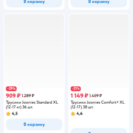
В корзину
В корзину
29
21
−
%
−
%
909 ₽
1 149 ₽
1 289 ₽
1 459 ₽
Трусики Joonies Standard XL
Трусики Joonies Comfort+ XL
(12-17 кг) 36 шт.
(12-17) 38 шт.
4,5
4,6
Рейтинг:
Рейтинг:
В корзину