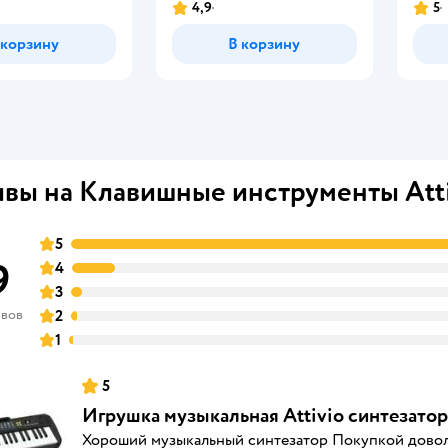
4,9
5
Рейтинг:
Рейт
 корзину
В корзину
вы на Клавишные инструменты Atti
5
9
4
3
ывов
2
1
5
Игрушка музыкальная Attivio синтезатор
Хороший музыкальный синтезатор Покупкой дово