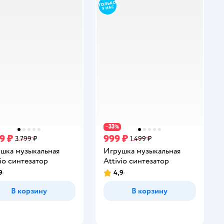
33
−
%
9 ₽
999 ₽
3 799 ₽
1 499 ₽
шка музыкальная
Игрушка музыкальная
vio синтезатор
Attivio синтезатор
9
4,9
инг:
Рейтинг:
В корзину
В корзину