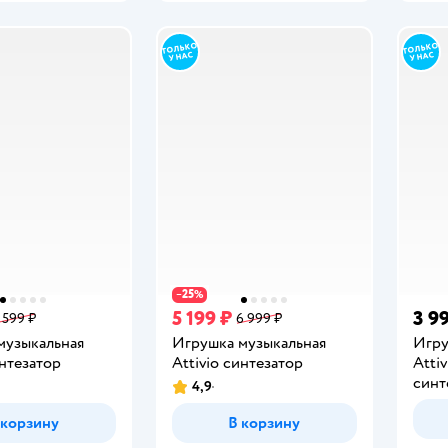
25
−
%
5 199 ₽
3 9
 599 ₽
6 999 ₽
музыкальная
Игрушка музыкальная
Игру
интезатор
Attivio синтезатор
Atti
синт
4,9
Рейтинг:
 корзину
В корзину