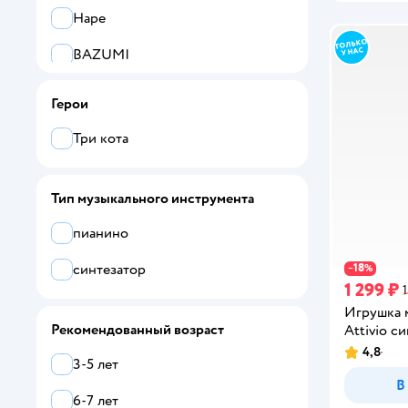
Hape
BAZUMI
TrendToys
Герои
CASTLELADY
Три кота
Veld Co
Тип музыкального инструмента
Bondibon
пианино
Все
синтезатор
18
−
%
Attivio
1 299 ₽
1
Игрушка 
BAZUMI
Рекомендованный возраст
Attivio с
BelliniToys
4,8
Рейтинг:
3-5 лет
В
Bondibon
6-7 лет