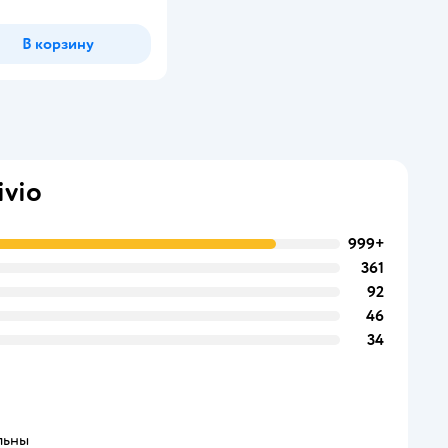
инг:
В корзину
vio
999+
361
92
46
34
льны