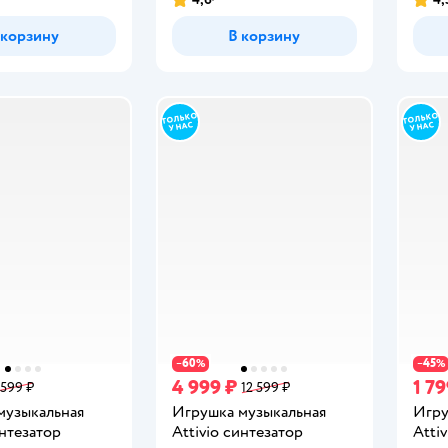
Рейтинг:
Рейт
 корзину
В корзину
60
45
−
%
−
%
4 999 ₽
1 79
 599 ₽
12 599 ₽
музыкальная
Игрушка музыкальная
Игру
интезатор
Attivio синтезатор
Atti