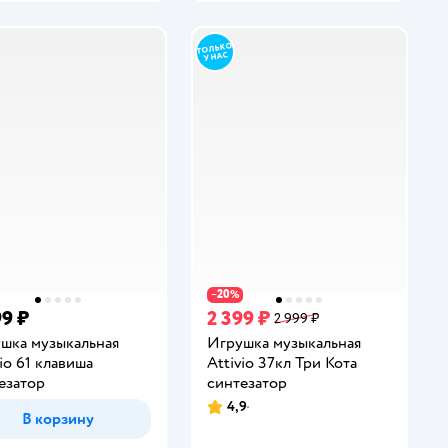
20
−
%
99 ₽
2 399 ₽
2 999 ₽
шка музыкальная
Игрушка музыкальная
vio 61 клавиша
Attivio 37кл Три Кота
езатор
синтезатор
4,9
Рейтинг:
В корзину