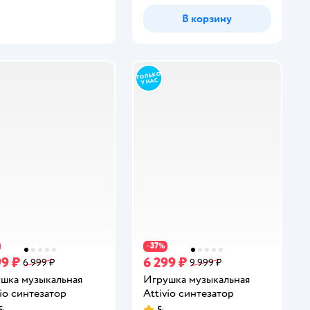
В корзину
37
−
%
99 ₽
6 299 ₽
6 999 ₽
9 999 ₽
шка музыкальная
Игрушка музыкальная
vio синтезатор
Attivio синтезатор
5
5