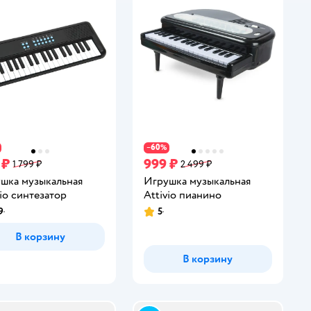
60
−
%
 ₽
999 ₽
1 799 ₽
2 499 ₽
шка музыкальная
Игрушка музыкальная
vio синтезатор
Attivio пианино
9
5
инг:
Рейтинг:
В корзину
В корзину