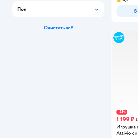
Рейтинг:
Zabiaka
Пол
В
Азбукварик
Рыжий кот
Очистить всё
Три кота
25
−
%
1 199 ₽
1
Игрушка 
Attivio с