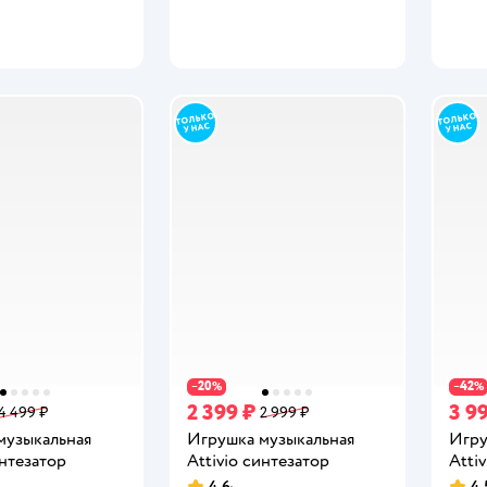
20
42
−
%
−
%
2 399 ₽
3 9
4 499 ₽
2 999 ₽
музыкальная
Игрушка музыкальная
Игру
интезатор
Attivio синтезатор
Atti
4,6
4,