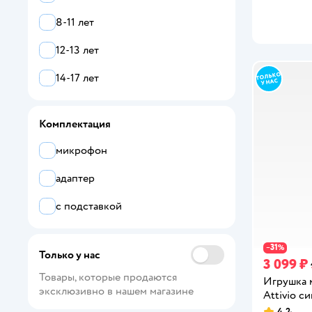
CASTLELADY
8-11 лет
CB SKY
12-13 лет
Enchantimals
14-17 лет
FAIRYMARY
Hape
Комплектация
L.O.L. Surprise!
микрофон
LUMICUBE
адаптер
Mary Poppins
с подставкой
Sima-Land
31
−
%
Только у нас
TrendToys
3 099 ₽
Товары, которые продаются 
Игрушка 
Veld Co
эксклюзивно в нашем магазине
Attivio с
4,2