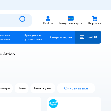
Войти
Бонусная карта
Корзина
етская
Прогулки и
Спорт и отдых
Ещё 10
омната
путешествия
 Attivio
Очистить всё
завтра
Цена
Только у нас