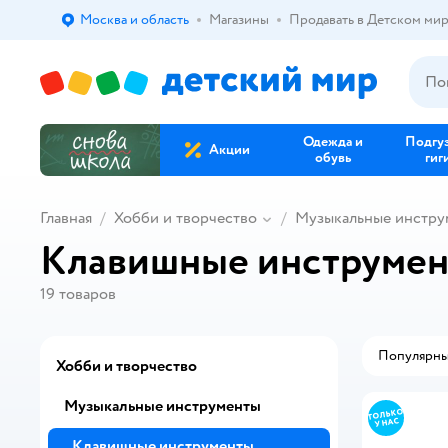
Москва и область
Магазины
Продавать в Детском ми
Выбор адреса доставки.
Одежда и
Подгу
Акции
обувь
гиг
Главная
Хобби и творчество
Музыкальные инстру
Клавишные инструмент
19
товаров
Популярн
Хобби и творчество
Музыкальные инструменты
Клавишные инструменты