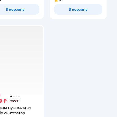
инг:
Рейтинг:
В корзину
В корзину
9 ₽
3 299 ₽
шка музыкальная
vio синтезатор