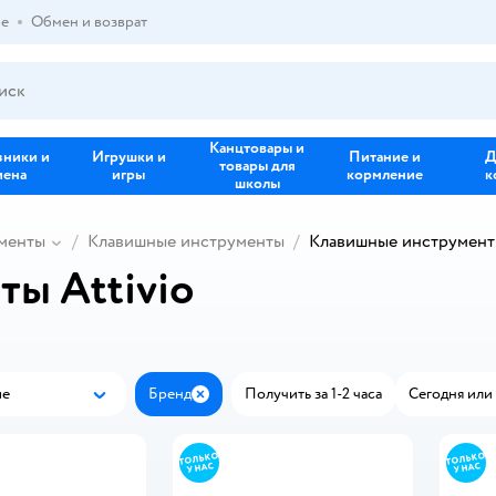
ре
Обмен и возврат
Канцтовары и
зники и
Игрушки и
Питание и
Д
товары для
иена
игры
кормление
к
школы
менты
Клавишные инструменты
Клавишные инструменты
ы Attivio
ые
Бренд
Получить за 1-2 часа
Сегодня или 
Популярные
Закрыть