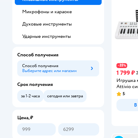
Микрофоны и караоке
Духовые инструменты
Ударные инструменты
Способ получения
35
Способ получения
−
%
Выберите адрес или магазин
Способ получения
1 799 ₽
Игрушка 
Срок получения
Attivio с
5
Рейтинг:
за 1-2 часа
сегодня или завтра
В
Цена, ₽