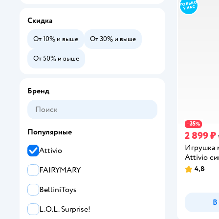
Скидка
От 10% и выше
От 30% и выше
От 50% и выше
Бренд
35
−
%
Популярные
2 899 ₽
Игрушка 
Attivio
Attivio с
4,8
FAIRYMARY
Рейтинг:
BelliniToys
В
L.O.L. Surprise!