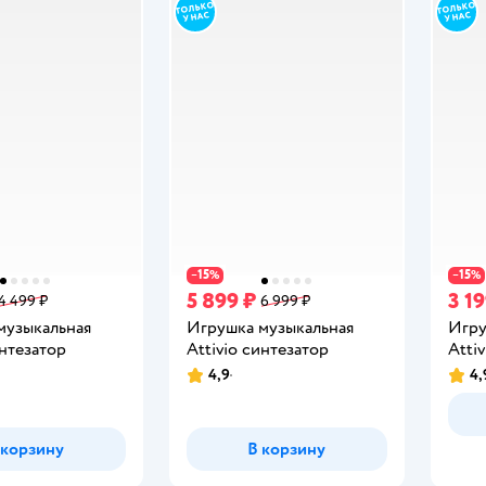
15
15
−
%
−
%
5 899 ₽
3 19
4 499 ₽
6 999 ₽
музыкальная
Игрушка музыкальная
Игру
интезатор
Attivio синтезатор
Atti
4,9
4,
Рейтинг:
Рейт
 корзину
В корзину