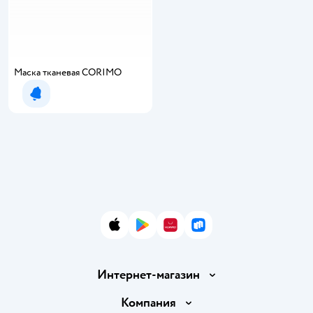
Маска тканевая CORIMO
Уведомить о появлении
App Store
Google Play
AppGallery
RuStore
Интернет-магазин
Доставка и оплата
Компания