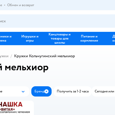
ре
Обмен и возврат
Канцтовары и
зники и
Игрушки и
Питание и
Д
товары для
иена
игры
кормление
к
школы
ужки
Кружки Кольчугинский мельхиор
й мельхиор
ые
Бренд
Получить за 1-2 часа
Сегодня или 
Популярные
Закрыть