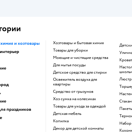
гории
 химия и хозтовары
Хозтовары и бытовая химия
Детск
Товары для уборки
 интерьер
Уличн
моющие и чистящие средства
Крова
для мытья посуды
Настольная лампа для
ние
школь
детское средство для стирки
Люст
освежитель воздуха для
ород
квартиры
Торше
средство от грызунов
ь
Наст
хоз сумка на колесиках
ние
Стака
Товары для ухода за одеждой
Паке
для праздников
Детская мебель
Термо
е
Копилка
Набо
Декор для детской комнаты
Кухонные принадлежности для