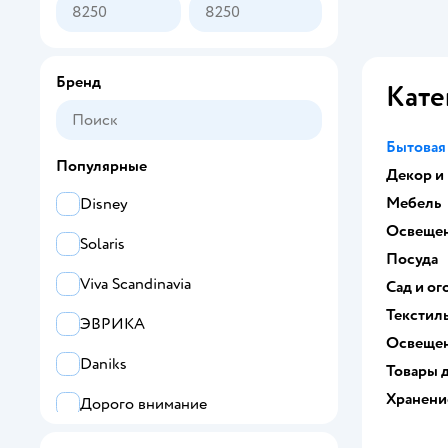
Бренд
Кате
Бытовая
Популярные
Декор и
Мебель
Disney
Освеще
Solaris
Посуда
Viva Scandinavia
Сад и ог
Текстил
ЭВРИКА
Освеще
Daniks
Товары 
Хранени
Дорого внимание
Thun1794 a.s.