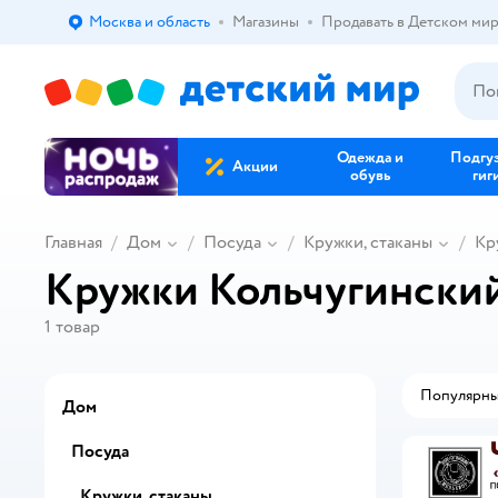
Москва и область
Магазины
Продавать в Детском ми
Выбор адреса доставки.
Одежда и
Подгу
Акции
обувь
гиг
Главная
Дом
Посуда
Кружки, стаканы
Кр
Кружки Кольчугински
1
товар
Популярн
Дом
Посуда
Кружки, стаканы