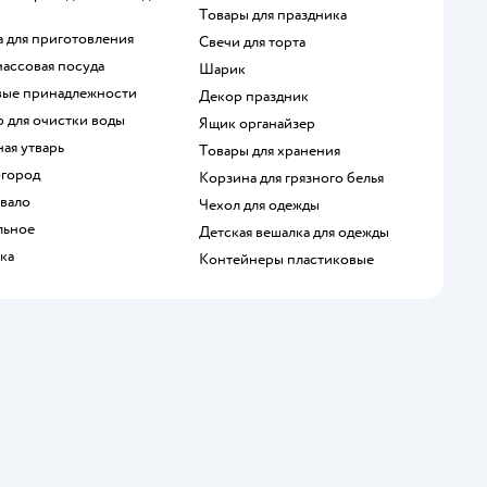
Товары для праздника
да для приготовления
Свечи для торта
массовая посуда
Шарик
овые принадлежности
Декор праздник
тр для очистки воды
Ящик органайзер
ная утварь
Товары для хранения
 огород
Корзина для грязного белья
ывало
Чехол для одежды
льное
Детская вешалка для одежды
шка
Контейнеры пластиковые