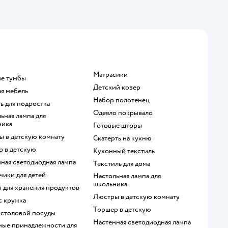
Матрасики
ие тумбы
Детский ковер
ая мебель
Набор полотенец
ть для подростка
Одеяло покрывало
ника
Готовые шторы
ры в детскую комнату
Скатерть на кухню
р в детскую
Кухонный текстиль
енная светодиодная лампа
Текстиль для дома
нчики для детей
Настольная лампа для
школьника
ты для хранения продуктов
Люстры в детскую комнату
с кружка
Торшер в детскую
р столовой посуды
Настенная светодиодная лампа