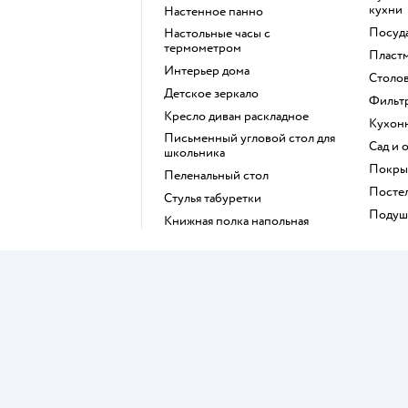
кухни
Настенное панно
Посу
Настольные часы с
термометром
Пласт
Интерьер дома
Стол
Детское зеркало
Филь
Кресло диван раскладное
Кухон
Письменный угловой стол для
Сад и
школьника
Покр
Пеленальный стол
Посте
Стулья табуретки
Поду
Книжная полка напольная