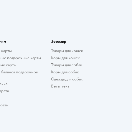
лям
Зоозавр
 карты
Товары для кошек
ные подарочные карты
Корм для кошек
ые карты
Товары для собак
 баланса подарочной
Корм для собак
Одежда для собак
окка
Ветаптека
врата
 сети