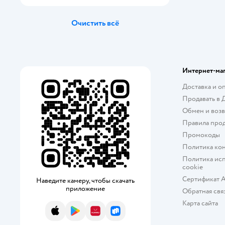
DeNASTIA
Очистить всё
Disney
Dolce Ceramo
Интернет-ма
Happy Valley
Доставка и о
IDiland
Продавать в 
Обмен и возв
KIMBERLY
Правила про
Промокоды
MAGISTRO
Политика ко
MARTA
Политика исп
cookie
Miland
Сертификат 
Наведите камеру, чтобы скачать
приложение
Обратная свя
ND PLAY
Карта сайта
App Store
Google Play
AppGallery
RuStore
OLAFF