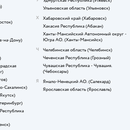
Удмуртская Республика
(Ижевск)
)
Ульяновская область
(Ульяновск)
Х
Хабаровский край
(Хабаровск)
осток)
Хакасия Республика
(Абакан)
)
Ханты-Мансийский Автономный округ -
Югра АО.
(Ханты-Мансийск)
в-на-Дону)
Ч
Челябинская область
(Челябинск)
Чеченская Республика
(Грозный)
)
Чувашская Республика - Чувашия.
радская
(Чебоксары)
г)
тов)
Я
Ямало-Ненецкий АО.
(Салехард)
о-Сахалинск)
Ярославская область
(Ярославль)
(Якутск)
атеринбург)
 Республика
енск)