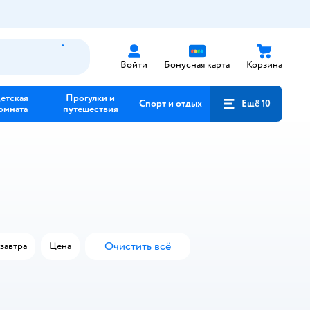
Войти
Бонусная карта
Корзина
етская
Прогулки и
Спорт и отдых
Ещё 10
омната
путешествия
Очистить всё
завтра
Цена