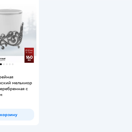
фейная
нский мельхиор
серебренная с
м
 корзину