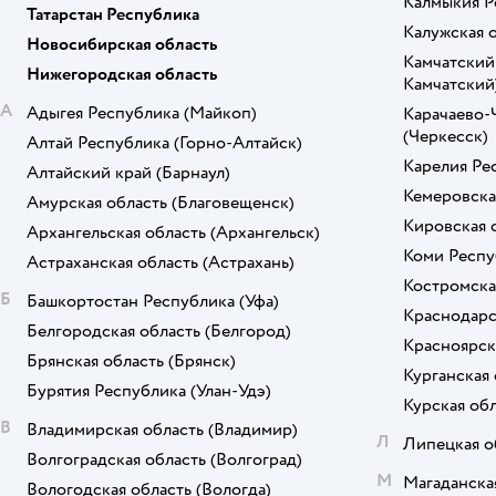
Калмыкия Р
Татарстан Республика
Доляна
Калужская 
Новосибирская область
Дорого внимание
Камчатский
Нижегородская область
Камчатский
ё
А
Адыгея Республика
(Майкоп)
Карачаево-
(Черкесск)
Алтай Республика
(Горно-Алтайск)
ЭВРИКА
Карелия Ре
Алтайский край
(Барнаул)
Кемеровска
Амурская область
(Благовещенск)
Кировская 
Архангельская область
(Архангельск)
Коми Респу
Астраханская область
(Астрахань)
Костромска
Б
Башкортостан Республика
(Уфа)
Краснодарс
Белгородская область
(Белгород)
Красноярск
Брянская область
(Брянск)
Курганская 
Бурятия Республика
(Улан-Удэ)
Курская об
В
Владимирская область
(Владимир)
Л
Липецкая о
Волгоградская область
(Волгоград)
М
Магаданска
Вологодская область
(Вологда)