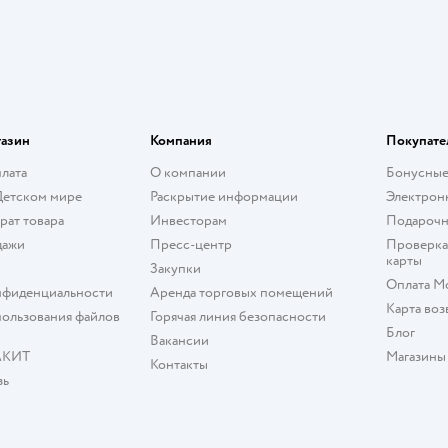
газин
Компания
Покупате
плата
О компании
Бонусные
Детском мире
Раскрытие информации
Электрон
рат товара
Инвесторам
Подарочн
дажи
Пресс-центр
Проверка
карты
Закупки
Оплата М
нфиденциальности
Аренда торговых помещений
Карта воз
ользования файлов
Горячая линия безопасности
Блог
Вакансии
АКИТ
Магазины
Контакты
зь