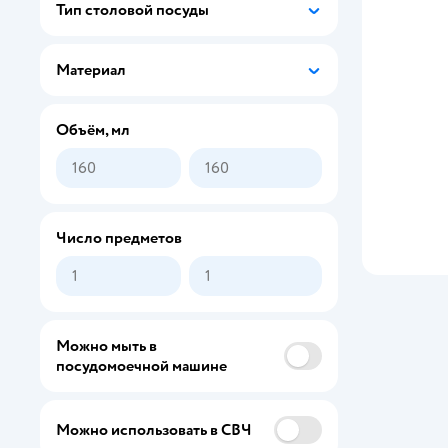
Тип столовой посуды
ND PLAY
Материал
MARTA
Apsis Home
Объём, мл
Все
Кольчугинский мельхиор
Число предметов
ABYStyle
Apsis Home
Balvi
Можно мыть в
BergHOFF
посудомоечной машине
Blizzard
Можно использовать в СВЧ
Daniks