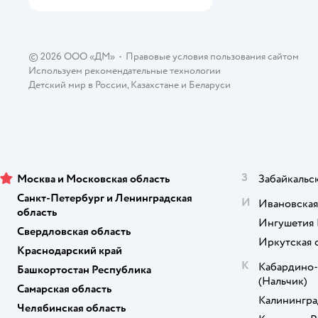
Pyramid
Quid
© 2026 ООО «ДМ»
•
Правовые условия пользования сайтом
Используем рекомендательные технологии
Qwerty
Детский мир в России
,
Казахстане
и
Беларуси
Salad
Sima-Land
Solaris
З
Москва и Московская область
Забайкальс
STOR
Санкт-Петербург и Ленинградская
И
Ивановская
область
Thun1794 a.s.
Ингушетия 
Свердловская область
Иркутская 
Viva Scandinavia
Краснодарский край
К
Кабардино-
Башкортостан Республика
World of Tanks
(Нальчик)
Самарская область
Калинингра
ZDK
Челябинская область