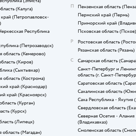
еспублика
(Элиста)
П
Пензенская область
(Пенза
область
(Калуга)
Пермский край
(Пермь)
 край
(Петропавловск-
)
Приморский край
(Владив
Черкесская Республика
Псковская область
(Псков
Р
Ростовская область
(Росто
спублика
(Петрозаводск)
Рязанская область
(Рязань)
я область
(Кемерово)
С
Самарская область
(Самара
область
(Киров)
Санкт-Петербург и Ленинг
блика
(Сыктывкар)
область
(г. Санкт-Петербур
я область
(Кострома)
Саратовская область
(Сара
кий край
(Краснодар)
Сахалинская область
(Южн
ий край
(Красноярск)
Саха Республика - Якутия
область
(Курган)
Свердловская область
(Ек
ласть
(Курск)
Северная Осетия - Алания
бласть
(Липецк)
(Владикавказ)
Смоленская область
(Смол
я область
(Магадан)