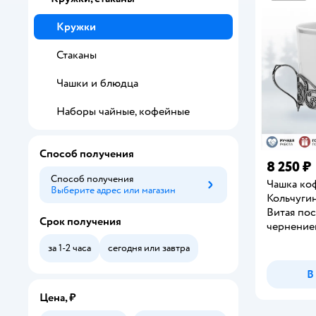
Кружки
Стаканы
Чашки и блюдца
Наборы чайные, кофейные
Способ получения
8 250 ₽
Способ получения
Чашка ко
Выберите адрес или магазин
Способ получения
Кольчуги
Витая по
Срок получения
чернение
за 1-2 часа
сегодня или завтра
В
Цена, ₽