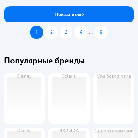
Показать ещё
1
2
3
4
...
9
Популярные бренды
Disney
Solaris
Viva Scandinavia
Daniks
ЭВРИКА
Дорого внимание