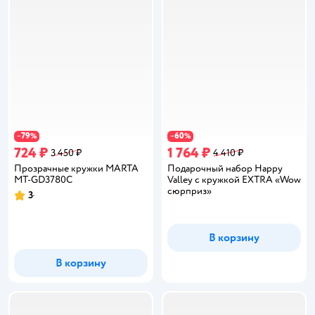
79
60
−
%
−
%
724 ₽
1 764 ₽
3 450 ₽
4 410 ₽
Прозрачные кружки MARTA
Подарочный набор Happy
MT-GD3780C
Valley с кружкой EXTRA «Wow
сюрприз»
3
Рейтинг:
В корзину
В корзину