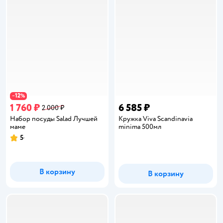
12
−
%
1 760 ₽
6 585 ₽
2 000 ₽
Набор посуды Salad Лучшей
Кружка Viva Scandinavia
маме
minima 500мл
5
Рейтинг:
В корзину
В корзину