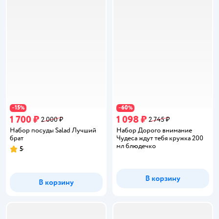
15
60
−
%
−
%
1 700 ₽
1 098 ₽
2 000 ₽
2 745 ₽
Набор посуды Salad Лучший
Набор Дорого внимание
брат
Чудеса ждут тебя кружка 200
мл блюдечко
5
Рейтинг:
В корзину
В корзину