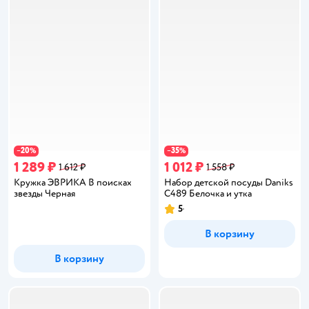
20
35
−
%
−
%
1 289 ₽
1 012 ₽
1 612 ₽
1 558 ₽
Кружка ЭВРИКА В поисках
Набор детской посуды Daniks
звезды Черная
C489 Белочка и утка
5
Рейтинг:
В корзину
В корзину