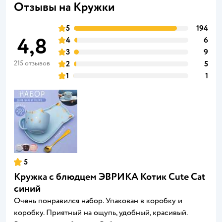
Отзывы на Кружки
5
194
4,8
4
6
3
9
215 отзывов
2
5
1
1
5
Кружка с блюдцем ЭВРИКА Котик Cute Cat
синий
Очень понравился набор. Упакован в коробку и
коробку. Приятный на ощупь, удобный, красивый.