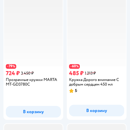
79
60
−
%
−
%
724 ₽
485 ₽
3 450 ₽
1 213 ₽
Прозрачные кружки MARTA
Кружка Дорого внимание С
MT-GD3780C
добрым сердцем 450 мл
5
Рейтинг:
В корзину
В корзину