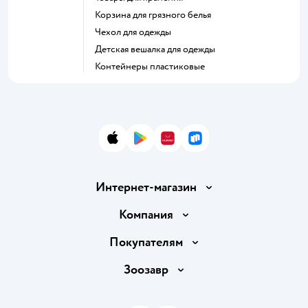
Корзина для грязного белья
Чехол для одежды
Детская вешалка для одежды
Контейнеры пластиковые
App Store
Google Play
AppGallery
RuStore
Интернет-магазин
Доставка и оплата
Компания
Продавать в Детском мире
О компании
Покупателям
Обмен и возврат товара
Раскрытие информации
Бонусные карты
Зоозавр
Правила продажи
Инвесторам
Электронные подарочные карты
Промокоды
Товары для кошек
Пресс-центр
Подарочные карты