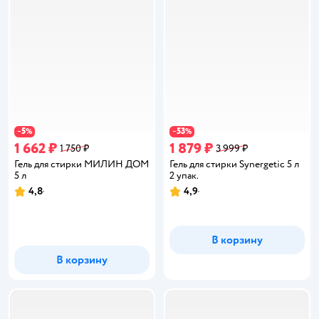
5
53
−
%
−
%
1 662 ₽
1 879 ₽
1 750 ₽
3 999 ₽
Гель для стирки МИЛИН ДОМ
Гель для стирки Synergetic 5 л
5 л
2 упак.
4,8
4,9
Рейтинг:
Рейтинг:
В корзину
В корзину