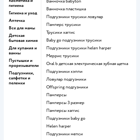
Косметика и
ванночка babyton
гигиена
ванночка пластишка
Гигиена и уход
подгузники трусики ловулар
Аптечка
памперс трусики
Все для мамы
трусики хаггис
Детская
baby go подгузники трусики
бытовая химия
Для купания и
подгузники трусики helen harper
ванны
меррис трусики
Пустышки и
oral b детская электрическая зубная щетка
прорезыватели
подгузники хэппи
Подгузники,
салфетки и
ловулар подгузники
пеленки
offspring подгузники
памперсы
памперсы 3 размер
памперсы хаггис
подгузники baby go
helen harper
подгузники мепси