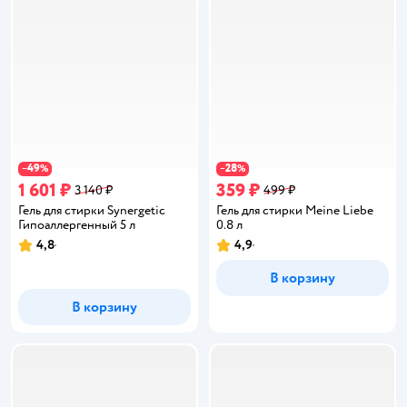
49
28
−
%
−
%
1 601 ₽
359 ₽
3 140 ₽
499 ₽
Гель для стирки Synergetic
Гель для стирки Meine Liebe
Гипоаллергенный 5 л
0.8 л
4,8
4,9
Рейтинг:
Рейтинг:
В корзину
В корзину