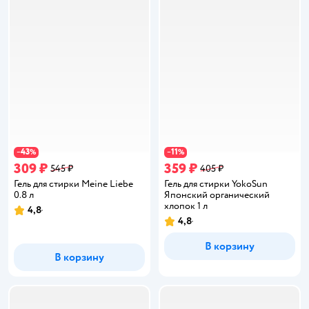
43
11
−
%
−
%
309 ₽
359 ₽
545 ₽
405 ₽
Гель для стирки Meine Liebe
Гель для стирки YokoSun
0.8 л
Японский органический
хлопок 1 л
4,8
Рейтинг:
4,8
Рейтинг:
В корзину
В корзину