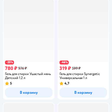
20
46
−
%
−
%
780 ₽
319 ₽
976 ₽
599 ₽
Гель для стирки Ушастый нянь
Гель для стирки Synergetic
Детский 1.2 л
Универсальная 1 л
5
4,7
Рейтинг:
Рейтинг:
В корзину
В корзину