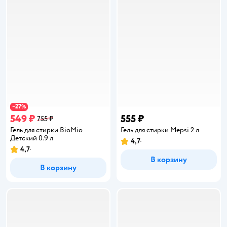
27
−
%
549 ₽
555 ₽
755 ₽
Гель для стирки BioMio
Гель для стирки Mepsi 2 л
Детский 0.9 л
4,7
Рейтинг:
4,7
Рейтинг:
В корзину
В корзину