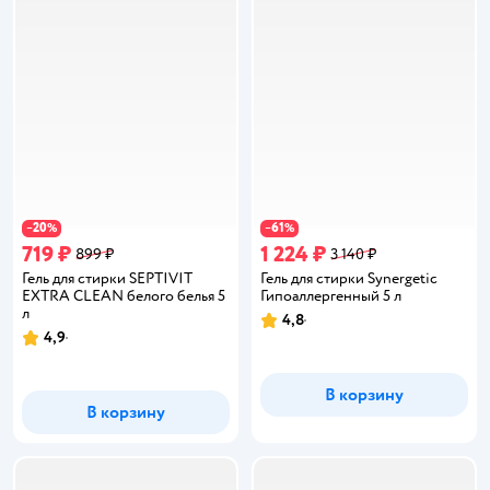
20
61
−
%
−
%
719 ₽
1 224 ₽
899 ₽
3 140 ₽
Гель для стирки SEPTIVIT
Гель для стирки Synergetic
EXTRA CLEAN белого белья 5
Гипоаллергенный 5 л
л
4,8
Рейтинг:
4,9
Рейтинг:
В корзину
В корзину