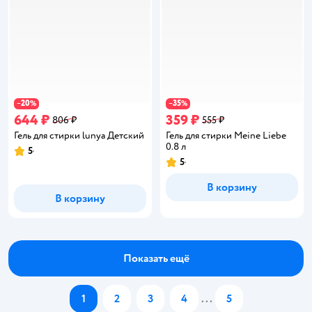
20
35
−
%
−
%
644 ₽
359 ₽
806 ₽
555 ₽
Гель для стирки lunya Детский
Гель для стирки Meine Liebe
0.8 л
5
Рейтинг:
5
Рейтинг:
В корзину
В корзину
Показать ещё
1
2
3
4
...
5