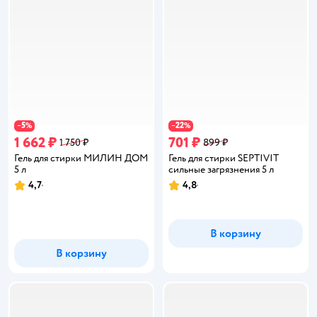
5
22
−
%
−
%
1 662 ₽
701 ₽
1 750 ₽
899 ₽
Гель для стирки МИЛИН ДОМ
Гель для стирки SEPTIVIT
5 л
сильные загрязнения 5 л
4,7
4,8
Рейтинг:
Рейтинг:
В корзину
В корзину