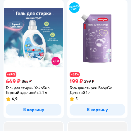
24
33
−
%
−
%
649 ₽
199 ₽
865 ₽
299 ₽
Гель для стирки YokoSun
Гель для стирки BabyGo
Горный эдельвейс 2.1 л
Детский 1 л
4,9
5
Рейтинг:
Рейтинг:
В корзину
В корзину