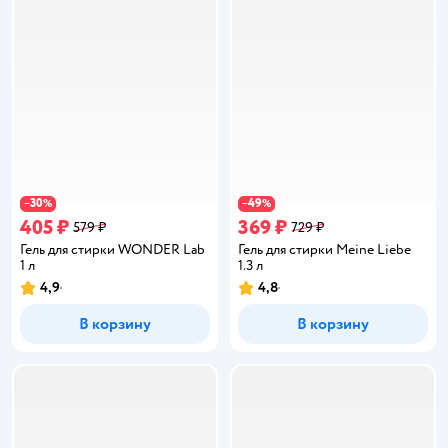
30
49
−
%
−
%
405 ₽
369 ₽
579 ₽
729 ₽
Гель для стирки WONDER Lab
Гель для стирки Meine Liebe
1 л
1.3 л
4,9
4,8
Рейтинг:
Рейтинг:
В корзину
В корзину