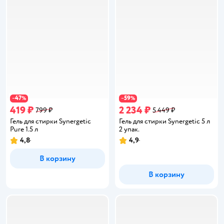
47
59
−
%
−
%
419 ₽
2 234 ₽
799 ₽
5 449 ₽
Гель для стирки Synergetic
Гель для стирки Synergetic 5 л
Pure 1.5 л
2 упак.
4,8
4,9
Рейтинг:
Рейтинг:
В корзину
В корзину