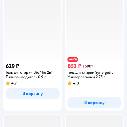
46
−
%
629 ₽
853 ₽
1 580 ₽
Гель для стирки BioMio 2в1
Гель для стирки Synergetic
Пятновыводитель 0.9 л
Универсальный 2.75 л
4,7
4,8
Рейтинг:
Рейтинг:
В корзину
В корзину