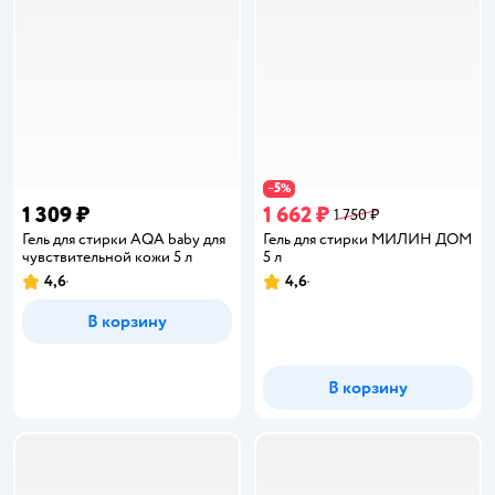
5
−
%
1 309 ₽
1 662 ₽
1 750 ₽
Гель для стирки AQA baby для
Гель для стирки МИЛИН ДОМ
чувствительной кожи 5 л
5 л
4,6
4,6
Рейтинг:
Рейтинг:
В корзину
В корзину