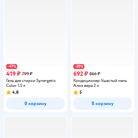
47
20
−
%
−
%
419 ₽
692 ₽
799 ₽
866 ₽
Гель для стирки Synergetic
Кондиционер Ушастый нянь
Color 1.5 л
Алоэ вера 2 л
4,8
5
Рейтинг:
Рейтинг:
В корзину
В корзину