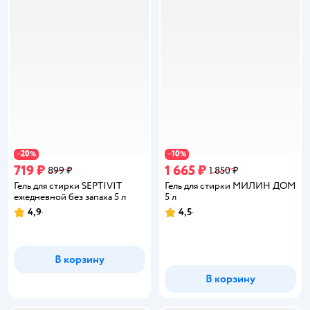
20
10
−
%
−
%
719 ₽
1 665 ₽
899 ₽
1 850 ₽
Гель для стирки SEPTIVIT
Гель для стирки МИЛИН ДОМ
ежедневной без запаха 5 л
5 л
4,9
4,5
Рейтинг:
Рейтинг:
В корзину
В корзину