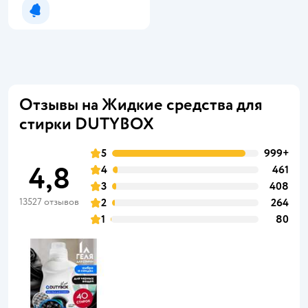
Уведомить о появлении
Отзывы на Жидкие средства для
стирки DUTYBOX
5
999+
4,8
4
461
3
408
13527 отзывов
2
264
1
80