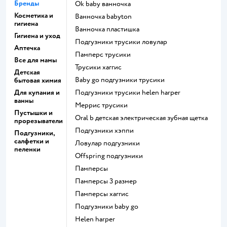
Бренды
ok baby ванночка
Косметика и
ванночка babyton
гигиена
ванночка пластишка
Гигиена и уход
подгузники трусики ловулар
Аптечка
памперс трусики
Все для мамы
трусики хаггис
Детская
baby go подгузники трусики
бытовая химия
Для купания и
подгузники трусики helen harper
ванны
меррис трусики
Пустышки и
oral b детская электрическая зубная щетка
прорезыватели
подгузники хэппи
Подгузники,
салфетки и
ловулар подгузники
пеленки
offspring подгузники
памперсы
памперсы 3 размер
памперсы хаггис
подгузники baby go
helen harper