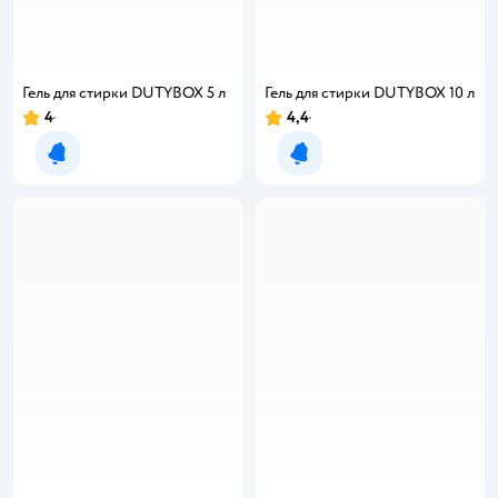
Гель для стирки DUTYBOX 5 л
Гель для стирки DUTYBOX 10 л
4
4,4
Рейтинг:
Рейтинг:
Уведомить о появлении
Уведомить о появлении