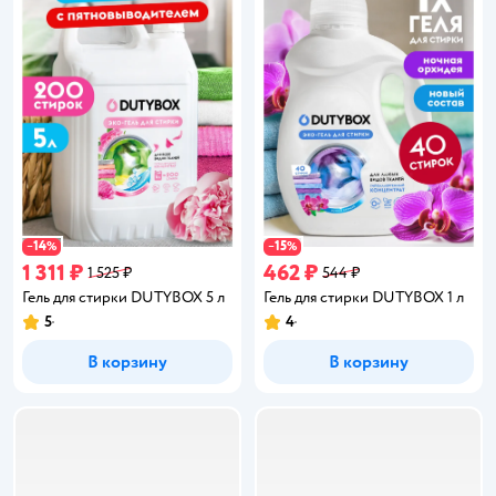
14
15
−
%
−
%
1 311 ₽
462 ₽
1 525 ₽
544 ₽
Гель для стирки DUTYBOX 5 л
Гель для стирки DUTYBOX 1 л
5
4
Рейтинг:
Рейтинг:
В корзину
В корзину