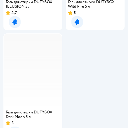
Гель для стирки DUTYBOX
Гель для стирки DUTYBOX
ILLUSION 5 л
Wild Fire 5 л
4,7
5
Рейтинг:
Рейтинг:
Уведомить о появлении
Уведомить о появлении
Гель для стирки DUTYBOX
Dark Moon 5 л
5
Рейтинг: