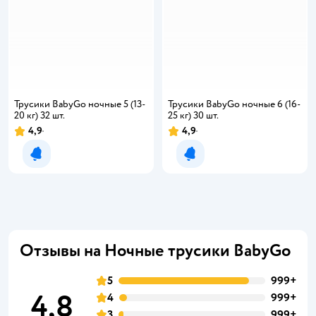
Трусики BabyGo ночные 5 (13-
Трусики BabyGo ночные 6 (16-
20 кг) 32 шт.
25 кг) 30 шт.
4,9
4,9
Рейтинг:
Рейтинг:
Уведомить о появлении
Уведомить о появлении
Отзывы на Ночные трусики BabyGo
5
999+
4,8
4
999+
3
999+