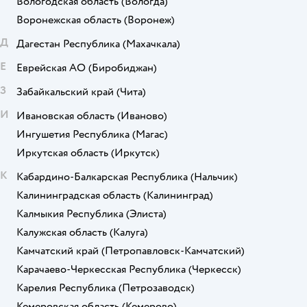
Вологодская область
(Вологда)
Воронежская область
(Воронеж)
Д
Дагестан Республика
(Махачкала)
Е
Еврейская АО
(Биробиджан)
З
Забайкальский край
(Чита)
И
Ивановская область
(Иваново)
Ингушетия Республика
(Магас)
Иркутская область
(Иркутск)
К
Кабардино-Балкарская Республика
(Нальчик)
Калининградская область
(Калининград)
Калмыкия Республика
(Элиста)
Калужская область
(Калуга)
Камчатский край
(Петропавловск-Камчатский)
Карачаево-Черкесская Республика
(Черкесск)
Карелия Республика
(Петрозаводск)
Кемеровская область
(Кемерово)