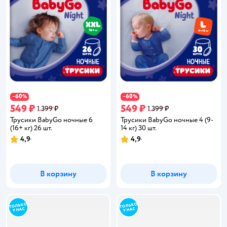
60
60
−
%
−
%
549 ₽
549 ₽
1 399 ₽
1 399 ₽
Трусики BabyGo ночные 6
Трусики BabyGo ночные 4 (9-
(16+ кг) 26 шт.
14 кг) 30 шт.
4,9
4,9
Рейтинг:
Рейтинг:
В корзину
В корзину