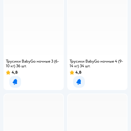
Трусики BabyGo ночные 3 (6-
Трусики BabyGo ночные 4 (9-
10 кг) 36 шт.
14 кг) 34 шт.
4,8
4,8
Рейтинг:
Рейтинг:
Уведомить о появлении
Уведомить о появлении