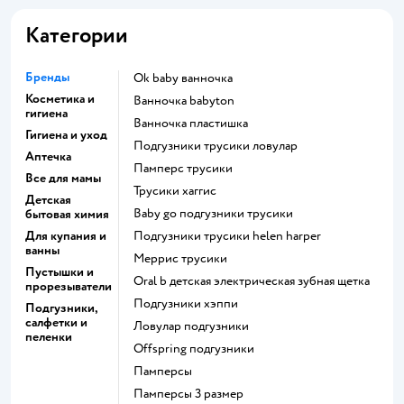
Категории
Бренды
ok baby ванночка
Косметика и
ванночка babyton
гигиена
ванночка пластишка
Гигиена и уход
подгузники трусики ловулар
Аптечка
памперс трусики
Все для мамы
трусики хаггис
Детская
baby go подгузники трусики
бытовая химия
Для купания и
подгузники трусики helen harper
ванны
меррис трусики
Пустышки и
oral b детская электрическая зубная щетка
прорезыватели
подгузники хэппи
Подгузники,
салфетки и
ловулар подгузники
пеленки
offspring подгузники
памперсы
памперсы 3 размер