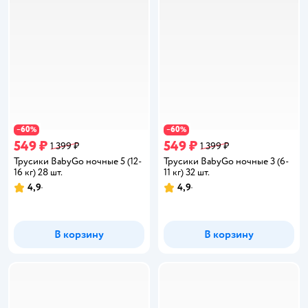
60
60
−
%
−
%
549 ₽
549 ₽
1 399 ₽
1 399 ₽
Трусики BabyGo ночные 5 (12-
Трусики BabyGo ночные 3 (6-
16 кг) 28 шт.
11 кг) 32 шт.
4,9
4,9
Рейтинг:
Рейтинг:
В корзину
В корзину