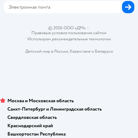
Карта возврата
Обратная связь
Одежда для собак
Вакансии
Блог
Карта сайта
Ветаптека
Контакты
Магазины сети
© 2026 ООО «ДМ»
•
Правовые условия пользования сайтом
Используем рекомендательные технологии
Детский мир в России
,
Казахстане
и
Беларуси
Москва и Московская область
Санкт-Петербург и Ленинградская область
Свердловская область
Краснодарский край
Башкортостан Республика