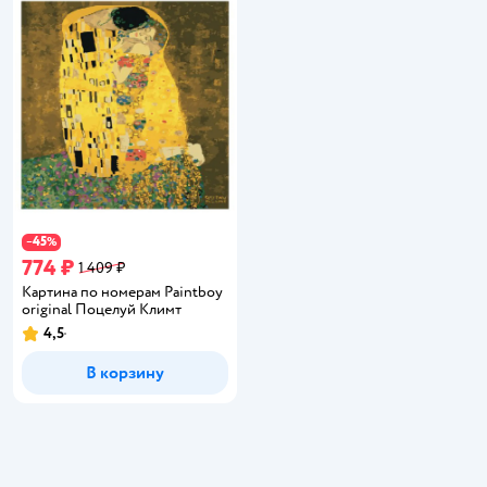
45
−
%
774 ₽
1 409 ₽
Картина по номерам Paintboy
original Поцелуй Климт
4,5
Рейтинг:
В корзину