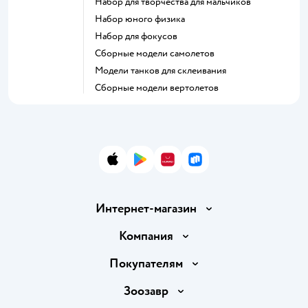
Набор для творчества для мальчиков
Набор юного физика
Набор для фокусов
Сборные модели самолетов
Модели танков для склеивания
Сборные модели вертолетов
App Store
Google Play
AppGallery
RuStore
Интернет-магазин
Доставка и оплата
Компания
Продавать в Детском мире
О компании
Покупателям
Обмен и возврат товара
Раскрытие информации
Бонусные карты
Зоозавр
Правила продажи
Инвесторам
Электронные подарочные карты