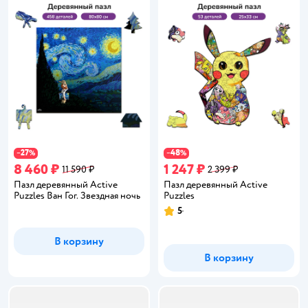
27
48
−
%
−
%
8 460 ₽
1 247 ₽
11 590 ₽
2 399 ₽
Пазл деревянный Active
Пазл деревянный Active
Puzzles Ван Гог. Звездная ночь
Puzzles
5
Рейтинг:
В корзину
В корзину