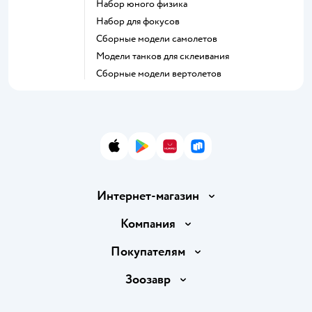
Набор юного физика
Набор для фокусов
Сборные модели самолетов
Модели танков для склеивания
Сборные модели вертолетов
App Store
Google Play
AppGallery
RuStore
Интернет-магазин
Доставка и оплата
Компания
Продавать в Детском мире
О компании
Покупателям
Обмен и возврат товара
Раскрытие информации
Бонусные карты
Зоозавр
Правила продажи
Инвесторам
Электронные подарочные карты
Промокоды
Товары для кошек
Пресс-центр