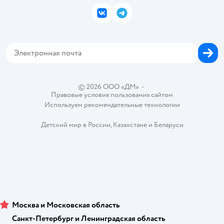
Подарочные карты
Политика конфиденциальности
Корм для кошек
Закупки
ВКонтакте
Telegram
Проверка баланса подарочной карты
Политика использования файлов cookie
Товары для собак
Аренда торговых помещений
Оплата Мокка
Сертификат АКИТ
Корм для собак
Горячая линия безопасности
Карта возврата
Обратная связь
Одежда для собак
Вакансии
Блог
Карта сайта
Ветаптека
Контакты
Магазины сети
© 2026 ООО «ДМ»
•
Правовые условия пользования сайтом
Используем рекомендательные технологии
Детский мир в России
,
Казахстане
и
Беларуси
Москва и Московская область
Санкт-Петербург и Ленинградская область