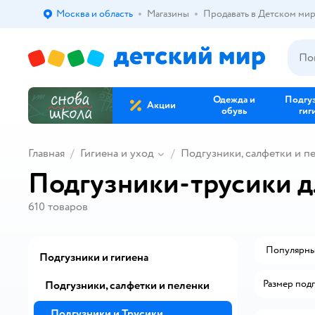
Москва и область
Магазины
Продавать в Детском ми
Выбор адреса доставки.
Одежда и
Подгу
Акции
обувь
гиг
Главная
Гигиена и уход
Подгузники, салфетки и п
Подгузники-трусики д
610
товаров
Популярн
Подгузники и гигиена
Размер под
Подгузники, салфетки и пеленки
Подгузники и Трусики