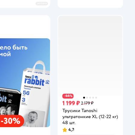
реклама
44
−
%
1 199 ₽
2 179 ₽
Трусики Tanoshi
ультратонкие XL (12-22 кг)
48 шт.
4,7
Рейтинг: