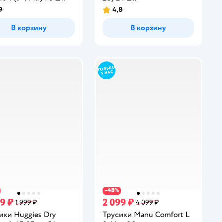
9
4,8
инг:
Рейтинг:
В корзину
В корзину
48
−
%
49 ₽
2 099 ₽
1 999 ₽
4 099 ₽
ики Huggies Dry
Трусики Manu Comfort L