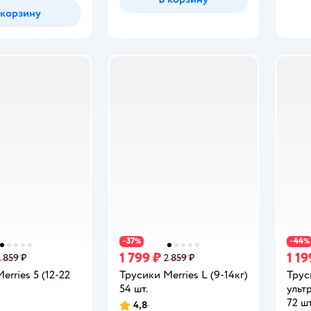
 корзину
37
44
−
%
−
%
1 799 ₽
1 19
2 859 ₽
2 859 ₽
erries 5 (12-22
Трусики Merries L (9-14кг)
Трус
54 шт.
ульт
72 шт
4,8
Рейтинг: