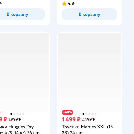
7
4,8
инг:
Рейтинг:
В корзину
В корзину
40
−
%
9 ₽
1 499 ₽
1 999 ₽
2 499 ₽
ики Huggies Dry
Трусики Merries XXL (15-
t 4 (9-14 кг) 76 шт.
28) 24 шт.