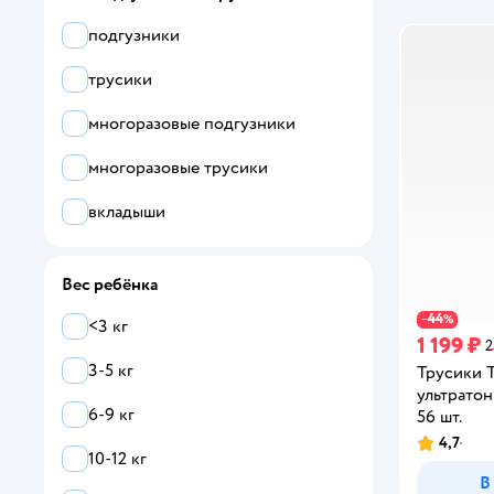
подгузники
трусики
многоразовые подгузники
многоразовые трусики
вкладыши
Вес ребёнка
44
−
%
<3 кг
1 199 ₽
2
3-5 кг
Трусики T
ультратон
6-9 кг
56 шт.
4,7
Рейтинг:
10-12 кг
В