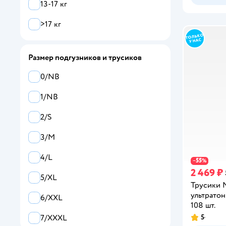
13-17 кг
>17 кг
Размер подгузников и трусиков
0/NB
1/NB
2/S
3/M
4/L
55
−
%
2 469 ₽
5/XL
Трусики
ультратон
6/XXL
108 шт.
5
7/XXXL
Рейтинг: