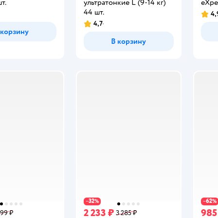
т.
ультратонкие L (9-14 кг)
eXper
44 шт.
4,
Рейт
4,7
Рейтинг:
 корзину
В корзину
32
62
−
%
−
%
2 233 ₽
985
599 ₽
3 285 ₽