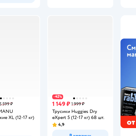
42
−
%
1 149 ₽
5 599 ₽
1 999 ₽
 MANU
Трусики Huggies Dry
кие XL (12-17 кг)
eXpert 5 (12-17 кг) 68 шт.
4,9
Рейтинг:
В корзину