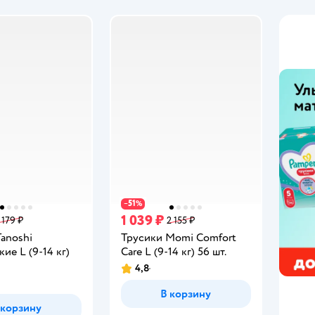
51
−
%
1 039 ₽
 179 ₽
2 155 ₽
anoshi
Трусики Momi Comfort
кие L (9-14 кг)
Care L (9-14 кг) 56 шт.
4,8
Рейтинг:
В корзину
 корзину