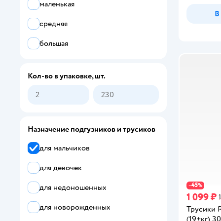
маленькая
В
Kioshi
средняя
LOVULAR
большая
Все
Кол-во в упаковке, шт.
Babe-Micci
Baby Honey
Bebetour
Назначение подгузников и трусиков
Brand For My Son
для мальчиков
Ekitto
для девочек
Enternal Summer
45
−
%
для недоношенных
1 099 ₽
Fancy Rabbit for home
для новорожденных
Трусики 
FunEcotex
(19+кг) 30