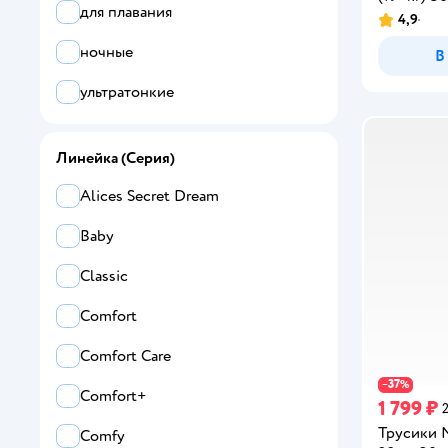
для плавания
4,9
Рейтинг:
HANIBANI
ночные
В
HAPPIX
ультратонкие
helppo
Huggies
Линейка (Серия)
Ikuji
Alices Secret Dream
INSEENSE
Baby
Joonies
Classic
Junion
Comfort
K-MOM
Comfort Care
37
−
%
Kiddo
Comfort+
1 799 ₽
Kioshi
Трусики M
Comfy