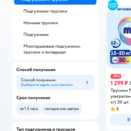
Подгузники-трусики
Ночные трусики
Подгузники
Многоразовые подгузники,
трусики и вкладыши
Способ получения
50
−
%
Способ получения
1 299 ₽
Выберите адрес или магазин
Способ получения
Трусики
ультратон
Срок получения
кг) 50 шт.
за 1-2 часа
сегодня или завтра
5
Рейтинг:
В
Тип подгузников и трусиков