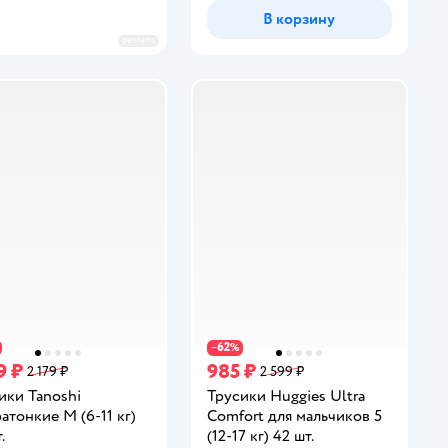
В корзину
реклама
62
−
%
9 ₽
985 ₽
2 179 ₽
2 599 ₽
ики Tanoshi
Трусики Huggies Ultra
ратонкие M (6-11 кг)
Comfort для мальчиков 5
.
(12-17 кг) 42 шт.