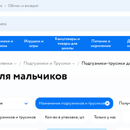
ре
Обмен и возврат
Канцтовары и
зники и
Игрушки и
Питание и
Д
товары для
иена
игры
кормление
к
школы
еленки
Подгузники и Трусики
Подгузники-трусики д
ля мальчиков
ые
Назначение подгузников и трусиков
Получи
Популярные
Закрыть
гузников и трусиков
Кол-во в упаковке, шт.
Только у нас