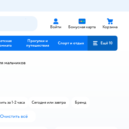
Войти
Бонусная карта
Корзина
етская
Прогулки и
Спорт и отдых
Ещё 10
омната
путешествия
ля мальчиков
ть за 1-2 часа
Сегодня или завтра
Бренд
Очистить всё