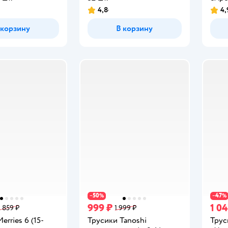
4,8
4,
Рейтинг:
Рейт
 корзину
В корзину
50
47
−
%
−
%
999 ₽
1 0
2 859 ₽
1 999 ₽
erries 6 (15-
Трусики Tanoshi
Трус