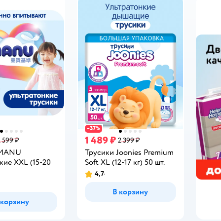
37
−
%
1 489 ₽
2 599 ₽
2 399 ₽
 MANU
Трусики Joonies Premium
кие XXL (15-20
Soft XL (12-17 кг) 50 шт.
4,7
Рейтинг:
В корзину
 корзину