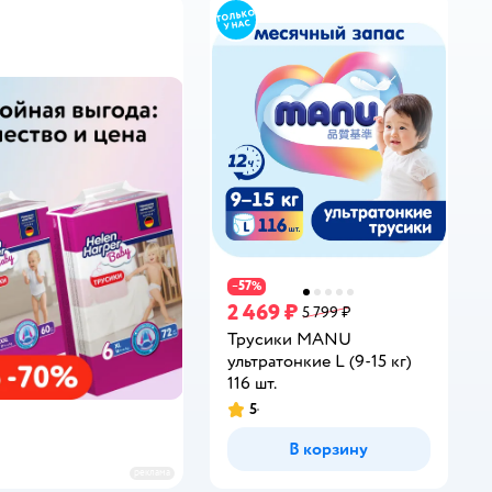
57
−
%
2 469 ₽
5 799 ₽
Трусики MANU
ультратонкие L (9-15 кг)
116 шт.
5
Рейтинг:
В корзину
реклама