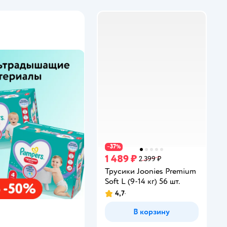
37
−
%
1 489 ₽
2 399 ₽
Трусики Joonies Premium
Soft L (9-14 кг) 56 шт.
4,7
Рейтинг:
В корзину