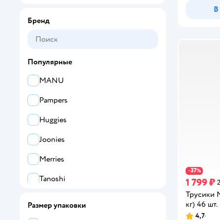
В
8/XXXL
Бренд
Популярные
MANU
Pampers
Huggies
Joonies
Merries
37
−
%
Tanoshi
1 799 ₽
Трусики M
Momi
кг) 46 шт.
Размер упаковки
4,7
YokoSun
Рейтинг: