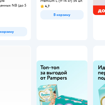
для
Premium L (9-14 кг) 54 шт.
енных NB (до 5
4,7
Рейтинг:
В корзину
 корзину