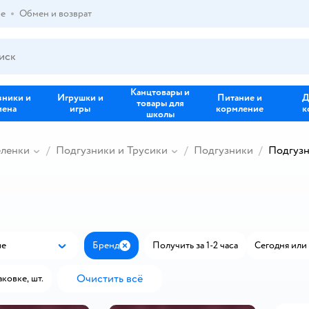
ре
Обмен и возврат
Канцтовары и
зники и
Игрушки и
Питание и
Д
товары для
иена
игры
кормление
к
школы
еленки
Подгузники и Трусики
Подгузники
Подгузн
ые
Бренд
Получить за 1-2 часа
Сегодня или 
Популярные
Закрыть
Очистить всё
аковке, шт.