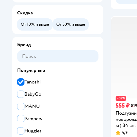
Скидка
От 10% и выше
От 30% и выше
Бренд
Популярные
Tanoshi
BabyGo
32
−
%
555 ₽
819
MANU
Подгузник
Pampers
новорожд
кг) 34 шт.
Huggies
4,7
Рейтинг: