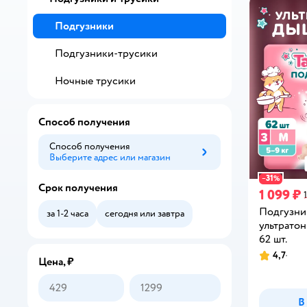
Подгузники
Подгузники-трусики
Ночные трусики
Способ получения
Способ получения
Выберите адрес или магазин
Способ получения
31
−
%
Срок получения
1 099 ₽
Подгузни
за 1-2 часа
сегодня или завтра
ультратон
62 шт.
4,7
Рейтинг:
Цена, ₽
В