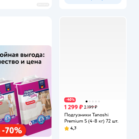
реклама
40
−
%
1 299 ₽
2 199 ₽
Подгузники Tanoshi
Premium S (4-8 кг) 72 шт.
4,7
Рейтинг: