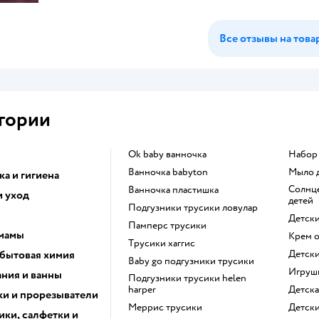
Все отзывы на това
гории
ok baby ванночка
набо
ванночка babyton
мыло
а и гигиена
солнцезащитный крем для
ванночка пластишка
и уход
детей
подгузники трусики ловулар
детск
памперс трусики
 мамы
крем 
трусики хаггис
 бытовая химия
детск
baby go подгузники трусики
игру
ания и ванны
подгузники трусики helen
harper
детск
и и прорезыватели
меррис трусики
детск
ики, салфетки и