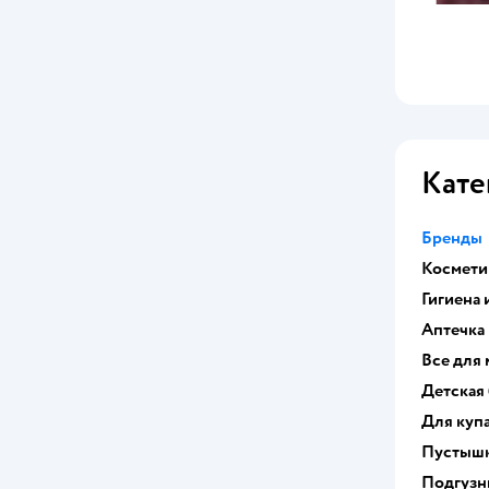
Melitina
Mepsi
Merries
Mikko Bear
Кате
MILK
Бренды
Minory
Косметик
Miyoumi
Гигиена 
Аптечка
Moments
Все для
Momi
Детская
Для куп
Moni Happy
Пустышк
Monno
Подгузн