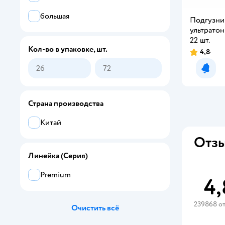
Giggles
большая
Подгузни
GOONWOO
ультратон
22 шт.
HanaMaru
Кол-во в упаковке, шт.
4,8
Рейтинг:
HANIBANI
Уведо
HAPPIX
Страна производства
Helen Harper
Китай
Huggies
Отзы
Ikuji
Линейка (Серия)
INSEENSE
Premium
4,
Joonies
239868 о
Junion
Очистить всё