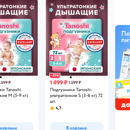
31
−
%
1 099 ₽
1 599 ₽
1 599 ₽
ки Tanoshi
Подгузники Tanoshi
кие M (5-9 кг)
ультратонкие S (3-6 кг) 72
шт.
4,7
Рейтинг:
 корзину
В корзину