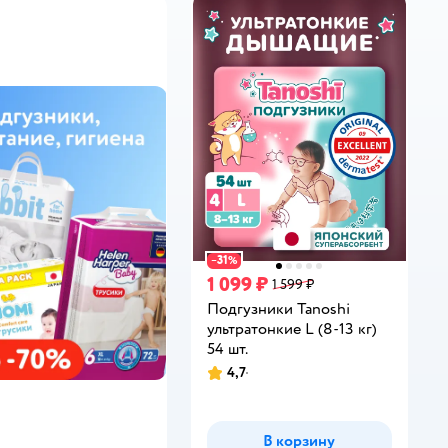
31
−
%
1 099 ₽
1 599 ₽
Подгузники Tanoshi
ультратонкие L (8-13 кг)
54 шт.
4,7
Рейтинг:
В корзину