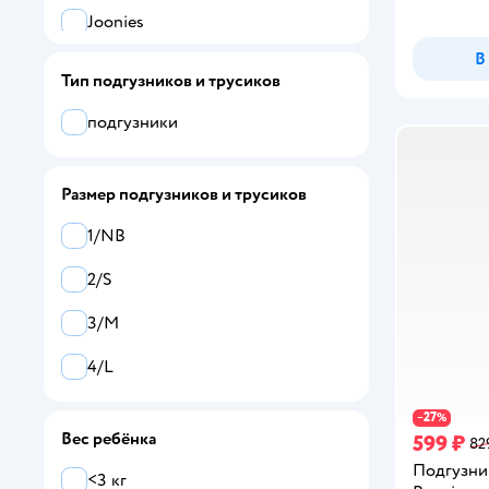
Joonies
В
Momi
Тип подгузников и трусиков
Merries
подгузники
YokoSun
Размер подгузников и трусиков
Offspring
1/NB
Все
2/S
Tanoshi
3/M
AIWIBI
4/L
Babe-Micci
Baby Honey
27
−
%
Вес ребёнка
599 ₽
82
BabyGo
Подгузни
<3 кг