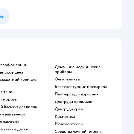
ры
р парфюмерный
домашние медицинские
приборы
 детское цена
очки и линзы
безрецептурные препараты
ие тени
памперсыдля взрослых
от мороза
для груди прокладки
ий бальзам для волос
для груди крем
шки для ванной
косметика
ая расческа
Молокоотсосы
ие ватные диски
средства личной гигиены