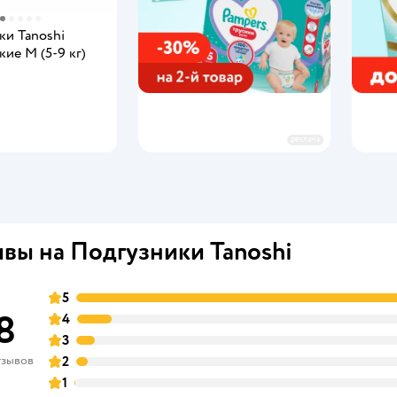
ки Tanoshi
кие M (5-9 кг)
мить о появлении
реклама
вы на Подгузники Tanoshi
5
8
4
3
тзывов
2
1