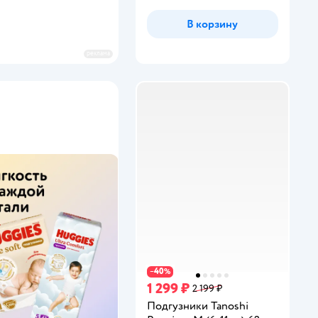
В корзину
реклама
40
−
%
1 299 ₽
2 199 ₽
Подгузники Tanoshi