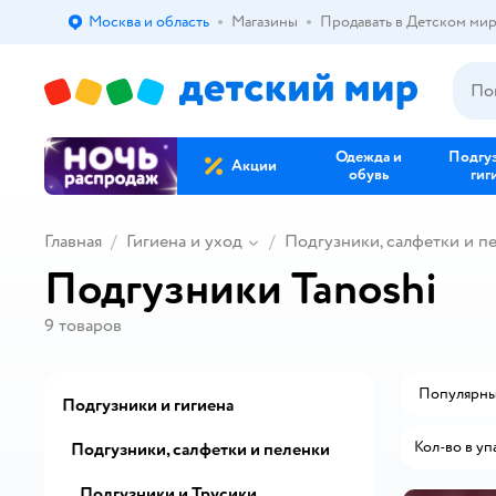
Москва и область
Магазины
Продавать в Детском ми
Выбор адреса доставки.
Одежда и
Подгу
Акции
обувь
гиг
Главная
Гигиена и уход
Подгузники, салфетки и п
Подгузники Tanoshi
9
товаров
Популярн
Подгузники и гигиена
Кол-во в уп
Подгузники, салфетки и пеленки
Подгузники и Трусики