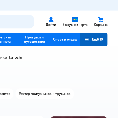
Войти
Бонусная карта
Корзина
етская
Прогулки и
Спорт и отдых
Ещё 10
омната
путешествия
ики Tanoshi
завтра
Размер подгузников и трусиков