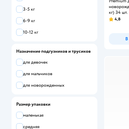
Premium 
Barlie
новорожд
3-5 кг
кг) 34 шт.
Bebetour
4,8
6-9 кг
Рейтинг:
Bella baby Happy
10-12 кг
В
Brand For My Son
CARRYBOO
Назначение подгузников и трусиков
Cheris
для девочек
Ekitto
для мальчиков
Emmy Premium
для новорожденных
Enternal Summer
Размер упаковки
Evy Baby
маленькая
Fancy Rabbit for home
средняя