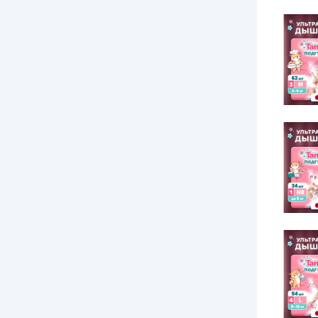
K-MOM
Kiddo
Kiddy Soft
Kioshi
KIRULYA
Koji Kea
Leylek
Little Art
LOVULAR
MANU
MARABU
Maramara