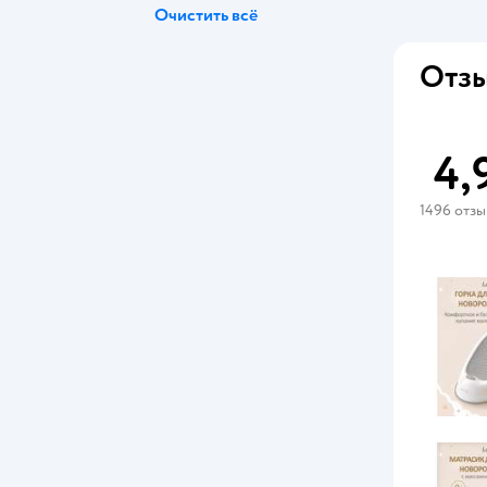
Очистить всё
Angelcare
Отзы
BabyCare
BabyGo
4,
BabyJem
1496 отз
Babyton
edda
KidPlast
KidWick
Kidzi
Miyoumi
ROXY-KIDS