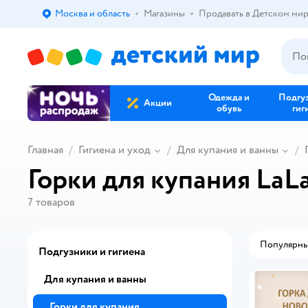
Москва и область
Магазины
Продавать в Детском ми
Выбор адреса доставки.
Одежда и
Подгу
Акции
обувь
гиг
Главная
Гигиена и уход
Для купания и ванны
Горки для купания LaL
7
товаров
Популярн
Подгузники и гигиена
Для купания и ванны
Горки для купания