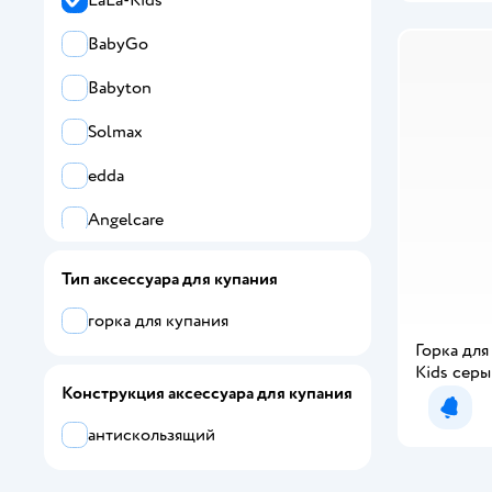
LaLa-Kids
BabyGo
Babyton
Solmax
edda
Angelcare
ROXY-KIDS
Тип аксессуара для купания
Miyoumi
горка для купания
Горка для
KidWick
Kids сер
Конструкция аксессуара для купания
Skip Hop
Уведо
антискользящий
Все
LaLa-Kids