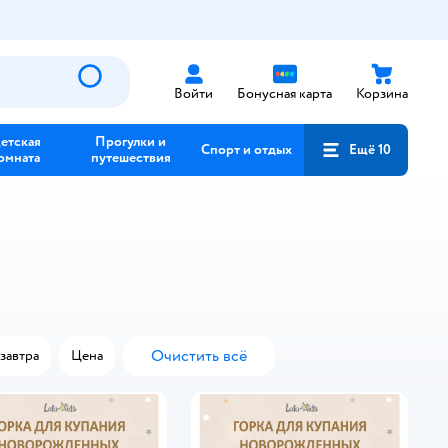
Войти
Бонусная карта
Корзина
етская
Прогулки и
Спорт и отдых
Ещё 10
омната
путешествия
Очистить всё
завтра
Цена