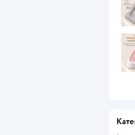
Skip Hop
Solmax
Альтернатива
Пластишка
Кате