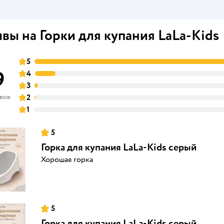
вы на Горки для купания LaLa-Kids
5
9
4
3
ывов
2
1
5
Горка для купания LaLa-Kids серый
Хорошая горка
5
Горка для купания LaLa-Kids серый