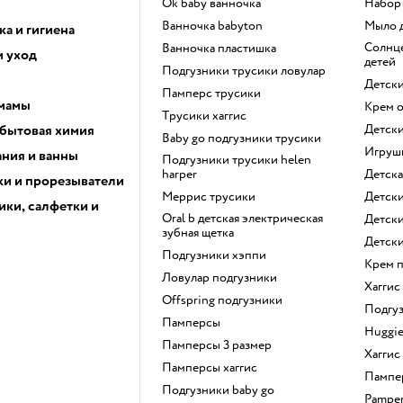
ok baby ванночка
набо
ванночка babyton
мыло
а и гигиена
солнцезащитный крем для
ванночка пластишка
и уход
детей
подгузники трусики ловулар
детск
памперс трусики
 мамы
крем 
трусики хаггис
 бытовая химия
детск
baby go подгузники трусики
игру
ания и ванны
подгузники трусики helen
harper
детск
и и прорезыватели
меррис трусики
детск
ики, салфетки и
oral b детская электрическая
детск
зубная щетка
детск
подгузники хэппи
крем 
ловулар подгузники
хагги
offspring подгузники
подгу
памперсы
huggi
памперсы 3 размер
хагги
памперсы хаггис
памп
подгузники baby go
pampe