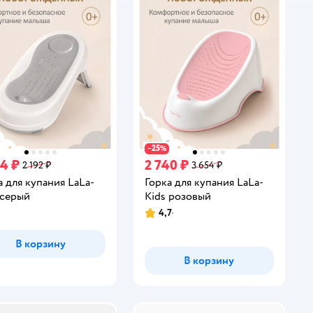
25
−
%
44 ₽
2 740 ₽
2 192 ₽
3 654 ₽
а для купания LaLa-
Горка для купания LaLa-
 серый
Kids розовый
4,7
Рейтинг:
В корзину
В корзину