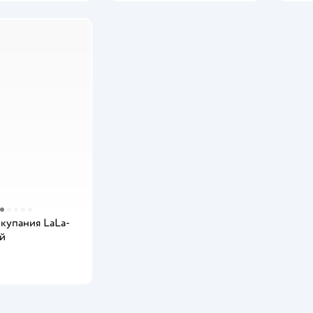
 купания LaLa-
ый
мить о появлении