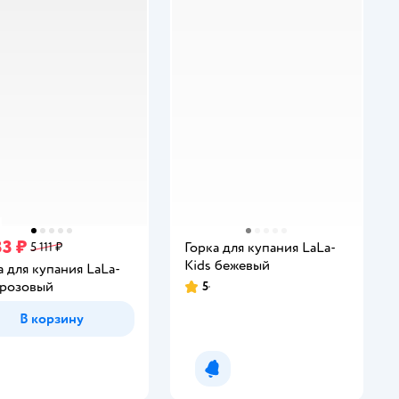
33 ₽
Горка для купания LaLa-
5 111 ₽
Kids бежевый
а для купания LaLa-
 розовый
5
Рейтинг:
В корзину
Уведомить о появлении