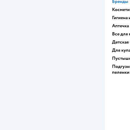
Бренды
Косметик
Гигиена 
Аптечка
Все для
Детская
Для куп
Пустышк
Подгузн
пеленки