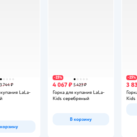
25
25
−
%
−
%
4 067 ₽
3 8
3 744 ₽
5 423 ₽
 купания LaLa-
Горка для купания LaLa-
Горк
ый
Kids серебряный
Kids
В корзину
 корзину