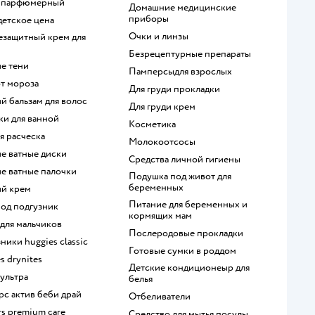
р парфюмерный
домашние медицинские
приборы
 детское цена
очки и линзы
безрецептурные препараты
ие тени
памперсыдля взрослых
от мороза
для груди прокладки
ий бальзам для волос
для груди крем
шки для ванной
косметика
ая расческа
Молокоотсосы
ие ватные диски
средства личной гигиены
ие ватные палочки
подушка под живот для
беременных
ий крем
питание для беременных и
под подгузник
кормящих мам
с для мальчиков
послеродовые прокладки
зники huggies classic
готовые сумки в роддом
es drynites
детские кондиционеыр для
с ультра
белья
ерс актив беби драй
отбеливатели
rs premium care
средство для мытья посуды