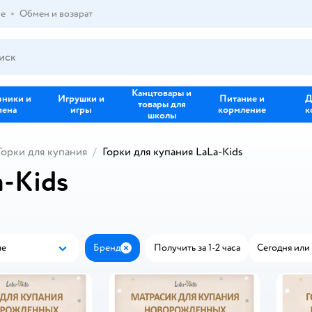
ре
Обмен и возврат
Канцтовары и
зники и
Игрушки и
Питание и
Д
товары для
иена
игры
кормление
к
школы
Горки для купания
Горки для купания LaLa-Kids
a-Kids
ые
Бренд
Получить за 1-2 часа
Сегодня или 
Популярные
Закрыть