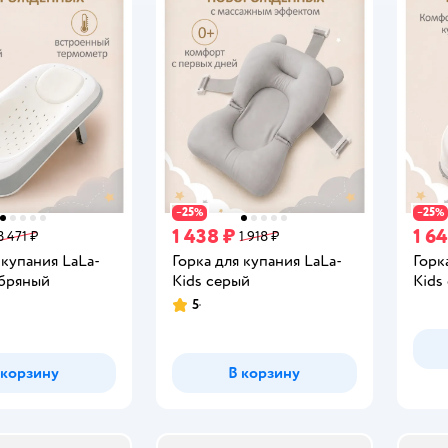
25
25
−
%
−
%
1 438 ₽
1 6
3 471 ₽
1 918 ₽
 купания LaLa-
Горка для купания LaLa-
Горк
ебряный
Kids серый
Kids
5
Рейтинг:
 корзину
В корзину