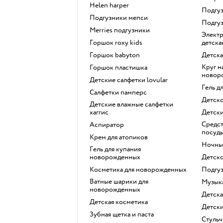
helen harper
подг
подгузники мепси
подгу
merries подгузники
электрическая зубная щетка
горшок roxy kids
детска
горшок babyton
детск
круг на шею для купания
горшок пластишка
новор
детские салфетки lovular
гель 
салфетки памперс
детск
детские влажные салфетки
хаггис
детск
средство для мытья детской
аспиратор
посуд
крем для атопиков
ночн
гель для купания
новорожденных
детск
косметика для новорожденных
подгу
ватные шарики для
музы
новорожденных
детск
детская косметика
детс
зубная щетка и паста
стуль