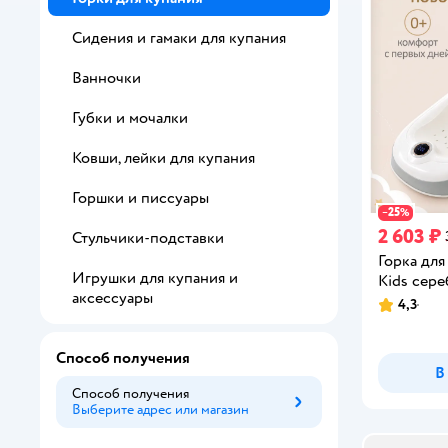
Сидения и гамаки для купания
Ванночки
Губки и мочалки
Ковши, лейки для купания
Горшки и писсуары
25
−
%
2 603 ₽
Стульчики-подставки
Горка для
Игрушки для купания и
Kids сер
аксессуары
4,3
Рейтинг:
Способ получения
В
Способ получения
Выберите адрес или магазин
Способ получения