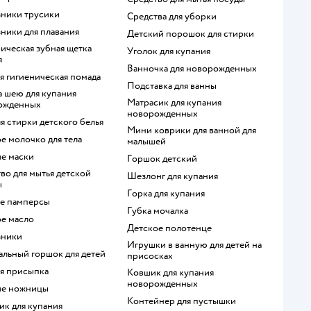
узники трусики
средства для уборки
зники для плавания
детский порошок для стирки
уголок для купания
я
ванночка для новорожденных
ая гигиеническая помада
подставка для ванны
матрасик для купания
ожденных
новорожденных
для стирки детского белья
мини коврики для ванной для
ое молочко для тела
малышей
ие маски
горшок детский
шезлонг для купания
ы
горка для купания
ые памперсы
губка мочалка
ое масло
детское полотенце
зники
игрушки в ванную для детей на
кальный горшок для детей
присосках
ая присыпка
ковшик для купания
новорожденных
кие ножницы
контейнер для пустышки
чик для купания