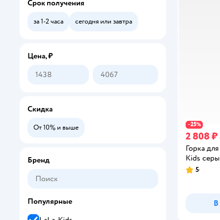
Срок получения
за 1-2 часа
сегодня или завтра
Цена, ₽
Скидка
25
−
%
От 10% и выше
2 808 ₽
Горка для
Kids сер
Бренд
5
Рейтинг:
Популярные
В