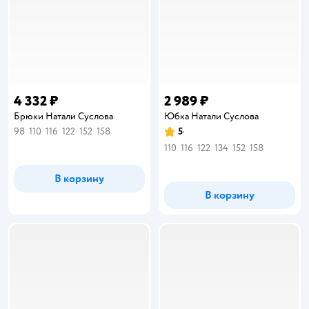
4 332 ₽
2 989 ₽
Брюки Натали Суслова
Юбка Натали Суслова
98
110
116
122
152
158
5
Рейтинг:
110
116
122
134
152
158
В корзину
В корзину