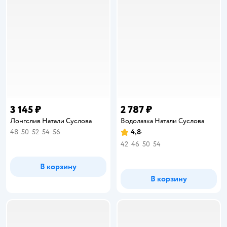
3 145 ₽
2 787 ₽
Лонгслив Натали Суслова
Водолазка Натали Суслова
48
50
52
54
56
4,8
Рейтинг:
42
46
50
54
В корзину
В корзину