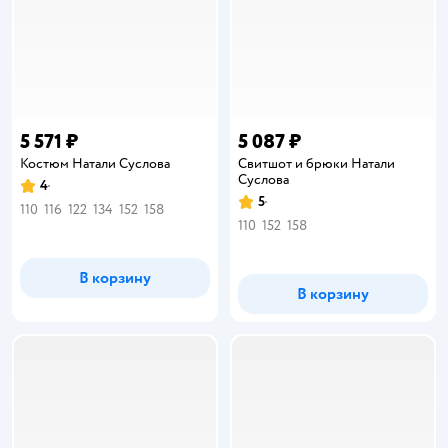
5 571 ₽
5 087 ₽
Костюм Натали Суслова
Свитшот и брюки Натали
Суслова
4
Рейтинг:
5
Рейтинг:
110
116
122
134
152
158
110
152
158
В корзину
В корзину