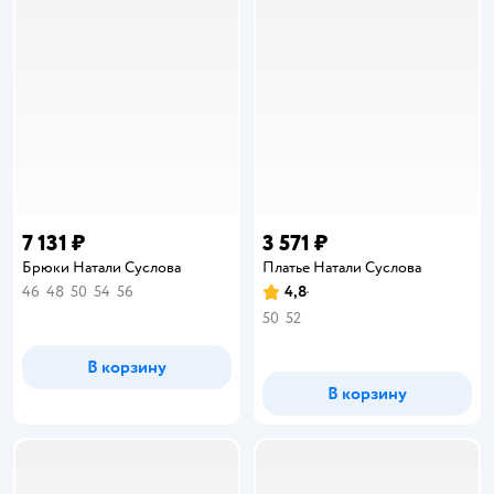
7 131 ₽
3 571 ₽
Брюки Натали Суслова
Платье Натали Суслова
46
48
50
54
56
4,8
Рейтинг:
50
52
В корзину
В корзину