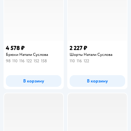
4 578 ₽
2 227 ₽
Брюки Натали Суслова
Шорты Натали Суслова
98
110
116
122
152
158
110
116
122
В корзину
В корзину