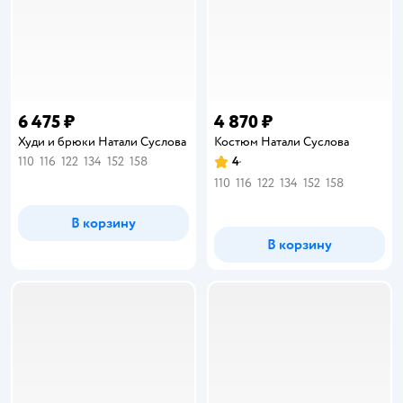
6 475 ₽
4 870 ₽
Худи и брюки Натали Суслова
Костюм Натали Суслова
110
116
122
134
152
158
4
Рейтинг:
110
116
122
134
152
158
В корзину
В корзину