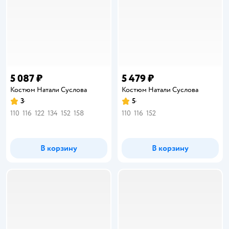
5 087 ₽
5 479 ₽
Костюм Натали Суслова
Костюм Натали Суслова
3
5
Рейтинг:
Рейтинг:
110
116
122
134
152
158
110
116
152
В корзину
В корзину