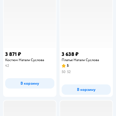
3 871 ₽
3 638 ₽
Костюм Натали Суслова
Платье Натали Суслова
42
5
Рейтинг:
50
52
В корзину
В корзину