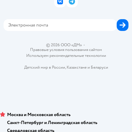
Закупки
ВКонтакте
Telegram
Проверка баланса подарочной карты
Политика использования файлов cookie
Товары для собак
Аренда торговых помещений
Оплата Мокка
Сертификат АКИТ
Корм для собак
Горячая линия безопасности
Карта возврата
Обратная связь
Одежда для собак
Вакансии
Блог
Карта сайта
Ветаптека
Контакты
Магазины сети
© 2026 ООО «ДМ»
•
Правовые условия пользования сайтом
Используем рекомендательные технологии
Детский мир в России
,
Казахстане
и
Беларуси
Москва и Московская область
Санкт-Петербург и Ленинградская область
Свердловская область