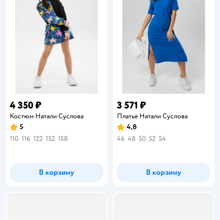
4 350 ₽
3 571 ₽
Костюм Натали Суслова
Платье Натали Суслова
5
4,8
Рейтинг:
Рейтинг:
110
116
122
152
158
46
48
50
52
54
В корзину
В корзину