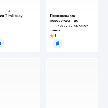
ик Timikbaby
Переноска для
новорожденных
инг:
Timikbaby эргорюкзак
синий
5
Рейтинг:
Уведомить о появлении
Уведомить о появлении