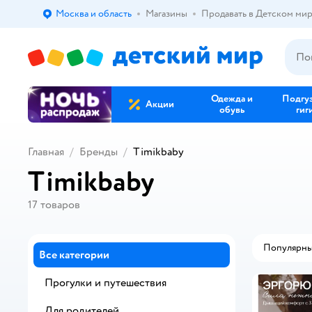
Москва и область
Магазины
Продавать в Детском ми
Выбор адреса доставки.
Одежда и
Подгу
Акции
обувь
гиг
Главная
Бренды
Timikbaby
Timikbaby
17
товаров
Популярн
Все категории
Прогулки и путешествия
Для родителей