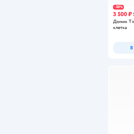
30
−
%
3 500 ₽
Домик Ti
клетка
В