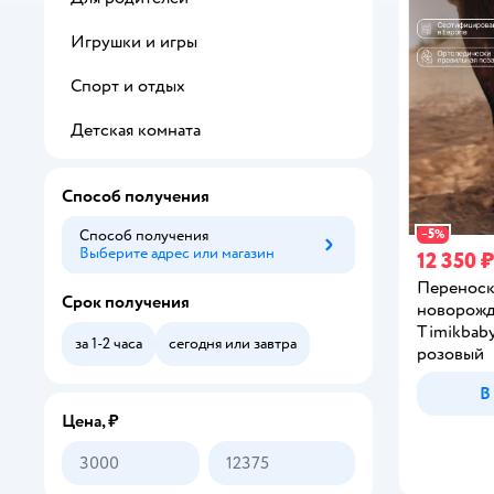
Игрушки и игры
Спорт и отдых
Детская комната
Способ получения
5
Способ получения
−
%
Выберите адрес или магазин
Способ получения
12 350 ₽
Переноск
Срок получения
новорож
Timikbab
за 1-2 часа
сегодня или завтра
розовый
В
Цена, ₽