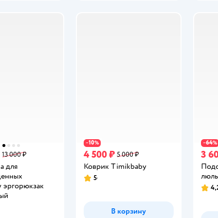
10
64
−
%
−
%
4 500 ₽
3 6
13 000 ₽
5 000 ₽
а для
Коврик Timikbaby
Подс
денных
люль
5
Рейтинг:
y эргорюкзак
4,
Рейт
ый
В корзину