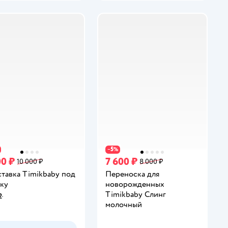
5
−
%
00 ₽
7 600 ₽
10 000 ₽
8 000 ₽
тавка Timikbaby под
Переноска для
ку
новорожденных
Timikbaby Слинг
2
инг:
молочный