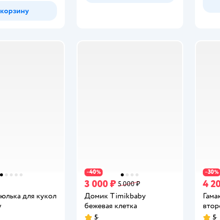
 корзину
40
30
−
%
−
%
3 000 ₽
4 2
5 000 ₽
юлька для кукол
Домик Timikbaby
Гама
y
бежевая клетка
втор
5
5