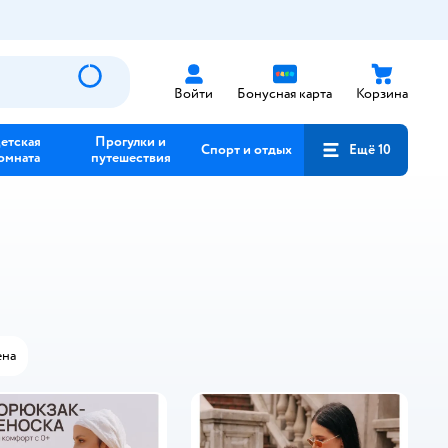
Войти
Бонусная карта
Корзина
етская
Прогулки и
Спорт и отдых
Ещё 10
омната
путешествия
на