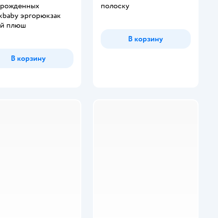
орожденных
полоску
kbaby эргорюкзак
ий плюш
В корзину
В корзину