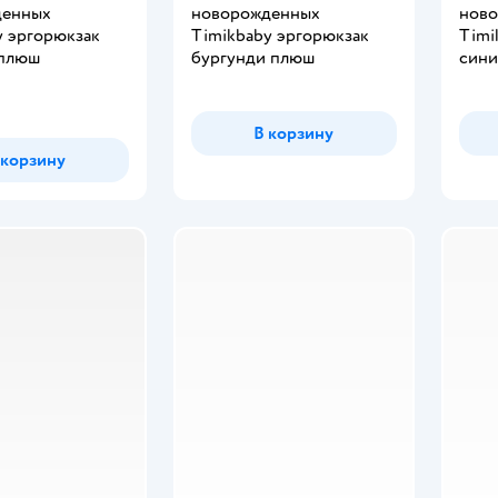
денных
новорожденных
нов
y эргорюкзак
Timikbaby эргорюкзак
Timi
 плюш
бургунди плюш
син
В корзину
 корзину