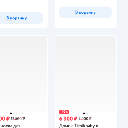
инг:
В корзину
В корзину
10
−
%
00 ₽
6 300 ₽
12 500 ₽
7 000 ₽
носка для
Домик Timikbaby в