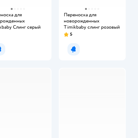
носка для
Переноска для
орожденных
новорожденных
kbaby Слинг серый
Timikbaby слинг розовый
5
Рейтинг:
Уведомить о появлении
Уведомить о появлении