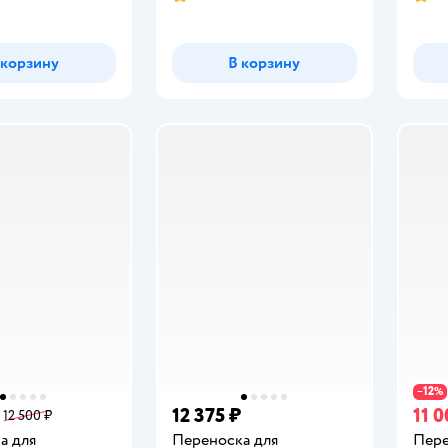
Рейтинг:
Рейт
 корзину
В корзину
12
−
%
12 375 ₽
11 0
12 500 ₽
а для
Переноска для
Пере