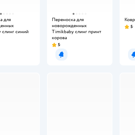
а для
Переноска для
Ковр
денных
новорожденных
5
Рейт
y слинг синий
Timikbaby слинг принт
корова
5
Рейтинг:
мить о появлении
Уведомить о появлении