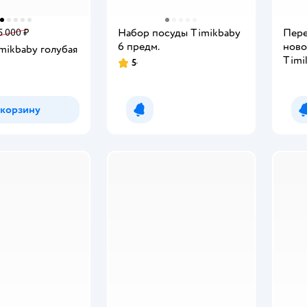
Набор посуды Timikbaby
Пере
5 000 ₽
6 предм.
нов
mikbaby голубая
Timi
5
Рейтинг:
 корзину
Уведомить о появлении