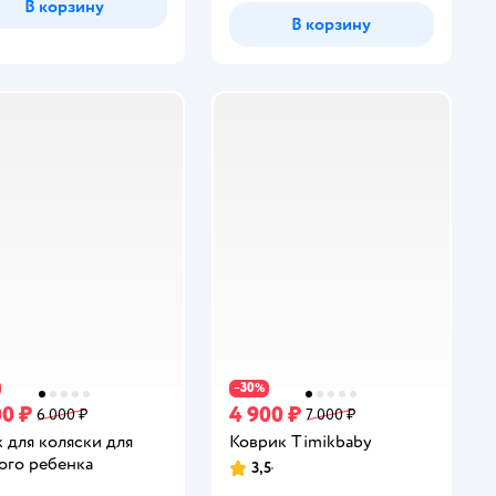
В корзину
В корзину
30
−
%
00 ₽
4 900 ₽
6 000 ₽
7 000 ₽
к для коляски для
Коврик Timikbaby
ого ребенка
3,5
Рейтинг: