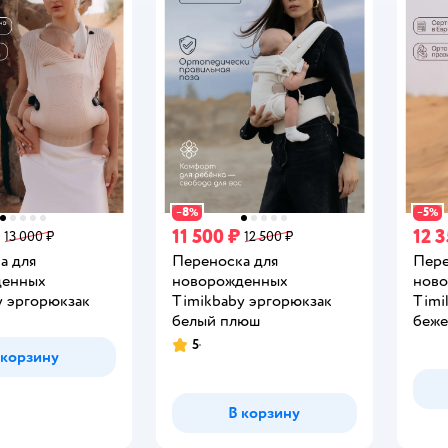
8
5
−
%
−
%
11 500 ₽
12 3
13 000 ₽
12 500 ₽
а для
Переноска для
Пере
денных
новорожденных
нов
y эргорюкзак
Timikbaby эргорюкзак
Timi
белый плюш
беж
5
Рейтинг:
 корзину
В корзину