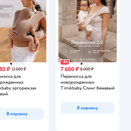
5
−
%
50 ₽
7 600 ₽
13 000 ₽
8 000 ₽
носка для
Переноска для
орожденных
новорожденных
kbaby эргорюкзак
Timikbaby Слинг бежевый
евый
В корзину
В корзину