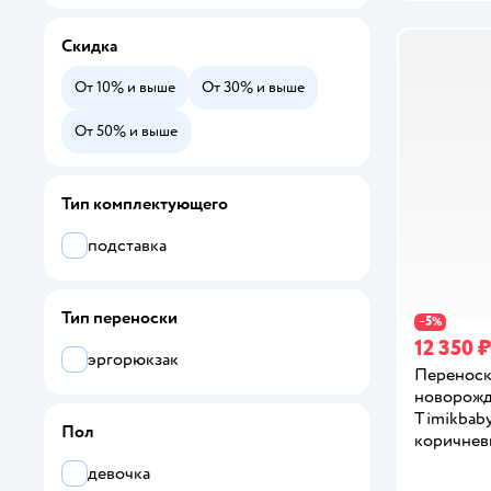
Скидка
От 10% и выше
От 30% и выше
От 50% и выше
Тип комплектующего
подставка
Тип переноски
5
−
%
12 350 ₽
эргорюкзак
Переноск
новорож
Timikbab
Пол
коричнев
девочка