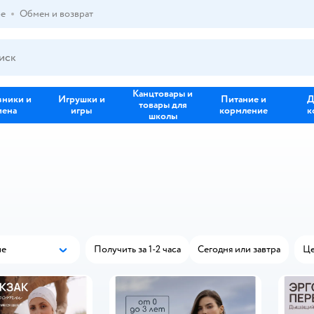
ре
Обмен и возврат
Канцтовары и
зники и
Игрушки и
Питание и
Д
товары для
иена
игры
кормление
к
школы
ые
Получить за 1-2 часа
Сегодня или завтра
Це
Популярные