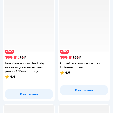
54
50
−
%
−
%
199 ₽
199 ₽
439 ₽
399 ₽
Гель-бальзам Gardex Baby
Спрей от комаров Gardex
после укусов насекомых
Extreme 100мл
детский 25мл с 1 года
4,9
Рейтинг:
4,4
Рейтинг:
В корзину
В корзину