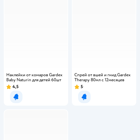
Наклейки от комаров Gardex
Спрей от вшей и гнид Gardex
Baby Naturin для детей 60шт
Therapy 80мл с 12месяцев
4,5
5
Рейтинг:
Рейтинг:
Уведомить о появлении
Уведомить о появлении