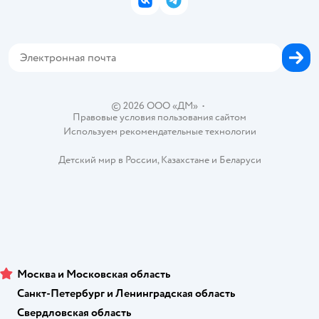
ВКонтакте
Telegram
Проверка баланса подарочной карты
Политика использования файлов cookie
Товары для собак
Аренда торговых помещений
Оплата Мокка
Сертификат АКИТ
Корм для собак
Горячая линия безопасности
Карта возврата
Обратная связь
Одежда для собак
Вакансии
Блог
Карта сайта
Ветаптека
Контакты
Магазины сети
© 2026 ООО «ДМ»
•
Правовые условия пользования сайтом
Используем рекомендательные технологии
Детский мир в России
,
Казахстане
и
Беларуси
Москва и Московская область
Санкт-Петербург и Ленинградская область
Свердловская область