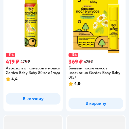
11
13
−
%
−
%
419 ₽
369 ₽
475 ₽
425 ₽
Аэрозоль от комаров и мошки
Бальзам после укусов
Gardex Baby Baby 80мл с 1года
насекомых Gardex Baby Baby
0157
4,4
Рейтинг:
4,8
Рейтинг:
В корзину
В корзину