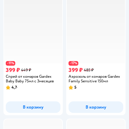
11
17
−
%
−
%
399 ₽
399 ₽
449 ₽
485 ₽
Спрей от комаров Gardex
Аэрозоль от комаров Gardex
Baby Baby 75мл с 3месяцев
Family Sensitive 150мл
4,7
5
Рейтинг:
Рейтинг:
В корзину
В корзину