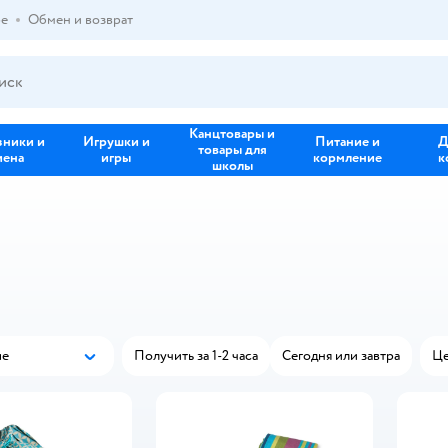
ре
Обмен и возврат
Канцтовары и
зники и
Игрушки и
Питание и
Д
товары для
иена
игры
кормление
к
школы
ые
Получить за 1-2 часа
Сегодня или завтра
Це
Популярные