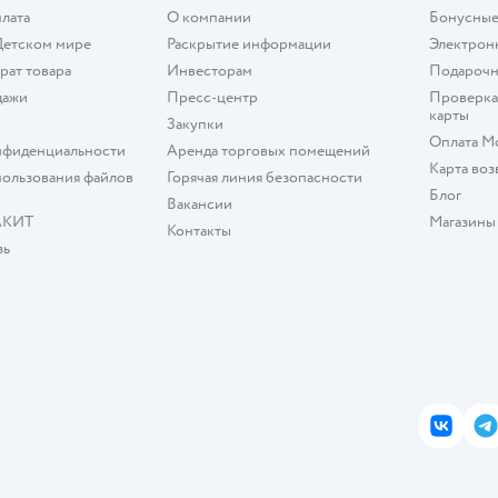
плата
О компании
Бонусные
Детском мире
Раскрытие информации
Электрон
рат товара
Инвесторам
Подарочн
дажи
Пресс-центр
Проверка
карты
Закупки
Оплата М
нфиденциальности
Аренда торговых помещений
Карта воз
ользования файлов
Горячая линия безопасности
Блог
Вакансии
АКИТ
Магазины
Контакты
зь
ВКонта
T