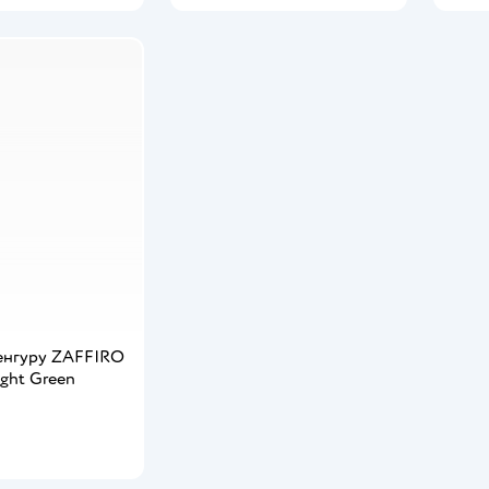
енгуру ZAFFIRO
ght Green
мить о появлении