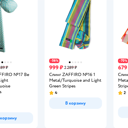
56
70
−
%
−
%
999 ₽
679
989 ₽
2 289 ₽
FFIRO №17 Be
Слинг ZAFFIRO №16 1
Слин
Light
Metal/Turquoise and Light
Meta
uoise
Green Stripes
Strip
s
4
2
Рейтинг:
Рейт
В корзину
 корзину