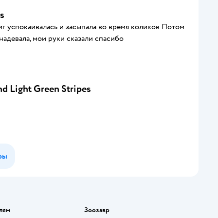
s
миг успокаивалась и засыпала во время коликов Потом
 надевала, мои руки сказали спасибо
 Light Green Stripes
ры
лям
Зоозавр