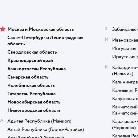
З
Москва и Московская область
Забайкальс
Санкт-Петербург и Ленинградская
И
Ивановская
область
Ингушетия 
Свердловская область
Иркутская 
Краснодарский край
К
Кабардино-
Башкортостан Республика
(Нальчик)
Самарская область
Калинингра
Челябинская область
Калмыкия Р
Татарстан Республика
Калужская 
Новосибирская область
Камчатский
Нижегородская область
Камчатский
А
Адыгея Республика
(Майкоп)
Карачаево-
(Черкесск)
Алтай Республика
(Горно-Алтайск)
Карелия Ре
Алтайский край
(Барнаул)