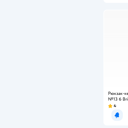
Рюкзак-к
№13 6 Bri
4
Рейтинг:
Уведо