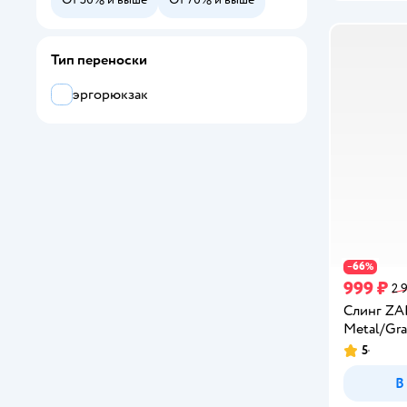
Тип переноски
эргорюкзак
66
−
%
999 ₽
2 
Слинг ZA
Metal/Gra
5
Рейтинг:
В