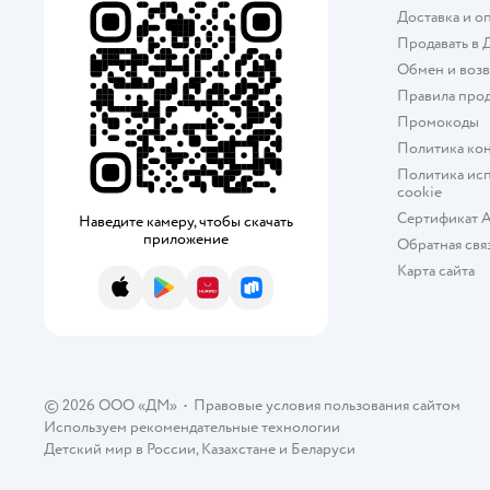
Доставка и о
Продавать в 
Обмен и возв
Правила про
Промокоды
Политика ко
Политика исп
cookie
Сертификат 
Наведите камеру, чтобы скачать
приложение
Обратная свя
Карта сайта
App Store
Google Play
AppGallery
RuStore
© 2026 ООО «ДМ»
•
Правовые условия пользования сайтом
Используем рекомендательные технологии
Детский мир в России
,
Казахстане
и
Беларуси