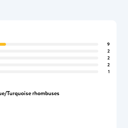
9
2
2
2
1
ue/Turquoise rhombuses