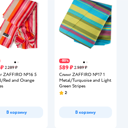
80
−
%
 ₽
589 ₽
2 289 ₽
2 989 ₽
г ZAFFIRO №16 5
Слинг ZAFFIRO №17 1
l/Red and Orange
Metal/Turquoise and Light
es
Green Stripes
2
инг:
Рейтинг:
В корзину
В корзину