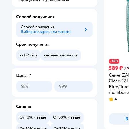
Способ получения
Способ получения
Выберите адрес или магазин
Способ получения
Срок получения
за 1-2 часа
сегодня или завтра
80
−
%
589 ₽
2 
Слинг ZA
Цена, ₽
Close 22 
Blue/Turq
rhombuse
4
Рейтинг:
Скидка
От 10% и выше
От 30% и выше
В
От 50% и выше
От 70% и выше