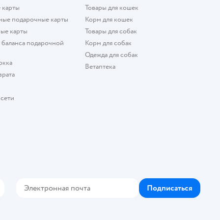
 карты
Товары для кошек
ные подарочные карты
Корм для кошек
ые карты
Товары для собак
 баланса подарочной
Корм для собак
Одежда для собак
окка
Ветаптека
врата
 сети
Подписаться
кте
elegram