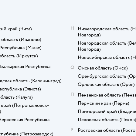
Н
кий край
(Чита)
Нижегородская область
(Н
Новгород)
 область
(Иваново)
Новгородская область
(Ве
Республика
(Магас)
Новгород)
область
(Иркутск)
Новосибирская область
(Н
Балкарская Республика
О
Омская область
(Омск)
Оренбургская область
(Ор
дская область
(Калининград)
Орловская область
(Орёл)
еспублика
(Элиста)
П
Пензенская область
(Пенза
область
(Калуга)
Пермский край
(Пермь)
 край
(Петропавловск-
)
Приморский край
(Владив
Черкесская Республика
Псковская область
(Псков
Р
Ростовская область
(Росто
спублика
(Петрозаводск)