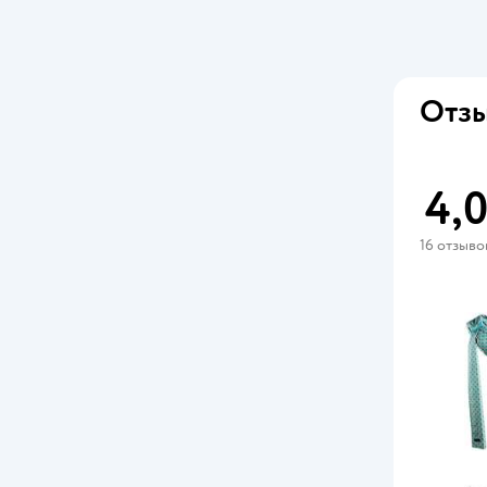
Отзы
4,
16 отзыво