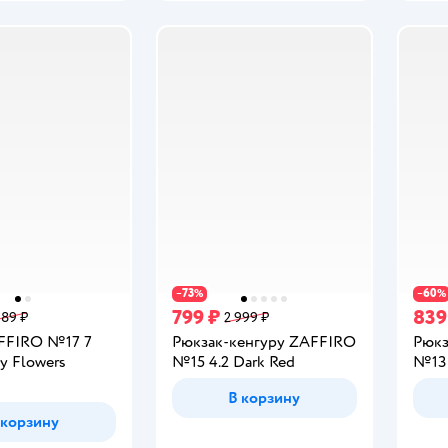
73
60
−
%
−
%
799 ₽
839
989 ₽
2 999 ₽
FFIRO №17 7
Рюкзак-кенгуру ZAFFIRO
Рюкз
y Flowers
№15 4.2 Dark Red
№13 
В корзину
 корзину