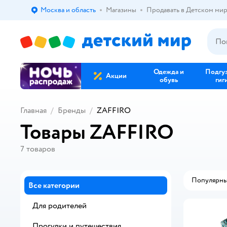
Москва и область
Магазины
Продавать в Детском ми
Выбор адреса доставки.
Одежда и
Подгу
Акции
обувь
гиг
Главная
Бренды
ZAFFIRO
Товары ZAFFIRO
7
товаров
Популярн
Все категории
Для родителей
Прогулки и путешествия