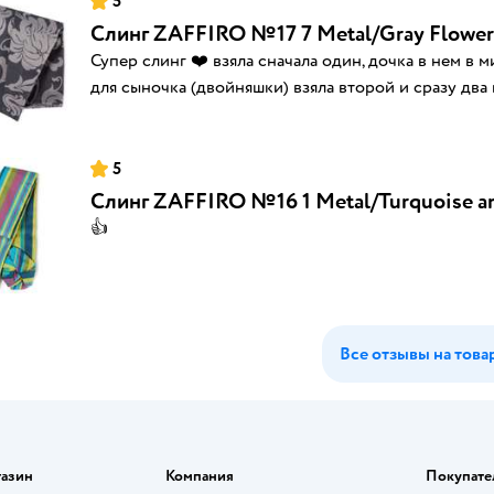
5
Слинг ZAFFIRO №17 7 Metal/Gray Flower
Супер слинг ❤️ взяла сначала один, дочка в нем в 
для сыночка (двойняшки) взяла второй и сразу два
5
Слинг ZAFFIRO №16 1 Metal/Turquoise and
👍
Все отзывы на това
газин
Компания
Покупате