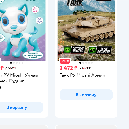
60
−
%
 ₽
2 472 ₽
2 558 ₽
6 180 ₽
т РУ Mioshi Умный
Танк РУ Mioshi Армия
чек Пудинг
8
инг:
В корзину
В корзину