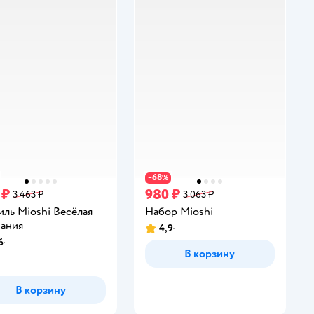
68
−
%
 ₽
980 ₽
3 463 ₽
3 063 ₽
ль Mioshi Весёлая
Набор Mioshi
ания
4,9
Рейтинг:
6
инг:
В корзину
В корзину