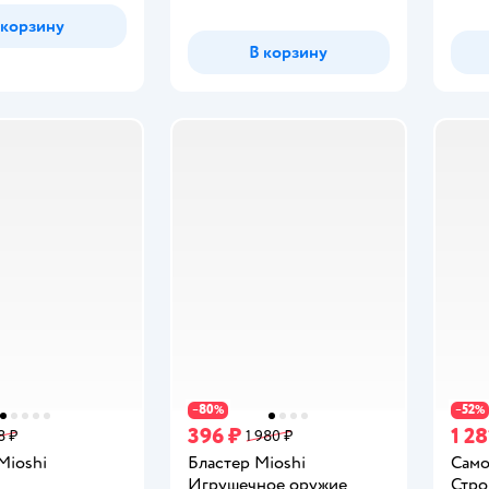
 корзину
В корзину
80
52
−
%
−
%
396 ₽
1 28
8 ₽
1 980 ₽
Mioshi
Бластер Mioshi
Само
Игрушечное оружие
Стро