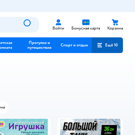
Войти
Бонусная карта
Корзина
етская
Прогулки и
Спорт и отдых
Ещё 10
омната
путешествия
на