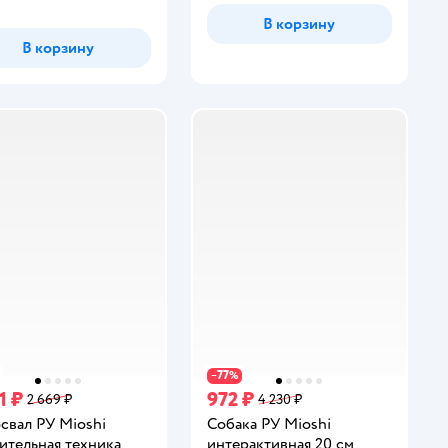
В корзину
В корзину
77
−
%
1 ₽
972 ₽
2 669 ₽
4 230 ₽
свал РУ Mioshi
Собака РУ Mioshi
ительная техника
интерактивная 20 см