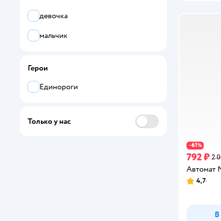
14-17 лет
девочка
мальчик
Герои
Единороги
Только у нас
61
−
%
792 ₽
2 0
Автомат 
4,7
Рейтинг:
В