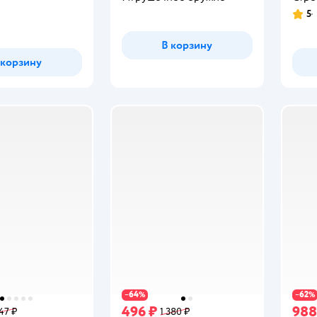
5
Рейт
В корзину
 корзину
64
62
−
%
−
%
496 ₽
988
47 ₽
1 380 ₽