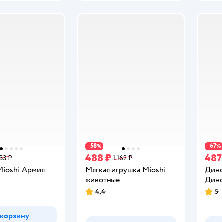
58
67
−
%
−
%
488 ₽
487
33 ₽
1 162 ₽
Mioshi Армия
Мягкая игрушка Mioshi
Дино
животные
Дино
4,4
5
Рейтинг:
Рейт
 корзину