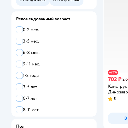
Рекомендованный возраст
0-2 мес.
3-5 мес.
6-8 мес.
9-11 мес.
73
−
%
1-2 года
702 ₽
2 
Конструк
3-5 лет
Динозавр
6-7 лет
5
Рейтинг:
8-11 лет
В
12-13 лет
Пол