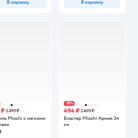
В корзину
В корзину
81
−
%
 ₽
494 ₽
2 393 ₽
2 603 ₽
ль Mioshi с мягкими
Бластер Mioshi Армия 34
тами
см
8
инг: