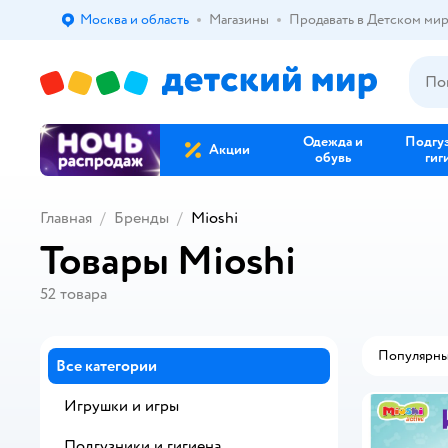
Москва и область
Магазины
Продавать в Детском ми
Выбор адреса доставки.
Одежда и
Подгу
Акции
обувь
гиг
Главная
Бренды
Mioshi
Товары Mioshi
52
товара
Популярн
Все категории
Игрушки и игры
Подгузники и гигиена