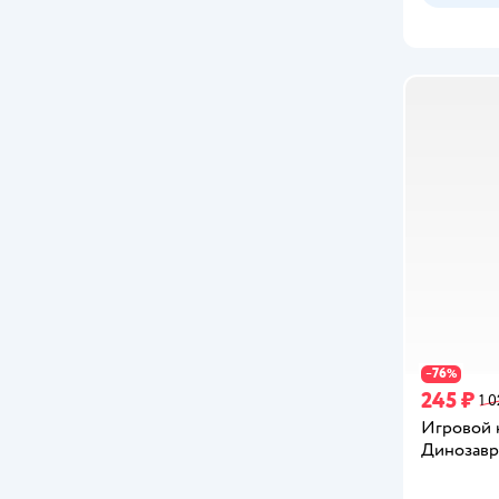
76
−
%
245 ₽
1 0
Игровой 
Динозавр