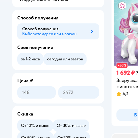
Способ получения
Способ получения
Выберите адрес или магазин
Способ получения
Срок получения
за 1-2 часа
сегодня или завтра
56
−
%
1 692 ₽
Зверушка
Цена, ₽
животные
4,2
Рейтинг:
Скидка
В
От 10% и выше
От 30% и выше
От 50% и выше
От 70% и выше