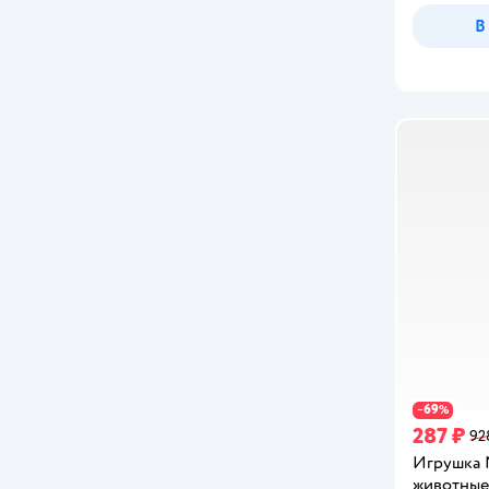
В
69
−
%
287 ₽
92
Игрушка 
животные