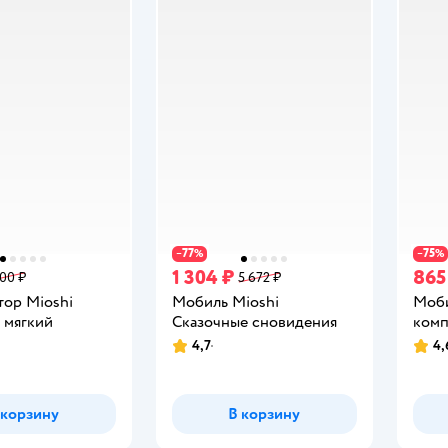
77
75
−
%
−
%
1 304 ₽
865
600 ₽
5 672 ₽
тор Mioshi
Мобиль Mioshi
Моби
 мягкий
Сказочные сновидения
комп
4,7
4,
Рейтинг:
Рейт
 корзину
В корзину