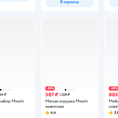
В корзину
65
63
−
%
−
%
387 ₽
885
24 ₽
1 108 ₽
набор Mioshi
Мягкая игрушка Mioshi
Моби
животные
совя
4,4
3,
Рейтинг:
Рейт