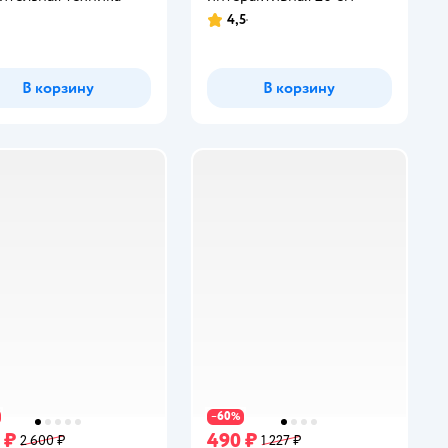
4,5
инг:
Рейтинг:
В корзину
В корзину
60
−
%
 ₽
490 ₽
2 600 ₽
1 227 ₽