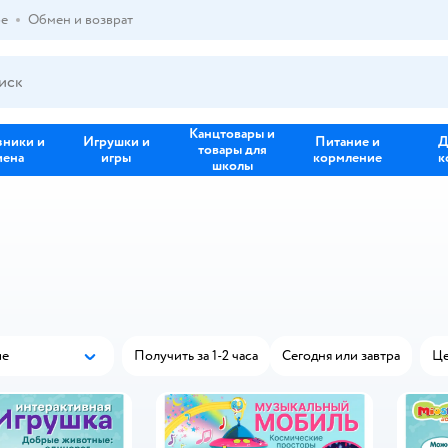
ре
Обмен и возврат
Канцтовары и
зники и
Игрушки и
Питание и
Д
товары для
иена
игры
кормление
к
школы
ые
Получить за 1-2 часа
Сегодня или завтра
Це
Популярные