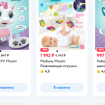
58
61
−
%
−
%
1 992 ₽
997
3 847 ₽
4 745 ₽
 РУ Mioshi
Мобиль Mioshi
Робо
Развивающая игрушка
щено
4,5
4,
Рейтинг:
Рейт
 корзину
В корзину