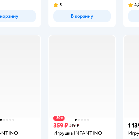
5
4,
Рейтинг:
Рейт
 корзину
В корзину
30
−
%
359 ₽
1 13
519 ₽
FANTINO
Игрушка INFANTINO
Игр