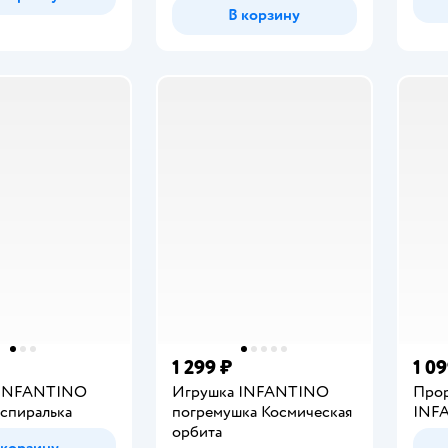
В корзину
1 299 ₽
1 09
 INFANTINO
Игрушка INFANTINO
Прор
 спиралька
погремушка Космическая
INF
орбита
 корзину