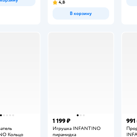
4,8
Рейтинг:
В корзину
1 199 ₽
991
атель
Игрушка INFANTINO
Прор
NO Кольцо
пирамидка
INF