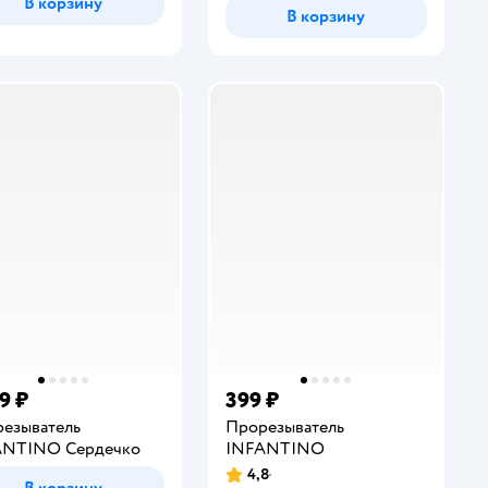
В корзину
В корзину
9 ₽
399 ₽
езыватель
Прорезыватель
ANTINO Сердечко
INFANTINO
4,8
Рейтинг:
В корзину