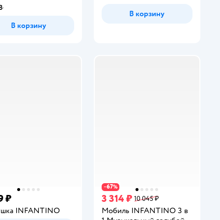
8
инг:
В корзину
В корзину
67
−
%
9 ₽
3 314 ₽
10 045 ₽
ушка INFANTINO
Мобиль INFANTINO 3 в