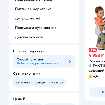
Питание и кормление
Для родителей
Прогулки и путешествия
Детская комната
54
−
%
Способ получения
4 958 ₽
Способ получения
Рюкзак-к
Выберите адрес или магазин
Способ получения
INFANTIN
дышащий
Срок получения
4,6
Рейтинг:
за 1-2 часа
сегодня или завтра
В
Цена, ₽