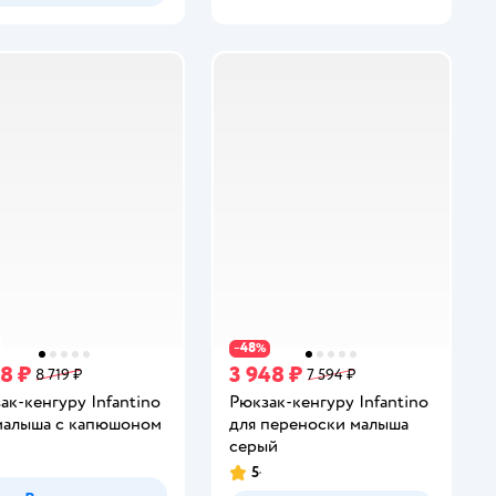
48
−
%
28 ₽
3 948 ₽
8 719 ₽
7 594 ₽
ак-кенгуру Infantino
Рюкзак-кенгуру Infantino
малыша с капюшоном
для переноски малыша
серый
5
Рейтинг: