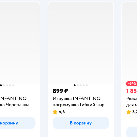
64
−
%
899 ₽
1 85
 INFANTINO
Игрушка INFANTINO
Рюкз
ка Черепашка
погремушка Гибкий шар
для 
4,6
3,
Рейтинг:
Рейт
 корзину
В корзину