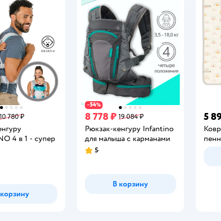
54
−
%
8 778 ₽
5 8
10 780 ₽
19 084 ₽
енгуру
Рюкзак-кенгуру Infantino
Ков
O 4 в 1 - супер
для малыша с карманами
пен
5
Рейтинг:
В корзину
 корзину