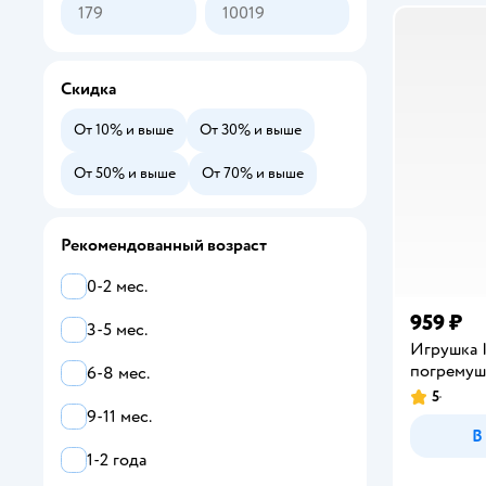
Скидка
От 10% и выше
От 30% и выше
От 50% и выше
От 70% и выше
Рекомендованный возраст
0-2 мес.
959 ₽
3-5 мес.
Игрушка
погремуш
6-8 мес.
5
Рейтинг:
9-11 мес.
В
1-2 года