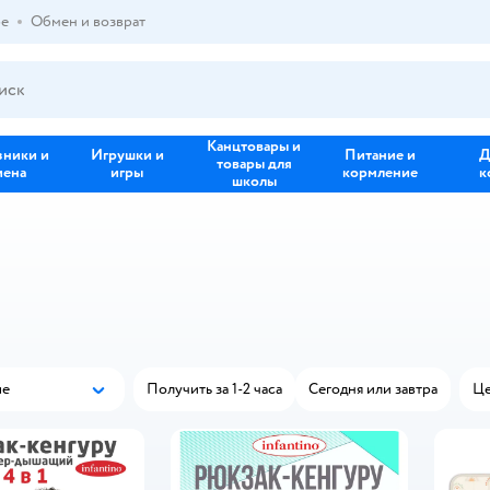
ре
Обмен и возврат
Канцтовары и
зники и
Игрушки и
Питание и
Д
товары для
иена
игры
кормление
к
школы
ые
Получить за 1-2 часа
Сегодня или завтра
Це
Популярные