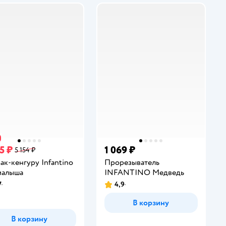
5 ₽
1 069 ₽
5 154 ₽
ак-кенгуру Infantino
Прорезыватель
малыша
INFANTINO Медведь
7
4,9
инг:
Рейтинг:
В корзину
В корзину