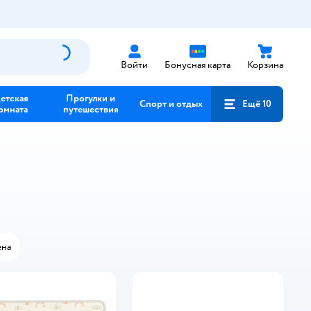
Войти
Бонусная карта
Корзина
етская
Прогулки и
Спорт и отдых
Ещё 10
омната
путешествия
на