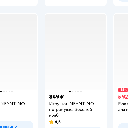
32
−
%
849 ₽
5 9
 INFANTINO
Игрушка INFANTINO
Рюкз
погремушка Весёлый
для 
краб
4,6
Рейтинг:
 корзину