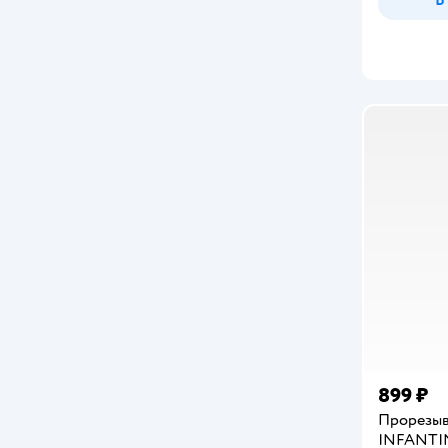
899 ₽
Прорезыв
INFANTI