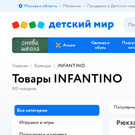
Москва и область
Магазины
Продавать в Детском ми
Выбор адреса доставки.
Одежда и
Подгу
Акции
обувь
гиг
Главная
Бренды
INFANTINO
Товары INFANTINO
80
товаров
Популярн
Все категории
Игрушки и игры
Подгузники и гигиена