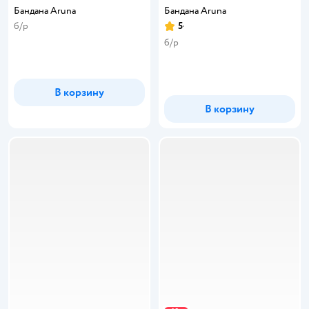
Бандана Aruna
Бандана Aruna
б/р
5
Рейтинг:
б/р
В корзину
В корзину