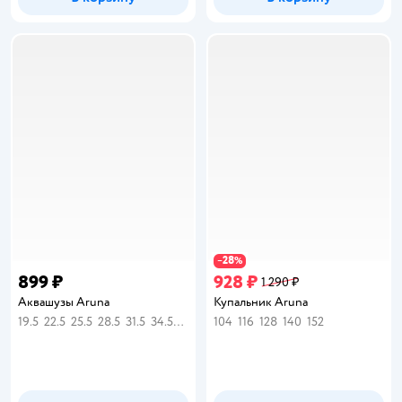
28
−
%
899 ₽
928 ₽
1 290 ₽
Аквашузы Aruna
Купальник Aruna
19.5
22.5
25.5
28.5
31.5
34.5
36
104
116
128
140
152