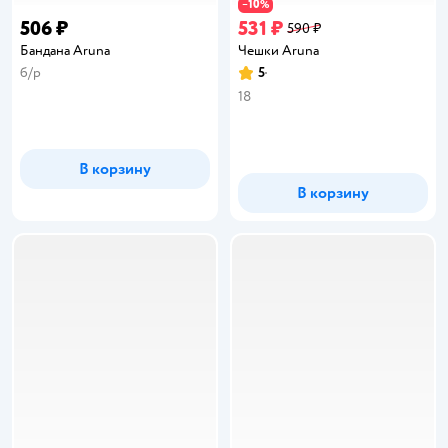
10
−
%
506 ₽
531 ₽
590 ₽
Бандана Aruna
Чешки Aruna
б/р
5
Рейтинг:
18
В корзину
В корзину