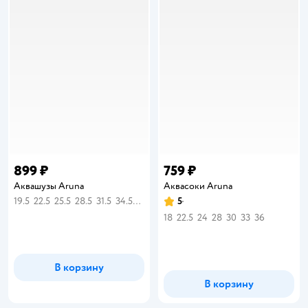
899 ₽
759 ₽
Аквашузы Aruna
Аквасоки Aruna
19.5
22.5
25.5
28.5
31.5
34.5
36
5
Рейтинг:
18
22.5
24
28
30
33
36
В корзину
В корзину