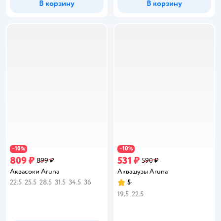
В корзину
В корзину
10
10
−
%
−
%
809 ₽
531 ₽
899 ₽
590 ₽
Аквасоки Aruna
Аквашузы Aruna
22.5
25.5
28.5
31.5
34.5
36
5
Рейтинг:
19.5
22.5