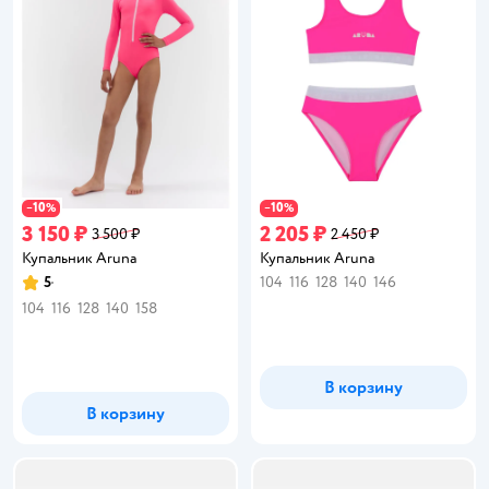
10
10
−
%
−
%
3 150 ₽
2 205 ₽
3 500 ₽
2 450 ₽
Купальник Aruna
Купальник Aruna
5
104
116
128
140
146
Рейтинг:
104
116
128
140
158
В корзину
В корзину