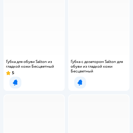
Губка для обуви Salton из
Губка с дозатором Salton для
гладкой кожи Бесцветный
обуви из гладкой кожи
Бесцветный
5
Рейтинг:
Уведомить о появлении
Уведомить о появлении