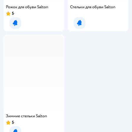
Рожок для обуви Salton
Стельки для обуви Salton
5
Рейтинг:
Уведомить о появлении
Уведомить о появлении
Зимние стельки Salton
5
Рейтинг: