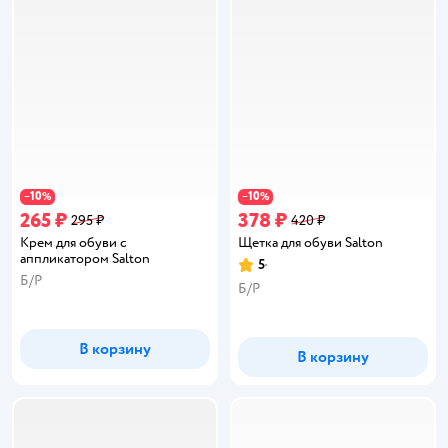
10
10
−
%
−
%
265 ₽
378 ₽
295 ₽
420 ₽
Крем для обуви с
Щетка для обуви Salton
аппликатором Salton
5
Рейтинг:
Б/Р
Б/Р
В корзину
В корзину