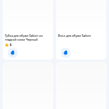
Губка для обуви Salton из
Воск для обуви Salton
гладкой кожи Черный
5
Рейтинг:
Уведомить о появлении
Уведомить о появлении