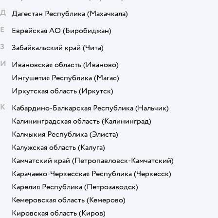
Д
Дагестан Республика
(Махачкала)
Е
Еврейская АО
(Биробиджан)
З
Забайкальский край
(Чита)
И
Ивановская область
(Иваново)
Ингушетия Республика
(Магас)
Иркутская область
(Иркутск)
К
Кабардино-Балкарская Республика
(Нальчик)
Калининградская область
(Калининград)
Калмыкия Республика
(Элиста)
Калужская область
(Калуга)
Камчатский край
(Петропавловск-Камчатский)
Карачаево-Черкесская Республика
(Черкесск)
Карелия Республика
(Петрозаводск)
Кемеровская область
(Кемерово)
Кировская область
(Киров)