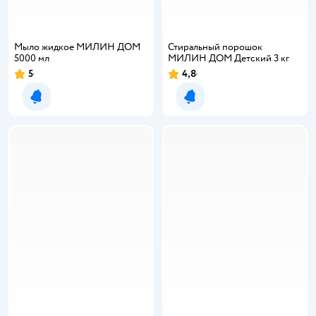
Мыло жидкое МИЛИН ДОМ
Стиральный порошок
5000 мл
МИЛИН ДОМ Детский 3 кг
5
4,8
Рейтинг:
Рейтинг:
Уведомить о появлении
Уведомить о появлении