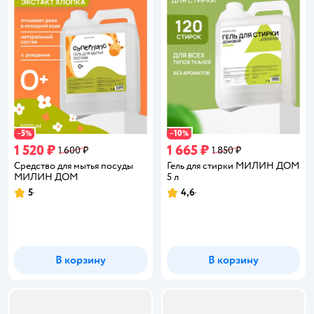
5
10
−
%
−
%
1 520 ₽
1 665 ₽
1 600 ₽
1 850 ₽
Средство для мытья посуды
Гель для стирки МИЛИН ДОМ
МИЛИН ДОМ
5 л
5
4,6
Рейтинг:
Рейтинг:
В корзину
В корзину