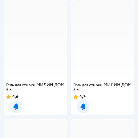
Гель для стирки МИЛИН ДОМ
Гель для стирки МИЛИН ДОМ
5 л
5 л
4,6
4,7
Рейтинг:
Рейтинг:
Уведомить о появлении
Уведомить о появлении