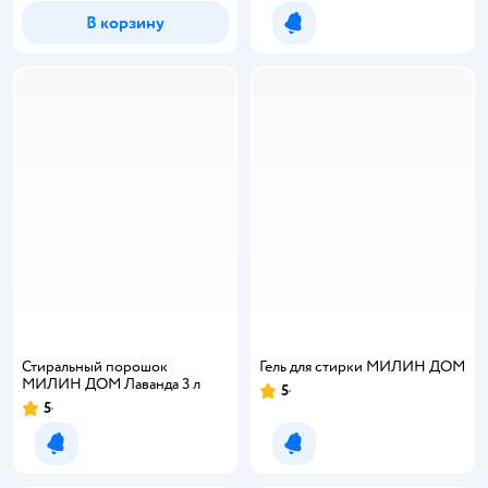
В корзину
Уведомить о появлении
Стиральный порошок
Гель для стирки МИЛИН ДОМ
МИЛИН ДОМ Лаванда 3 л
5
Рейтинг:
5
Рейтинг:
Уведомить о появлении
Уведомить о появлении