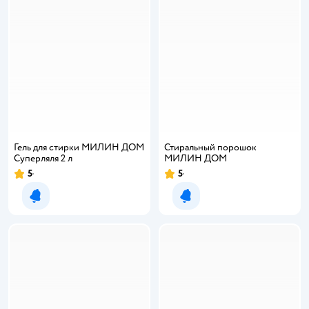
Гель для стирки МИЛИН ДОМ
Стиральный порошок
Суперляля 2 л
МИЛИН ДОМ
5
5
Рейтинг:
Рейтинг:
Уведомить о появлении
Уведомить о появлении