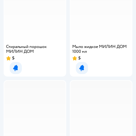
Стиральный порошок
Мыло жидкое МИЛИН ДОМ
МИЛИН ДОМ
1000 мл
5
5
Рейтинг:
Рейтинг:
Уведомить о появлении
Уведомить о появлении