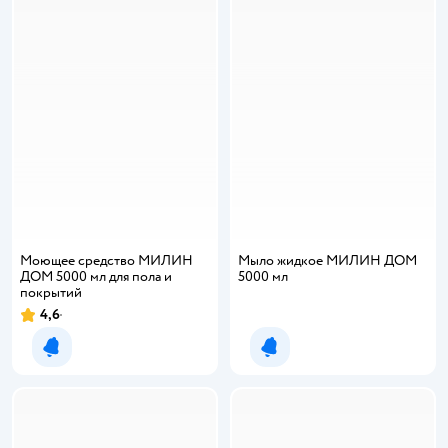
Моющее средство МИЛИН
Мыло жидкое МИЛИН ДОМ
ДОМ 5000 мл для пола и
5000 мл
покрытий
4,6
Рейтинг:
Уведомить о появлении
Уведомить о появлении