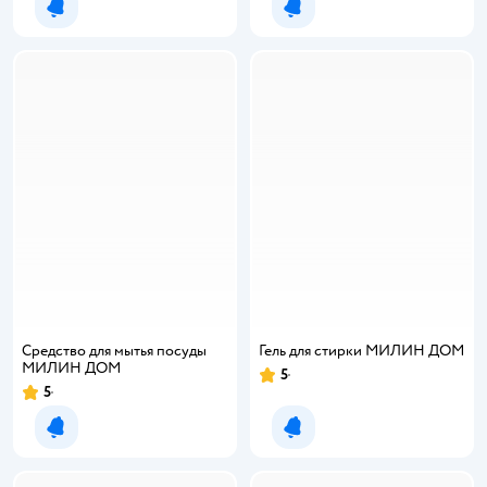
Уведомить о появлении
Уведомить о появлении
Средство для мытья посуды
Гель для стирки МИЛИН ДОМ
МИЛИН ДОМ
5
Рейтинг:
5
Рейтинг:
Уведомить о появлении
Уведомить о появлении