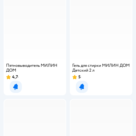
Пятновыводитель МИЛИН
Гель для стирки МИЛИН ДОМ
ДОМ
Детский 2 л
4,7
5
Рейтинг:
Рейтинг:
Уведомить о появлении
Уведомить о появлении