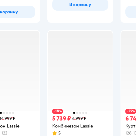
В корзину
 корзину
18
55
−
%
−
%
5 739 ₽
6 7
14 999 ₽
6 999 ₽
он Lassie
Комбинезон Lassie
Курт
122
5
128
1
Рейтинг: