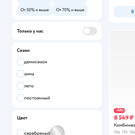
16
От 50% и выше
От 70% и выше
В
17
Только у нас
18
19
Сезон
19.5
демисезон
20
зима
20.5
лето
21
постоянный
22
43
−
%
8 549 ₽
22.5
Цвет
Комбинез
23
104
110
116
серебряный