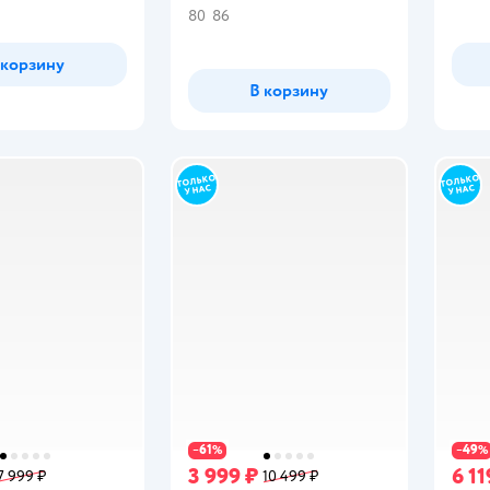
80
86
 корзину
В корзину
61
49
−
%
−
%
3 999 ₽
6 11
7 999 ₽
10 499 ₽