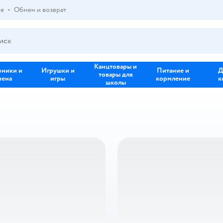
ре
Обмен и возврат
Канцтовары и
зники и
Игрушки и
Питание и
Д
товары для
иена
игры
кормление
к
школы