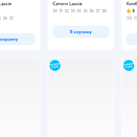
assie
Сапоги Lassie
Комб
30
31
32
33
34
35
36
37
38
5
Рейт
5
36
37
110
1
В корзину
 корзину