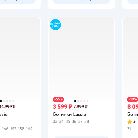
55
19
−
%
−
%
3 599 ₽
8 0
14 999 ₽
7 999 ₽
ssie
Ботинки Lassie
Боти
33
34
35
36
37
38
5
Рейт
4
146
152
158
164
31