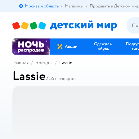
Москва и область
Магазины
Продавать в Детском ми
Выбор адреса доставки.
Одежда и
Подгу
Акции
обувь
гиг
Главная
Бренды
Lassie
Lassie
2 557
товаров