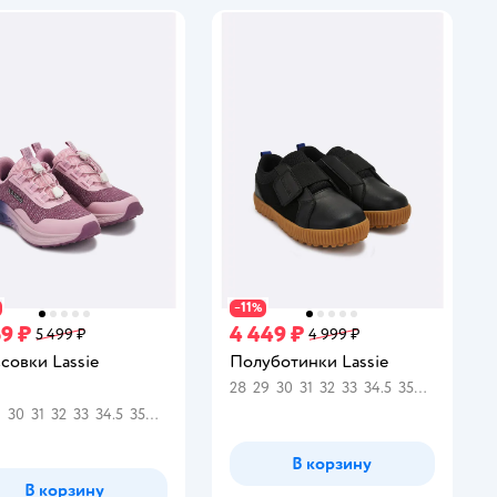
11
−
%
69 ₽
4 449 ₽
5 499 ₽
4 999 ₽
совки Lassie
Полуботинки Lassie
28
29
30
31
32
33
34.5
35
36
37
38
инг:
9
30
31
32
33
34.5
35
36
37
38
В корзину
В корзину