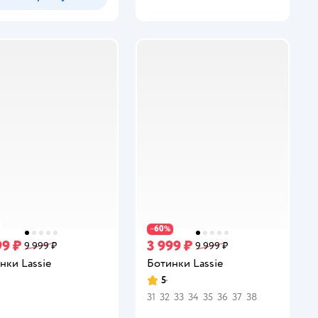
60
−
%
99 ₽
3 999 ₽
9 999 ₽
9 999 ₽
нки Lassie
Ботинки Lassie
5
инг:
Рейтинг:
31
32
33
34
35
36
37
38