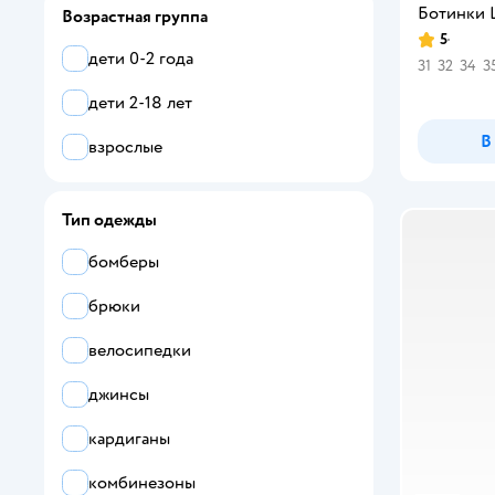
Ботинки L
31
Возрастная группа
синий
5
Рейтинг:
31.5
дети 0-2 года
31
32
34
3
красный
32
дети 2-18 лет
фиолетовый
В
32.5
взрослые
черный
33
коричневый
Тип одежды
34
бежевый
бомберы
34.5
желтый
брюки
35
оранжевый
велосипедки
35.5
сиреневый
джинсы
36
бордовый
кардиганы
36.5
бирюзовый
комбинезоны