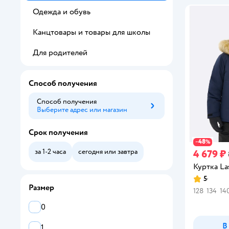
Одежда и обувь
Канцтовары и товары для школы
Для родителей
Способ получения
Способ получения
Выберите адрес или магазин
Способ получения
Срок получения
48
−
%
за 1-2 часа
сегодня или завтра
4 679 ₽
Куртка La
5
Рейтинг:
Размер
128
134
14
0
В
1