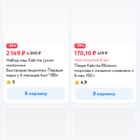
56
59
−
%
−
%
2 149 ₽
170,10 ₽
4 900 ₽
419 ₽
при покупке 6 шт.
Набор каш Kabrita сухих
молочных
Пюре Kabrita Яблоко-
быстрорастворимых Первые
морковь с козьими сливками с
каши c 4 месяцев 4шт*180г
6 мес 100 г
5
4,9
Рейтинг:
Рейтинг:
В корзину
В корзину