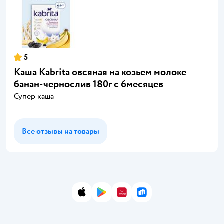
5
Каша Kabrita овсяная на козьем молоке
банан-чернослив 180г с 6месяцев
Супер каша
Все отзывы на товары
App Store
Google Play
AppGallery
RuStore