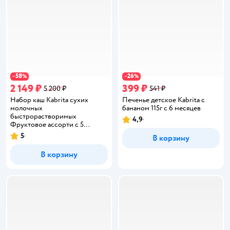
58
26
−
%
−
%
2 149 ₽
399 ₽
5 200 ₽
541 ₽
Набор каш Kabrita сухих
Печенье детское Kabrita с
молочных
бананом 115г с 6 месяцев
быстрорастворимых
4,9
Рейтинг:
Фруктовое ассорти c 5
месяцев 4шт*180г
5
В корзину
Рейтинг:
В корзину