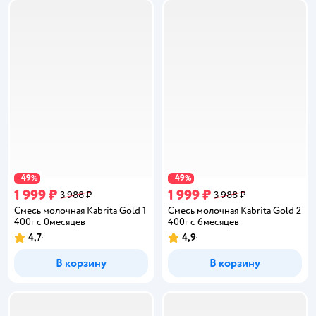
49
49
−
%
−
%
1 999 ₽
1 999 ₽
3 988 ₽
3 988 ₽
Смесь молочная Kabrita Gold 1
Смесь молочная Kabrita Gold 2
400г с 0месяцев
400г с 6месяцев
4,7
4,9
Рейтинг:
Рейтинг:
В корзину
В корзину