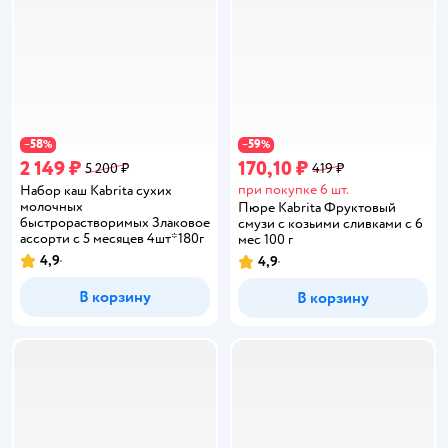
58
59
−
%
−
%
2 149 ₽
170,10 ₽
5 200 ₽
419 ₽
при покупке 6 шт.
Набор каш Kabrita сухих
молочных
Пюре Kabrita Фруктовый
быстрорастворимых Злаковое
смузи с козьими сливками с 6
ассорти c 5 месяцев 4шт*180г
мес 100 г
4,9
4,9
Рейтинг:
Рейтинг:
В корзину
В корзину