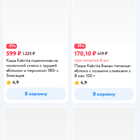
51
59
−
%
−
%
599 ₽
170,10 ₽
1 225 ₽
419 ₽
при покупке 6 шт.
Каша Kabrita пшеничная на
молочной смеси с грушей
Пюре Kabrita Банан-печенье-
яблоком и персиком 180г с
яблоко с козьими сливками с
5месяцев
8 мес 100 г
4,9
4,9
Рейтинг:
Рейтинг:
В корзину
В корзину