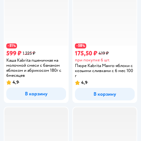
51
58
−
%
−
%
599 ₽
175,50 ₽
1 225 ₽
419 ₽
при покупке 6 шт.
Каша Kabrita пшеничная на
молочной смеси с бананом
Пюре Kabrita Манго-яблоки с
яблоком и абрикосом 180г с
козьими сливками с 6 мес 100
6месяцев
г
4,9
4,9
Рейтинг:
Рейтинг:
В корзину
В корзину