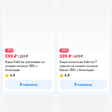
51
44
−
%
−
%
599 ₽
599 ₽
1 225 ₽
1 073 ₽
Каша Kabrita гречневая на
Каша молочная Kabrita 7
козьем молоке 180г с
злаков на козьем молоке
4месяцев
банан 180г с 6месяцев
4,9
4,9
Рейтинг:
Рейтинг:
В корзину
В корзину