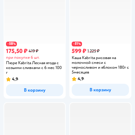
58
51
−
%
−
%
175,50 ₽
599 ₽
419 ₽
1 225 ₽
при покупке 6 шт.
Каша Kabrita рисовая на
молочной смеси с
Пюре Kabrita Лесная ягода с
черносливом и яблоком 180г с
козьими сливками с 6 мес 100
5месяцев
г
4,9
4,9
Рейтинг:
Рейтинг:
В корзину
В корзину