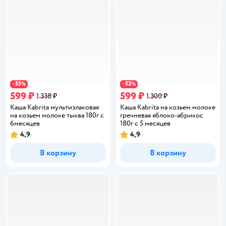
55
53
−
%
−
%
599 ₽
599 ₽
1 338 ₽
1 300 ₽
Каша Kabrita мультизлаковая
Каша Kabrita на козьем молоке
на козьем молоке тыква 180г с
гречневая яблоко-абрикос
6месяцев
180г с 5 месяцев
4,9
4,9
Рейтинг:
Рейтинг:
В корзину
В корзину