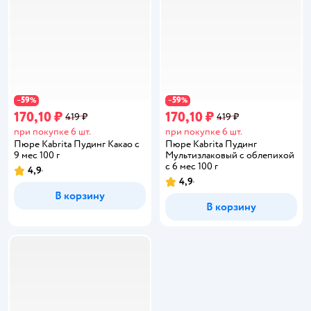
59
59
−
%
−
%
170,10 ₽
170,10 ₽
419 ₽
419 ₽
при покупке 6 шт.
при покупке 6 шт.
Пюре Kabrita Пудинг Какао с
Пюре Kabrita Пудинг
9 мес 100 г
Мультизлаковый с облепихой
с 6 мес 100 г
4,9
Рейтинг:
4,9
Рейтинг:
В корзину
В корзину