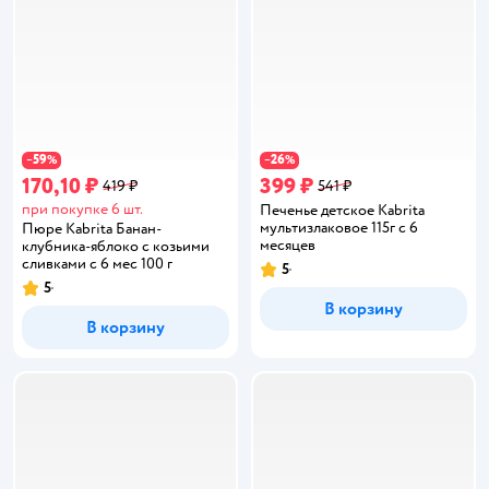
59
26
−
%
−
%
170,10 ₽
399 ₽
419 ₽
541 ₽
при покупке 6 шт.
Печенье детское Kabrita
мультизлаковое 115г с 6
Пюре Kabrita Банан-
месяцев
клубника-яблоко с козьими
сливками с 6 мес 100 г
5
Рейтинг:
5
Рейтинг:
В корзину
В корзину