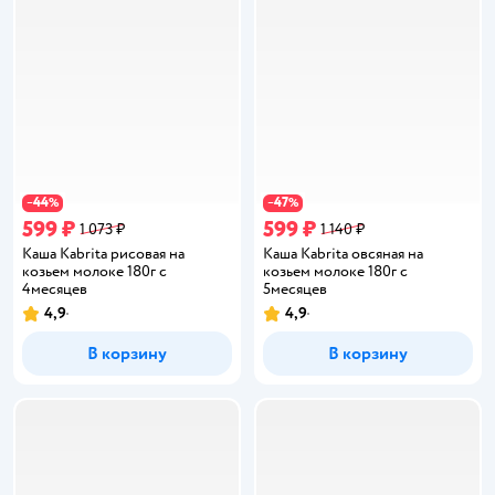
44
47
−
%
−
%
599 ₽
599 ₽
1 073 ₽
1 140 ₽
Каша Kabrita рисовая на
Каша Kabrita овсяная на
козьем молоке 180г с
козьем молоке 180г с
4месяцев
5месяцев
4,9
4,9
Рейтинг:
Рейтинг:
В корзину
В корзину