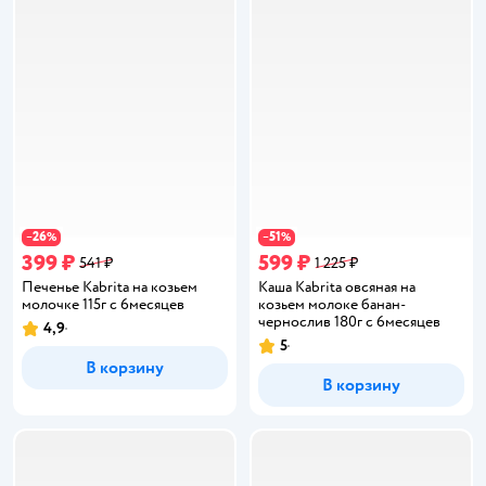
26
51
−
%
−
%
399 ₽
599 ₽
541 ₽
1 225 ₽
Печенье Kabrita на козьем
Каша Kabrita овсяная на
молочке 115г с 6месяцев
козьем молоке банан-
чернослив 180г с 6месяцев
4,9
Рейтинг:
5
Рейтинг:
В корзину
В корзину