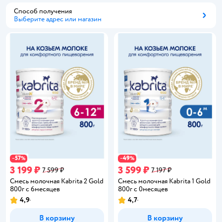
Способ получения
Выберите адрес или магазин
Способ получения
57
49
−
%
−
%
3 199 ₽
3 599 ₽
7 599 ₽
7 197 ₽
Смесь молочная Kabrita 2 Gold
Смесь молочная Kabrita 1 Gold
800г с 6месяцев
800г c 0месяцев
4,9
4,7
Рейтинг:
Рейтинг:
В корзину
В корзину