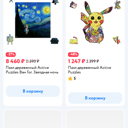
27
48
−
%
−
%
8 460 ₽
1 247 ₽
11 590 ₽
2 399 ₽
Пазл деревянный Active
Пазл деревянный Active
Puzzles Ван Гог. Звездная ночь
Puzzles
5
Рейтинг:
В корзину
В корзину