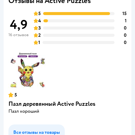
Отзывы на Active Puzzles
5
15
4,9
4
1
3
0
16 отзывов
2
0
1
0
5
Пазл деревянный Active Puzzles
Пазл хороший
Все отзывы на товары