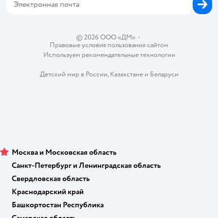
Одежда для собак
Вакансии
Блог
Карта сайта
Ветаптека
Контакты
Магазины сети
© 2026 ООО «ДМ»
•
Правовые условия пользования сайтом
Используем рекомендательные технологии
Детский мир в России
,
Казахстане
и
Беларуси
Москва и Московская область
Санкт-Петербург и Ленинградская область
Свердловская область
Краснодарский край
Башкортостан Республика