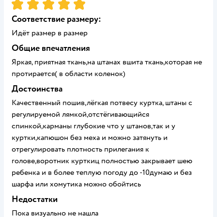
Рейтинг:
5
Соответствие размеру:
Идёт размер в размер
Общие впечатления
Яркая, приятная ткань,на штанах вшита ткань,которая не
протирается( в области коленок)
Достоинства
Качественный пошив,лёгкая потвесу куртка, штаны с
регулируемой лямкой,отстёгивающийся
спинкой,карманы глубокие что у штанов,так и у
куртки,капюшон без меха и можно затянуть и
отрегулировать плотность прилегания к
голове,воротник курткиц полностью закрывает шею
ребенка и в более теплую погоду до -10думаю и без
шарфа или хомутика можно обойтись
Недостатки
Пока визуально не нашла