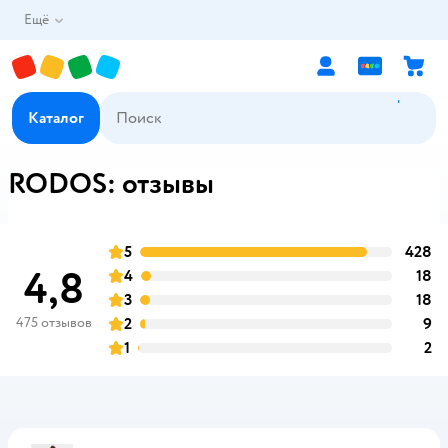
Ещё
Каталог
RODOS: отзывы
5
428
о
оценка
4,8
4
18
о
оценка
3
18
о
оценка
475 отзывов
2
9
о
оценка
1
2
о
оценка