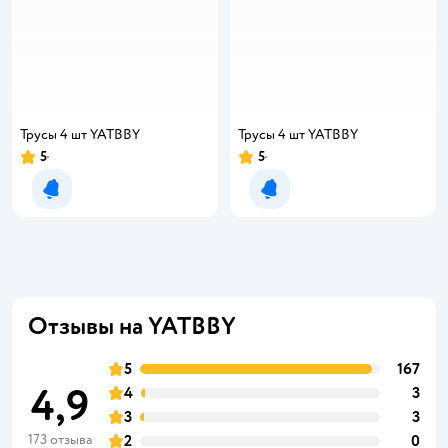
Трусы 4 шт YATBBY
Трусы 4 шт YATBBY
5
5
Рейтинг:
Рейтинг:
Уведомить о появлении
Уведомить о появлении
Отзывы на YATBBY
5
167
4,9
4
3
3
3
173 отзыва
2
0