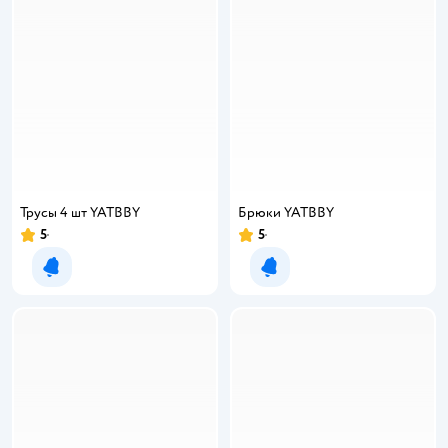
Трусы 4 шт YATBBY
Брюки YATBBY
5
5
Рейтинг:
Рейтинг:
Уведомить о появлении
Уведомить о появлении