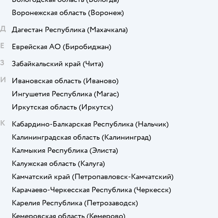
Воронежская область
(Воронеж)
Д
Дагестан Республика
(Махачкала)
Е
Еврейская АО
(Биробиджан)
З
Забайкальский край
(Чита)
И
Ивановская область
(Иваново)
Ингушетия Республика
(Магас)
Иркутская область
(Иркутск)
К
Кабардино-Балкарская Республика
(Нальчик)
Калининградская область
(Калининград)
Калмыкия Республика
(Элиста)
Калужская область
(Калуга)
Камчатский край
(Петропавловск-Камчатский)
Карачаево-Черкесская Республика
(Черкесск)
Карелия Республика
(Петрозаводск)
Кемеровская область
(Кемерово)