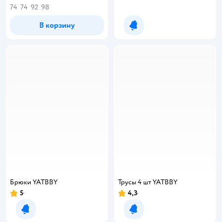
74
74
92
98
В корзину
Уведомить о появлении
Брюки YATBBY
Трусы 4 шт YATBBY
5
4,3
Рейтинг:
Рейтинг:
Уведомить о появлении
Уведомить о появлении