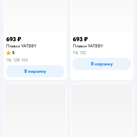
693 ₽
693 ₽
Плавки YATBBY
Плавки YATBBY
5
116
152
Рейтинг:
116
128
140
В корзину
В корзину