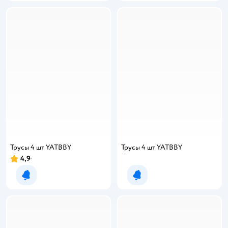
Трусы 4 шт YATBBY
Трусы 4 шт YATBBY
4,9
Рейтинг:
Уведомить о появлении
Уведомить о появлении