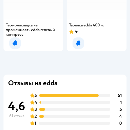
Термонакладка на
Тарелка edda 400 мл
промежность edda гелевый
4
Рейтинг:
компресс
Уведомить о появлении
Уведомить о появлении
Отзывы на edda
5
51
4,6
4
1
3
5
61 отзыв
2
4
1
0