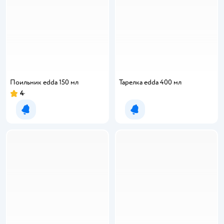
Поильник edda 150 мл
Тарелка edda 400 мл
4
Рейтинг:
Уведомить о появлении
Уведомить о появлении