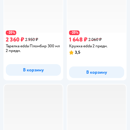
20
20
−
%
−
%
2 360 ₽
1 648 ₽
2 950 ₽
2 060 ₽
Тарелка edda Пломбир 300 мл
Кружка edda 2 предм.
2 предм.
3,5
Рейтинг:
В корзину
В корзину