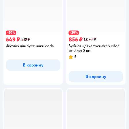
20
20
−
%
−
%
649 ₽
856 ₽
812 ₽
1 070 ₽
Футляр для пустышки edda
Зубная щетка тренажер edda
от 0 лет 2 шт.
5
Рейтинг:
В корзину
В корзину