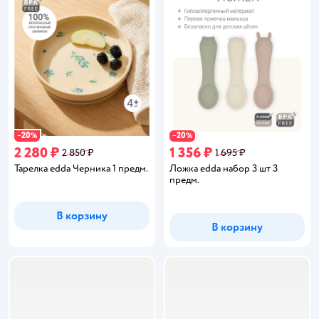
20
20
−
%
−
%
2 280 ₽
1 356 ₽
2 850 ₽
1 695 ₽
Тарелка edda Черника 1 предм.
Ложка edda набор 3 шт 3
предм.
В корзину
В корзину