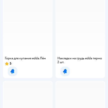
Горка для купания edda Лён
Накладки на грудь edda термо
2 шт.
5
Рейтинг:
Уведомить о появлении
Уведомить о появлении