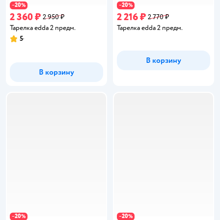
20
20
−
%
−
%
2 360 ₽
2 216 ₽
2 950 ₽
2 770 ₽
Тарелка edda 2 предм.
Тарелка edda 2 предм.
5
Рейтинг:
В корзину
В корзину
20
20
−
%
−
%