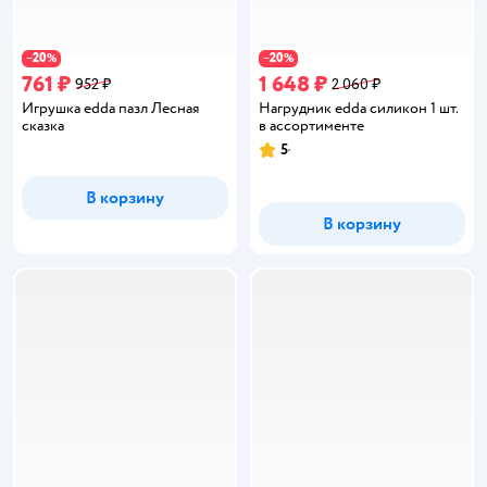
20
20
−
%
−
%
761 ₽
1 648 ₽
952 ₽
2 060 ₽
Игрушка edda пазл Лесная
Нагрудник edda силикон 1 шт.
сказка
в ассортименте
5
Рейтинг:
В корзину
В корзину