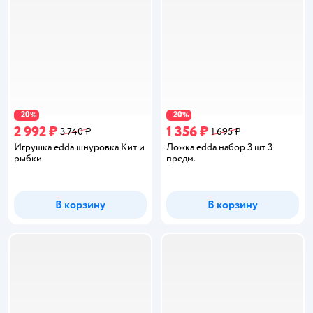
20
20
−
%
−
%
2 992 ₽
1 356 ₽
3 740 ₽
1 695 ₽
Игрушка edda шнуровка Кит и
Ложка edda набор 3 шт 3
рыбки
предм.
В корзину
В корзину