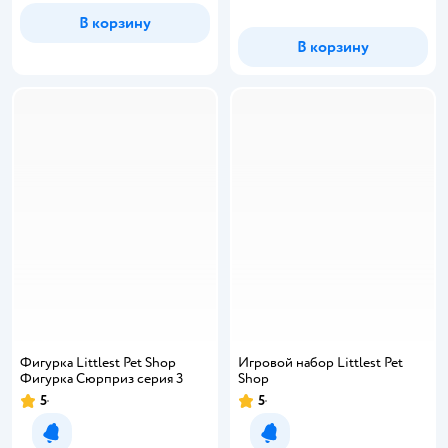
В корзину
В корзину
Фигурка Littlest Pet Shop
Игровой набор Littlest Pet
Фигурка Сюрприз серия 3
Shop
5
5
Рейтинг:
Рейтинг:
Уведомить о появлении
Уведомить о появлении