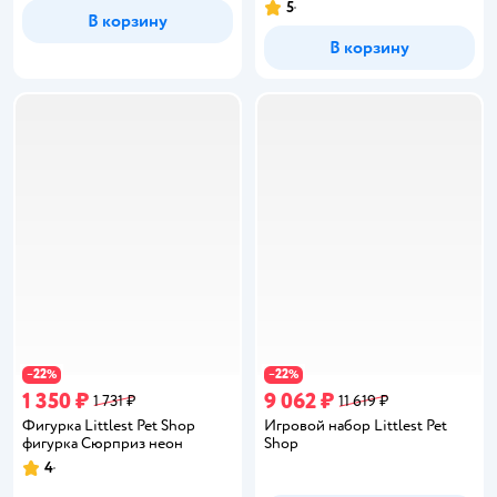
5
Рейтинг:
В корзину
В корзину
22
22
−
%
−
%
1 350 ₽
9 062 ₽
1 731 ₽
11 619 ₽
Фигурка Littlest Pet Shop
Игровой набор Littlest Pet
фигурка Сюрприз неон
Shop
4
Рейтинг: