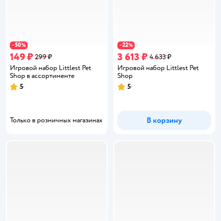
50
22
−
%
−
%
149 ₽
3 613 ₽
299 ₽
4 633 ₽
Игровой набор Littlest Pet
Игровой набор Littlest Pet
Shop в ассортименте
Shop
5
5
Рейтинг:
Рейтинг:
В корзину
Только в розничных магазинах