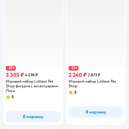
22
22
−
%
−
%
3 305 ₽
2 240 ₽
4 238 ₽
2 873 ₽
Игровой набор Littlest Pet
Игровой набор Littlest Pet
Shop фигурка с аксессуарами
Shop
Лиса
5
Рейтинг:
5
Рейтинг:
В корзину
В корзину