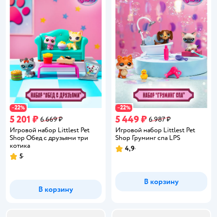
22
22
−
%
−
%
5 201 ₽
5 449 ₽
6 669 ₽
6 987 ₽
Игровой набор Littlest Pet
Игровой набор Littlest Pet
Shop Обед с друзьями три
Shop Груминг спа LPS
котика
4,9
Рейтинг:
5
Рейтинг:
В корзину
В корзину