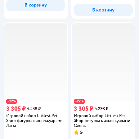
В корзину
В корзину
22
22
−
%
−
%
3 305 ₽
3 305 ₽
4 238 ₽
4 238 ₽
Игровой набор Littlest Pet
Игровой набор Littlest Pet
Shop фигурка с аксессуарами
Shop фигурка с аксессуарами
Лама
Олень
5
Рейтинг: