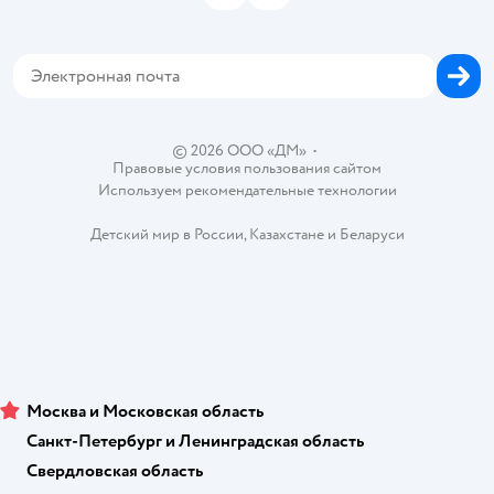
Политика использования файлов cookie
Товары для собак
Аренда торговых помещений
Оплата Мокка
Сертификат АКИТ
Корм для собак
Горячая линия безопасности
Карта возврата
Обратная связь
Одежда для собак
Вакансии
Блог
Карта сайта
Ветаптека
Контакты
Магазины сети
© 2026 ООО «ДМ»
•
Правовые условия пользования сайтом
Используем рекомендательные технологии
Детский мир в России
,
Казахстане
и
Беларуси
Москва и Московская область
Санкт-Петербург и Ленинградская область
Свердловская область