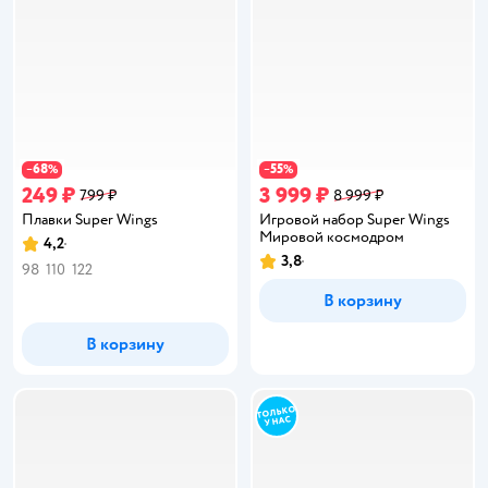
68
55
−
%
−
%
249 ₽
3 999 ₽
799 ₽
8 999 ₽
Плавки Super Wings
Игровой набор Super Wings
Мировой космодром
4,2
Рейтинг:
3,8
Рейтинг:
98
110
122
В корзину
В корзину