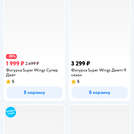
20
−
%
1 999 ₽
3 299 ₽
2 499 ₽
Фигурка Super Wings Супер
Фигурка Super Wings Джетт 9
Джет
сезон
5
5
Рейтинг:
Рейтинг:
В корзину
В корзину