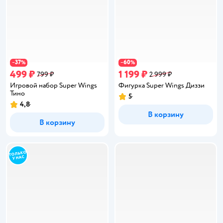
37
60
−
%
−
%
499 ₽
1 199 ₽
799 ₽
2 999 ₽
Игровой набор Super Wings
Фигурка Super Wings Диззи
Тино
5
Рейтинг:
4,8
Рейтинг:
В корзину
В корзину