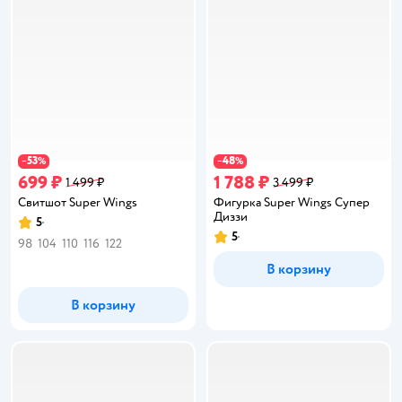
53
48
−
%
−
%
699 ₽
1 788 ₽
1 499 ₽
3 499 ₽
Свитшот Super Wings
Фигурка Super Wings Супер
Диззи
5
Рейтинг:
5
Рейтинг:
98
104
110
116
122
В корзину
В корзину