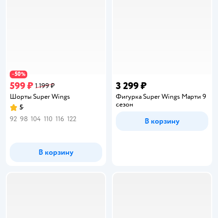
50
−
%
599 ₽
3 299 ₽
1 199 ₽
Шорты Super Wings
Фигурка Super Wings Марти 9
сезон
5
Рейтинг:
92
98
104
110
116
122
В корзину
В корзину