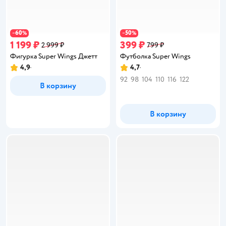
60
50
−
%
−
%
1 199 ₽
399 ₽
2 999 ₽
799 ₽
Фигурка Super Wings Джетт
Футболка Super Wings
4,9
4,7
Рейтинг:
Рейтинг:
92
98
104
110
116
122
В корзину
В корзину