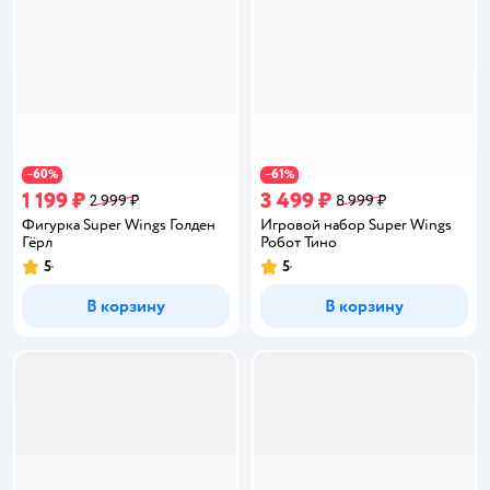
60
61
−
%
−
%
1 199 ₽
3 499 ₽
2 999 ₽
8 999 ₽
Фигурка Super Wings Голден
Игровой набор Super Wings
Гёрл
Робот Тино
5
5
Рейтинг:
Рейтинг:
В корзину
В корзину