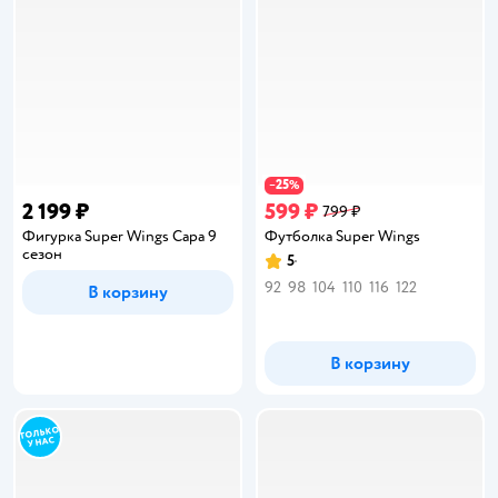
25
−
%
2 199 ₽
599 ₽
799 ₽
Фигурка Super Wings Сара 9
Футболка Super Wings
сезон
5
Рейтинг:
92
98
104
110
116
122
В корзину
В корзину