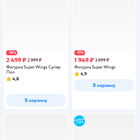
16
51
−
%
−
%
2 499 ₽
1 949 ₽
2 999 ₽
3 999 ₽
Фигурка Super Wings Супер
Фигурка Super Wings
Пол
4,9
Рейтинг:
4,8
Рейтинг:
В корзину
В корзину