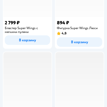
2 799 ₽
894 ₽
Бластер Super Wings с
Фигурка Super Wings Люси
мягкими пулями
4,8
Рейтинг:
В корзину
В корзину