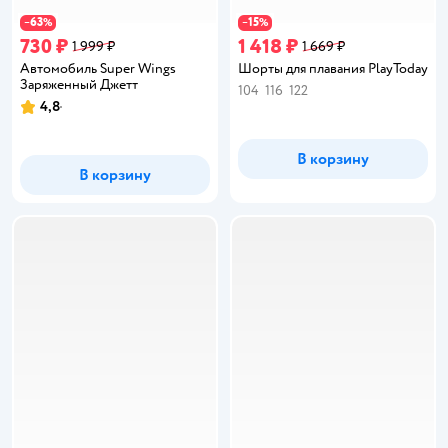
63
15
−
%
−
%
730 ₽
1 418 ₽
1 999 ₽
1 669 ₽
Автомобиль Super Wings
Шорты для плавания PlayToday
Заряженный Джетт
104
116
122
4,8
Рейтинг:
В корзину
В корзину