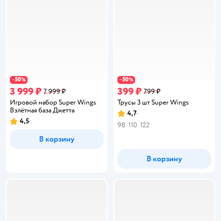
50
50
−
%
−
%
3 999 ₽
399 ₽
7 999 ₽
799 ₽
Игровой набор Super Wings
Трусы 3 шт Super Wings
Взлётная база Джетта
4,7
Рейтинг:
4,5
Рейтинг:
98
110
122
В корзину
В корзину