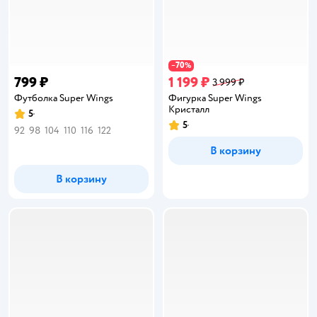
70
−
%
799 ₽
1 199 ₽
3 999 ₽
Футболка Super Wings
Фигурка Super Wings
Кристалл
5
Рейтинг:
5
Рейтинг:
92
98
104
110
116
122
В корзину
В корзину