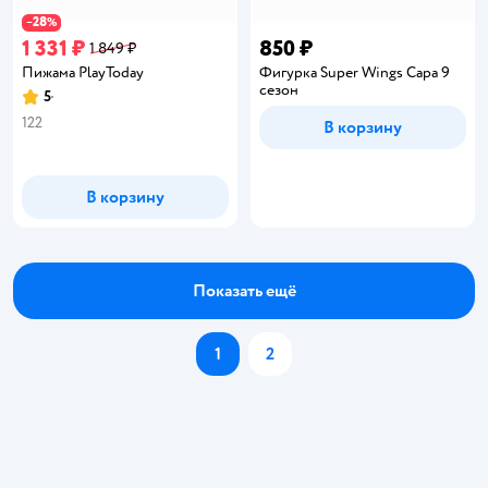
28
−
%
1 331 ₽
850 ₽
1 849 ₽
Пижама PlayToday
Фигурка Super Wings Сара 9
сезон
5
Рейтинг:
122
В корзину
В корзину
Показать ещё
1
2