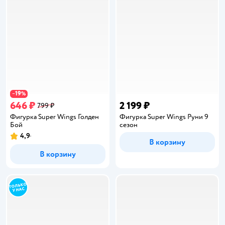
19
−
%
646 ₽
2 199 ₽
799 ₽
Фигурка Super Wings Голден
Фигурка Super Wings Руни 9
Бой
сезон
4,9
Рейтинг:
В корзину
В корзину