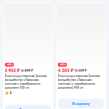
60
60
−
%
−
%
5 955 ₽
4 203 ₽
14 888 ₽
10 508 ₽
Ёлка искусственная Зимнее
Ёлка искусственная Зимнее
волшебство «Таёжная»
волшебство «Таёжная»
элитная с серебряными
элитная ( с серебряными
шишками 120 см
шишками) 100 см
3
Рейтинг:
В корзину