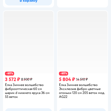
В корзину
60
60
−
%
−
%
3 572 ₽
5 804 ₽
8 930 ₽
14 510 ₽
Ёлка Зимнее волшебство
Ёлка Зимнее волшебство
фиброоптическая 60 см
Эксклюзив фибро цветные
шарик d нижнего яруса 36 см
огоньки 120 см 205 веток мод.
55 веток
AG22