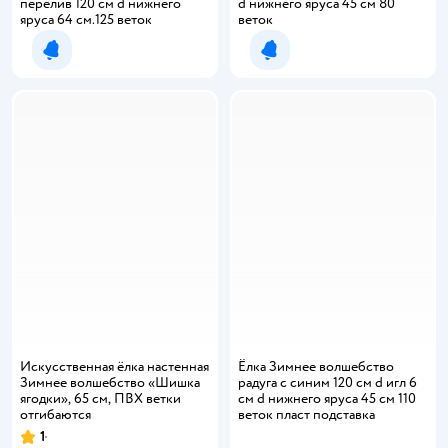
перелив 120 см d нижнего
d нижнего яруса 45 см 80
яруса 64 см.125 веток
веток
Уведомить о появлении
Уведомить о появлении
Искусственная ёлка настенная
Ёлка Зимнее волшебство
Зимнее волшебство «Шишка
радуга с синим 120 см d игл 6
ягодки», 65 см, ПВХ ветки
см d нижнего яруса 45 см 110
отгибаются
веток пласт подставка
1
Рейтинг: