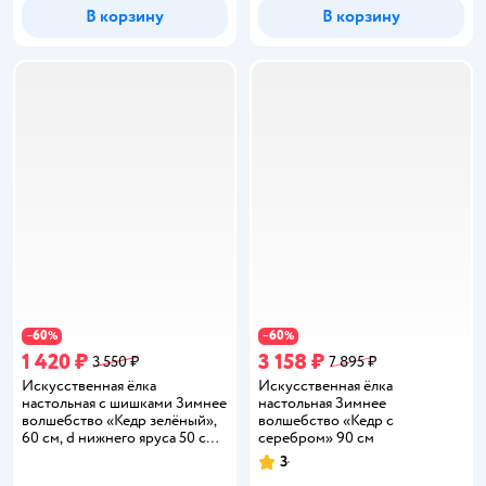
В корзину
В корзину
60
60
−
%
−
%
1 420 ₽
3 158 ₽
3 550 ₽
7 895 ₽
Искусственная ёлка
Искусственная ёлка
настольная с шишками Зимнее
настольная Зимнее
волшебство «Кедр зелёный»,
волшебство «Кедр с
60 см, d нижнего яруса 50 см,
серебром» 90 см
d игл 10 см, 35 веток
3
Рейтинг:
отгибаются