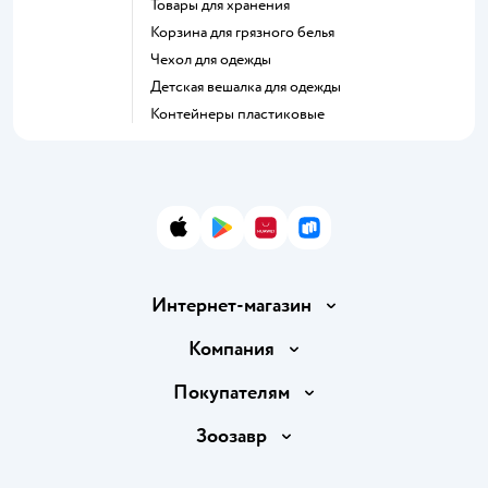
Товары для хранения
Корзина для грязного белья
Чехол для одежды
Детская вешалка для одежды
Контейнеры пластиковые
App Store
Google Play
AppGallery
RuStore
Интернет-магазин
Доставка и оплата
Компания
Продавать в Детском мире
О компании
Покупателям
Обмен и возврат товара
Раскрытие информации
Бонусные карты
Зоозавр
Правила продажи
Инвесторам
Электронные подарочные карты
Промокоды
Товары для кошек
Пресс-центр