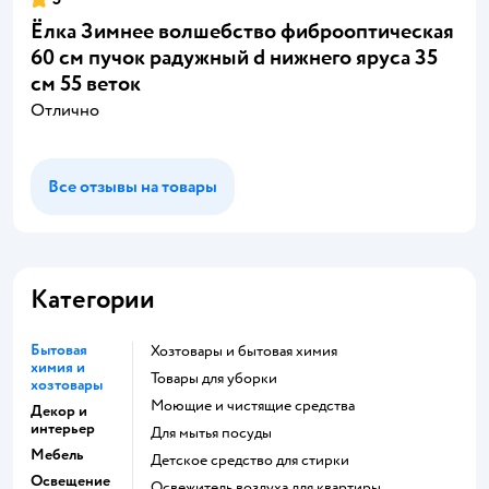
Ёлка Зимнее волшебство фиброоптическая
60 см пучок радужный d нижнего яруса 35
см 55 веток
Отлично
Все отзывы на товары
Категории
Бытовая
Хозтовары и бытовая химия
химия и
Товары для уборки
хозтовары
моющие и чистящие средства
Декор и
интерьер
для мытья посуды
Мебель
детское средство для стирки
Освещение
освежитель воздуха для квартиры