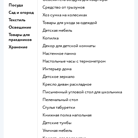
Посуда
средство от грызунов
Сад и огород
хоз сумка на колесиках
Текстиль
Товары для ухода за одеждой
Освещение
Детская мебель
Товары для
Копилка
праздников
Декор для детской комнаты
Хранение
Настенное панно
Настольные часы с термометром
Интерьер дома
Детское зеркало
Кресло диван раскладное
Письменный угловой стол для школьника
Пеленальный стол
Стулья табуретки
Книжная полка напольная
Детские тумбы
Уличная мебель