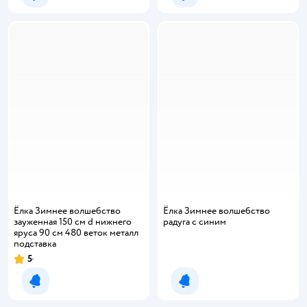
Ёлка Зимнее волшебство
Ёлка Зимнее волшебство
зауженная 150 см d нижнего
радуга с синим
яруса 90 см 480 веток металл
подставка
5
Рейтинг:
Уведомить о появлении
Уведомить о появлении