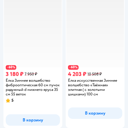
60
60
−
%
−
%
3 180 ₽
4 203 ₽
7 950 ₽
10 508 ₽
Ёлка Зимнее волшебство
Ёлка искусственная Зимнее
фиброоптическая 60 см пучок
волшебство «Таёжная»
радужный d нижнего яруса 35
элитная ( с золотыми
см 55 веток
шишками) 100 см
5
Рейтинг:
В корзину
В корзину