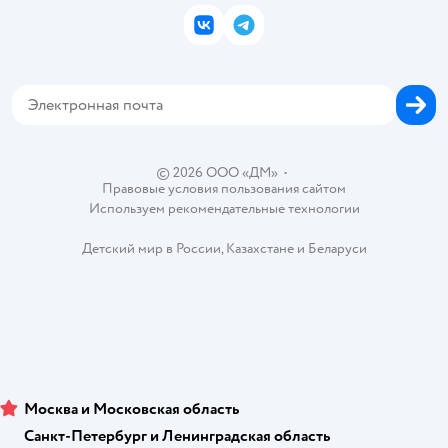
Подарочные карты
Политика конфиденциальности
Корм для кошек
Закупки
ВКонтакте
Telegram
Проверка баланса подарочной карты
Политика использования файлов cookie
Товары для собак
Аренда торговых помещений
Оплата Мокка
Сертификат АКИТ
Корм для собак
Горячая линия безопасности
Карта возврата
Обратная связь
Одежда для собак
Вакансии
Блог
Карта сайта
Ветаптека
Контакты
Магазины сети
© 2026 ООО «ДМ»
•
Правовые условия пользования сайтом
Используем рекомендательные технологии
Детский мир в России
,
Казахстане
и
Беларуси
Москва и Московская область
Санкт-Петербург и Ленинградская область