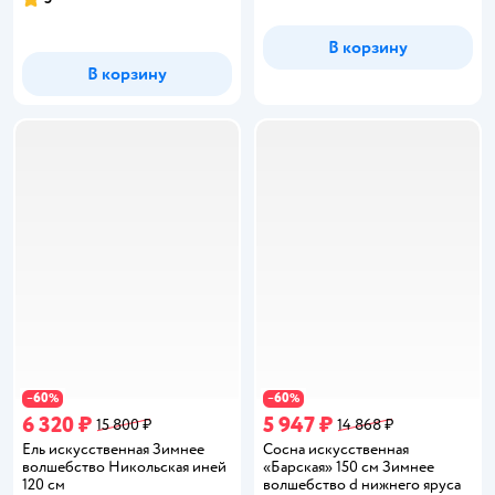
Рейтинг:
В корзину
В корзину
60
60
−
%
−
%
6 320 ₽
5 947 ₽
15 800 ₽
14 868 ₽
Ель искусственная Зимнее
Сосна искусственная
волшебство Никольская иней
«Барская» 150 см Зимнее
120 см
волшебство d нижнего яруса