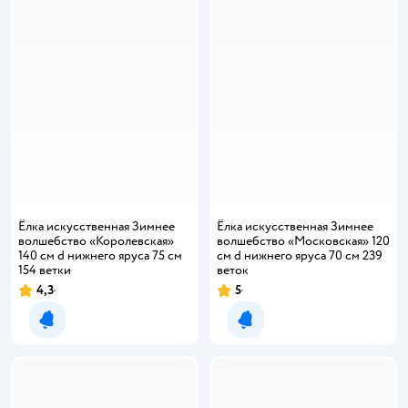
Ёлка искусственная Зимнее
Ёлка искусственная Зимнее
волшебство «Королевская»
волшебство «Московская» 120
140 см d нижнего яруса 75 см
см d нижнего яруса 70 см 239
154 ветки
веток
4,3
5
Рейтинг:
Рейтинг:
Уведомить о появлении
Уведомить о появлении