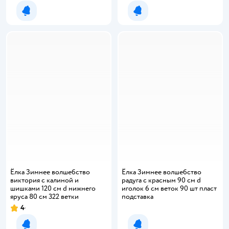
Уведомить о появлении
Уведомить о появлении
Ёлка Зимнее волшебство
Ёлка Зимнее волшебство
виктория с калиной и
радуга с красным 90 см d
шишками 120 см d нижнего
иголок 6 см веток 90 шт пласт
яруса 80 см 322 ветки
подставка
4
Рейтинг:
Уведомить о появлении
Уведомить о появлении