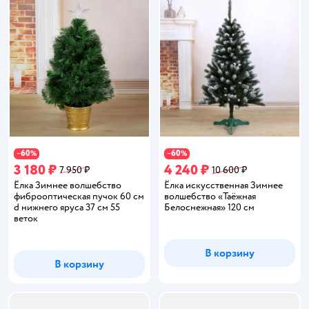
60
60
−
%
−
%
3 180 ₽
4 240 ₽
7 950 ₽
10 600 ₽
Ёлка Зимнее волшебство
Ёлка искусственная Зимнее
фиброоптическая пучок 60 см
волшебство «Таёжная
d нижнего яруса 37 см 55
Белоснежная» 120 см
веток
В корзину
В корзину