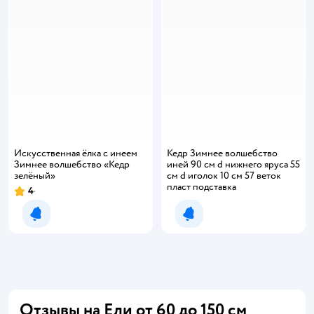
Искусственная ёлка с инеем
Кедр Зимнее волшебство
Зимнее волшебство «Кедр
иней 90 см d нижнего яруса 55
зелёный»
см d иголок 10 см 57 веток
пласт подставка
4
Рейтинг:
Уведомить о появлении
Уведомить о появлении
Отзывы на Ели от 60 до 150 см