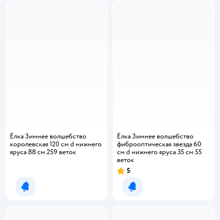
Ёлка Зимнее волшебство
Ёлка Зимнее волшебство
королевская 120 см d нижнего
фиброоптическая звезда 60
яруса 88 см 259 веток
см d нижнего яруса 35 см 55
веток
5
Рейтинг:
Уведомить о появлении
Уведомить о появлении