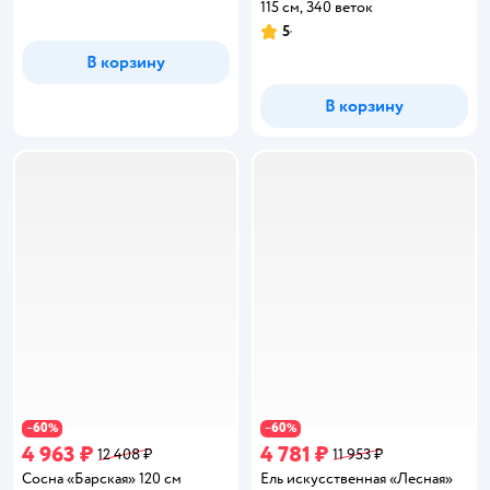
115 см, 340 веток
5
Рейтинг:
В корзину
В корзину
60
60
−
%
−
%
4 963 ₽
4 781 ₽
12 408 ₽
11 953 ₽
Сосна «Барская» 120 см
Ель искусственная «Лесная»