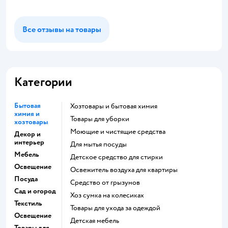
Все отзывы на товары
Категории
Бытовая
Хозтовары и бытовая химия
химия и
Товары для уборки
хозтовары
моющие и чистящие средства
Декор и
интерьер
для мытья посуды
Мебель
детское средство для стирки
Освещение
освежитель воздуха для квартиры
Посуда
средство от грызунов
Сад и огород
хоз сумка на колесиках
Текстиль
Товары для ухода за одеждой
Освещение
Детская мебель
Товары для