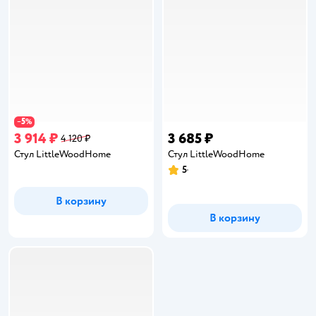
5
−
%
3 914 ₽
3 685 ₽
4 120 ₽
Стул LittleWoodHome
Стул LittleWoodHome
5
Рейтинг:
В корзину
В корзину