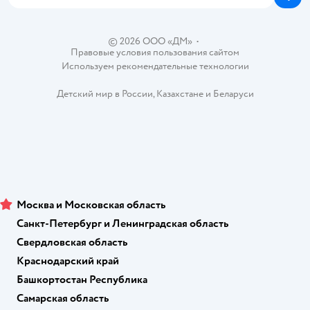
Блог
Карта сайта
Ветаптека
Контакты
Магазины сети
© 2026 ООО «ДМ»
•
Правовые условия пользования сайтом
Используем рекомендательные технологии
Детский мир в России
,
Казахстане
и
Беларуси
Москва и Московская область
Санкт-Петербург и Ленинградская область
Свердловская область
Краснодарский край
Башкортостан Республика
Самарская область