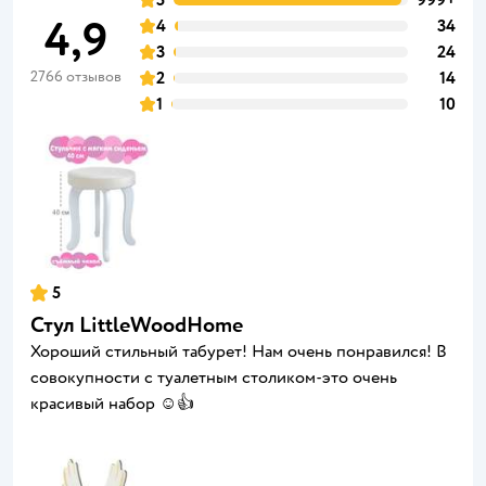
4,9
4
34
3
24
2766 отзывов
2
14
1
10
5
Стул LittleWoodHome
Хороший стильный табурет! Нам очень понравился! В
совокупности с туалетным столиком-это очень
красивый набор ☺️👍