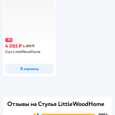
5
−
%
4 085 ₽
4 300 ₽
Стул LittleWoodHome
В корзину
Отзывы на Стулья LittleWoodHome
5
999+