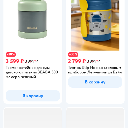
10
30
−
%
−
%
3 599 ₽
2 799 ₽
3 999 ₽
3 999 ₽
Термоконтейнер для еды
Термос Skip Hop со столовым
детского питания BEABA 300
прибором Летучая мышь Бэйл
мл серо-зеленый
В корзину
В корзину