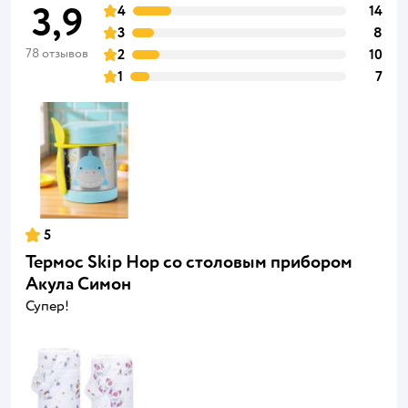
3,9
4
14
3
8
78 отзывов
2
10
1
7
5
Термос Skip Hop со столовым прибором
Акула Симон
Супер!