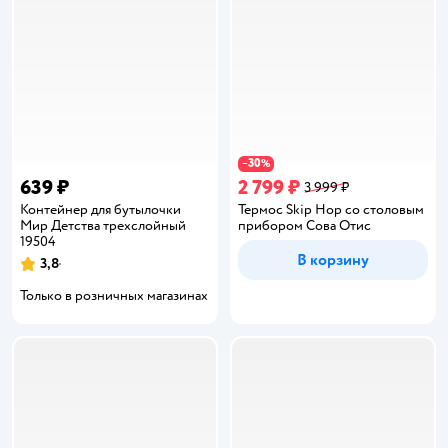
30
−
%
639 ₽
2 799 ₽
3 999 ₽
Контейнер для бутылочки
Термос Skip Hop со столовым
Мир Детства трехслойный
прибором Сова Отис
19504
В корзину
3,8
Рейтинг:
Только в розничных магазинах