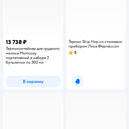
13 738 ₽
Термос Skip Hop со столовым
прибором Лиса Фергюссон
Термоконтейнер для грудного
5
молока Momcozy
Рейтинг:
портативный в наборе 2
бутылочки по 300 мл
В корзину
Уведомить о появлении