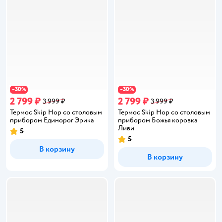
30
30
−
%
−
%
2 799 ₽
2 799 ₽
3 999 ₽
3 999 ₽
Термос Skip Hop со столовым
Термос Skip Hop со столовым
прибором Единорог Эрика
прибором Божья коровка
Ливи
5
Рейтинг:
5
Рейтинг:
В корзину
В корзину