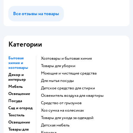
Все отзывы на товары
Категории
Бытовая
Хозтовары и бытовая химия
химия и
Товары для уборки
хозтовары
моющие и чистящие средства
Декор и
интерьер
для мытья посуды
Мебель
детское средство для стирки
Освещение
освежитель воздуха для квартиры
Посуда
средство от грызунов
Сад и огород
хоз сумка на колесиках
Текстиль
Товары для ухода за одеждой
Освещение
Детская мебель
Товары для
Копилка