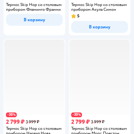
Термос Skip Hop со столовым
Термос Skip Hop со столовым
прибором Фламинго Франни
прибором Акула Симон
5
Рейтинг:
В корзину
В корзину
30
30
−
%
−
%
2 799 ₽
2 799 ₽
3 999 ₽
3 999 ₽
Термос Skip Hop со столовым
Термос Skip Hop со столовым
прибором Нарвал Нова
прибором Мопс Престон