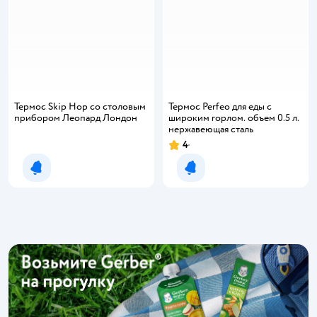
Термос Skip Hop со столовым
Термос Perfeo для еды с
прибором Леопард Лондон
широким горлом. объем 0.5 л.
нержавеющая сталь
4
Рейтинг:
Уведомить о появлении
Уведомить о появлении