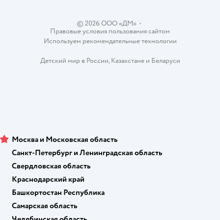
Ветаптека
Контакты
Магазины сети
© 2026 ООО «ДМ»
•
Правовые условия пользования сайтом
Используем рекомендательные технологии
Детский мир в России
,
Казахстане
и
Беларуси
Москва и Московская область
Санкт-Петербург и Ленинградская область
Свердловская область
Краснодарский край
Башкортостан Республика
Самарская область
Челябинская область