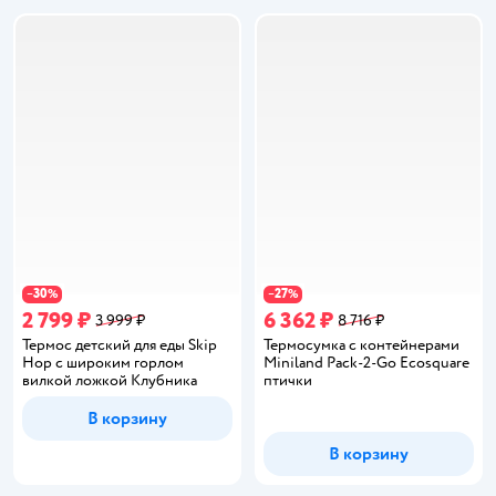
30
27
−
%
−
%
2 799 ₽
6 362 ₽
3 999 ₽
8 716 ₽
Термос детский для еды Skip
Термосумка с контейнерами
Hop с широким горлом
Miniland Pack-2-Go Ecosquare
вилкой ложкой Клубника
птички
В корзину
В корзину