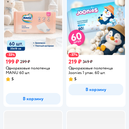
33
37
−
%
−
%
199 ₽
219 ₽
299 ₽
349 ₽
Одноразовые полотенца
Одноразовые полотенца
MANU 60 шт.
Joonies 1 упак. 60 шт.
5
5
Рейтинг:
Рейтинг:
В корзину
В корзину