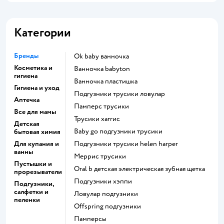
Категории
Бренды
ok baby ванночка
Косметика и
ванночка babyton
гигиена
ванночка пластишка
Гигиена и уход
подгузники трусики ловулар
Аптечка
памперс трусики
Все для мамы
трусики хаггис
Детская
baby go подгузники трусики
бытовая химия
Для купания и
подгузники трусики helen harper
ванны
меррис трусики
Пустышки и
oral b детская электрическая зубная щетка
прорезыватели
подгузники хэппи
Подгузники,
салфетки и
ловулар подгузники
пеленки
offspring подгузники
памперсы