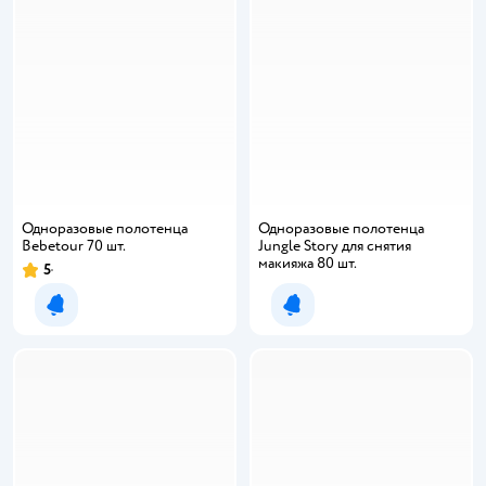
Одноразовые полотенца
Одноразовые полотенца
Bebetour 70 шт.
Jungle Story для снятия
макияжа 80 шт.
5
Рейтинг:
Уведомить о появлении
Уведомить о появлении