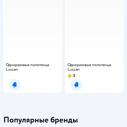
Одноразовые полотенца
Одноразовые полотенца
Luscan
Luscan
5
Рейтинг:
Уведомить о появлении
Уведомить о появлении
Популярные бренды