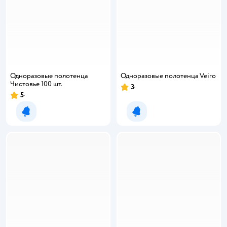
Одноразовые полотенца
Одноразовые полотенца Veiro
Чистовье 100 шт.
3
Рейтинг:
5
Рейтинг:
Уведомить о появлении
Уведомить о появлении