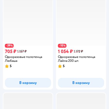
39
10
−
%
−
%
705 ₽
1 054 ₽
1 157 ₽
1 172 ₽
Одноразовые полотенца
Одноразовые полотенца
Любаша
Лайма 200 шт.
5
5
Рейтинг:
Рейтинг:
В корзину
В корзину