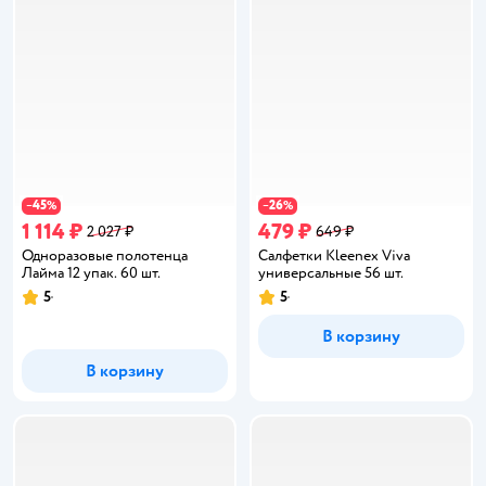
45
26
−
%
−
%
1 114 ₽
479 ₽
2 027 ₽
649 ₽
Одноразовые полотенца
Салфетки Kleenex Viva
Лайма 12 упак. 60 шт.
универсальные 56 шт.
5
5
Рейтинг:
Рейтинг:
В корзину
В корзину