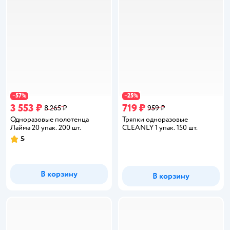
57
25
−
%
−
%
3 553 ₽
719 ₽
8 265 ₽
959 ₽
Одноразовые полотенца
Тряпки одноразовые
Лайма 20 упак. 200 шт.
CLEANLY 1 упак. 150 шт.
5
Рейтинг:
В корзину
В корзину