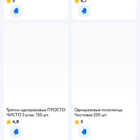
5
4,7
Рейтинг:
Рейтинг:
Уведомить о появлении
Уведомить о появлении
Тряпки одноразовые ПРОСТО
Одноразовые полотенца
ЧИСТО 3 упак. 150 шт.
Чистовье 200 шт.
4,8
5
Рейтинг:
Рейтинг:
Уведомить о появлении
Уведомить о появлении