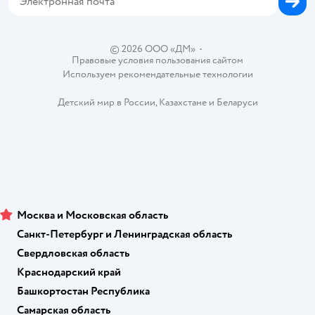
Вакансии
Блог
Карта сайта
Ветаптека
Контакты
Магазины сети
© 2026 ООО «ДМ»
•
Правовые условия пользования сайтом
Используем рекомендательные технологии
Детский мир в России
,
Казахстане
и
Беларуси
Москва и Московская область
Санкт-Петербург и Ленинградская область
Свердловская область
Краснодарский край
Башкортостан Республика
Самарская область