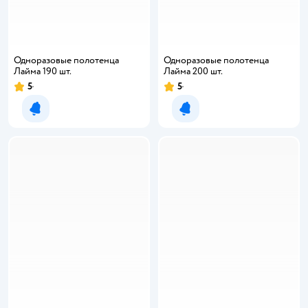
Одноразовые полотенца
Одноразовые полотенца
Лайма 190 шт.
Лайма 200 шт.
5
5
Рейтинг:
Рейтинг:
Уведомить о появлении
Уведомить о появлении