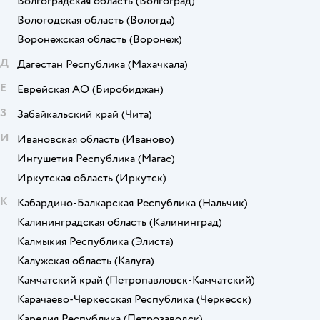
Волгоградская область
(Волгоград)
Вологодская область
(Вологда)
Воронежская область
(Воронеж)
Д
Дагестан Республика
(Махачкала)
Е
Еврейская АО
(Биробиджан)
З
Забайкальский край
(Чита)
И
Ивановская область
(Иваново)
Ингушетия Республика
(Магас)
Иркутская область
(Иркутск)
К
Кабардино-Балкарская Республика
(Нальчик)
Калининградская область
(Калининград)
Калмыкия Республика
(Элиста)
Калужская область
(Калуга)
Камчатский край
(Петропавловск-Камчатский)
Карачаево-Черкесская Республика
(Черкесск)
Карелия Республика
(Петрозаводск)