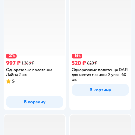
27
16
−
%
−
%
997 ₽
520 ₽
1 366 ₽
620 ₽
Одноразовые полотенца
Одноразовые полотенца DAFI
Лайма 2 шт.
для снятия макияжа 2 упак. 60
шт.
5
Рейтинг:
В корзину
В корзину