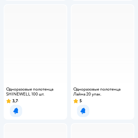
Одноразовые полотенца
Одноразовые полотенца
SHINEWELL 100 шт.
Лайма 20 упак.
3,7
5
Рейтинг:
Рейтинг:
Уведомить о появлении
Уведомить о появлении