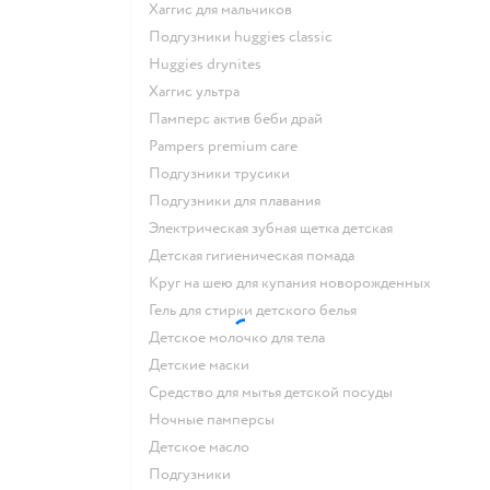
хаггис для мальчиков
подгузники huggies classic
huggies drynites
хаггис ультра
памперс актив беби драй
pampers premium care
подгузники трусики
подгузники для плавания
электрическая зубная щетка детская
детская гигиеническая помада
круг на шею для купания новорожденных
гель для стирки детского белья
детское молочко для тела
детские маски
средство для мытья детской посуды
ночные памперсы
детское масло
подгузники