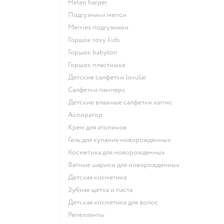
helen harper
подгузники мепси
merries подгузники
горшок roxy kids
горшок babyton
горшок пластишка
детские салфетки lovular
салфетки памперс
детские влажные салфетки хаггис
аспиратор
крем для атопиков
гель для купания новорожденных
косметика для новорожденных
ватные шарики для новорожденных
детская косметика
зубная щетка и паста
детская косметика для волос
репелленты