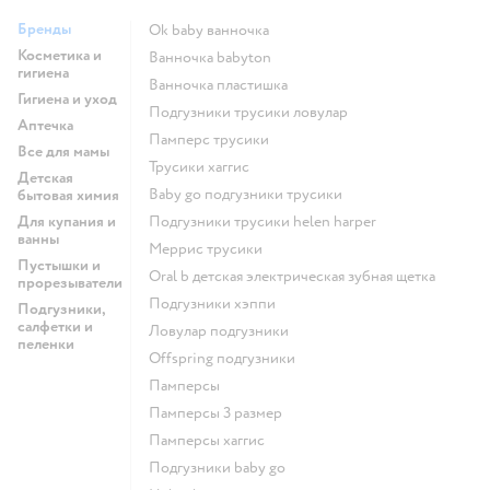
Бренды
ok baby ванночка
Косметика и
ванночка babyton
гигиена
ванночка пластишка
Гигиена и уход
подгузники трусики ловулар
Аптечка
памперс трусики
Все для мамы
трусики хаггис
Детская
baby go подгузники трусики
бытовая химия
Для купания и
подгузники трусики helen harper
ванны
меррис трусики
Пустышки и
oral b детская электрическая зубная щетка
прорезыватели
подгузники хэппи
Подгузники,
салфетки и
ловулар подгузники
пеленки
offspring подгузники
памперсы
памперсы 3 размер
памперсы хаггис
подгузники baby go