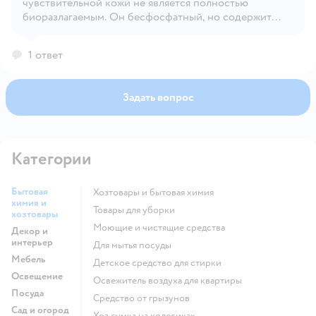
Открыть вопрос
чувствительной кожи не является полностью
биоразлагаемым. Он бесфосфатный, но содержит
ПАВы (поверхностно‑активные вещества), которые
частично биоразлагаемы, а не на 100%.
1 ответ
Задать вопрос
Категории
Бытовая
Хозтовары и бытовая химия
химия и
Товары для уборки
хозтовары
моющие и чистящие средства
Декор и
интерьер
для мытья посуды
Мебель
детское средство для стирки
Освещение
освежитель воздуха для квартиры
Посуда
средство от грызунов
Сад и огород
хоз сумка на колесиках