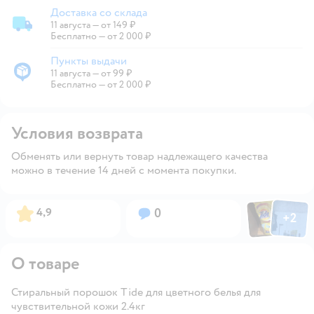
Доставка со склада
11 августа
—
от 149 ₽
Доставка со склада
Бесплатно — от 2 000 ₽
Пункты выдачи
11 августа
—
от 99 ₽
Пункты выдачи
Бесплатно — от 2 000 ₽
Условия возврата
Обменять или вернуть товар надлежащего качества
можно в течение 14 дней с момента покупки.
Фото пользов
Фото по
Рейтинг:
Вопросов:
4,9
0
+
2
Открыть
О товаре
Стиральный порошок Tide для цветного белья для
чувствительной кожи 2.4кг