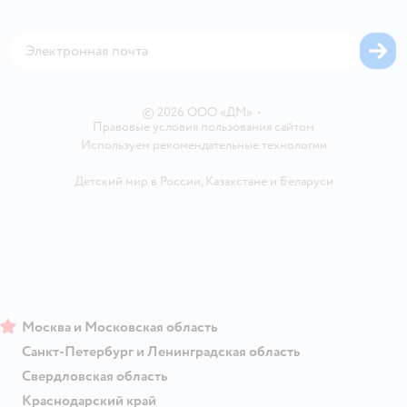
Оплата Мокка
Сертификат АКИТ
Корм для собак
Горячая линия безопасности
Карта возврата
Обратная связь
Одежда для собак
Вакансии
Блог
Карта сайта
Ветаптека
Контакты
Магазины сети
© 2026 ООО «ДМ»
•
Правовые условия пользования сайтом
Используем рекомендательные технологии
Детский мир в России
,
Казахстане
и
Беларуси
Москва и Московская область
Санкт-Петербург и Ленинградская область
Свердловская область
Краснодарский край