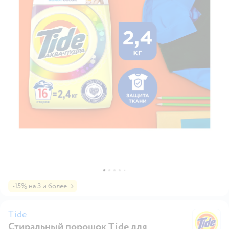
-15% на 3 и более
Tide
Стиральный порошок Tide для
Ti