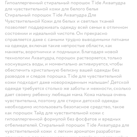
Гипоаллергенный стиральный порошок Tide Аквапудра
для чувствительной кожи для белого белья
Стиральный порошок Tide Аквапудра Для
Чувствительной Кожи для белых и светлых тканей
позволяет поддерживать одежду всей семьи в отличном
состоянии и идеальной чистоте. Он прекрасно
справляется даже с самыми трудно выводимыми пятнами
на одежде, включая такие непростые области, как
манжеты, воротнички и подмышки. Благодаря новой
технологии Аквапудра, порошок растворяется, только
коснувшись воды, и моментально активируется, чтобы
обеспечить кристальную белизну вашей одежды без
разводов и следов порошка. Tide для чувствительной
кожи подходит даже новорожденным малышам! Детской
одежде требуется столько же заботы и нежности, сколько
дает своему ребенку любящая мама. Кожа малыша очень
чувствительна, поэтому для стирки детской одежды
необходимо использовать безопасное средство, такое
как порошок Тайд для чувствительной кожи с
гипоаллергенной формулой без фосфатов и вредных
отбеливателей. Стиральный порошок Tide Аквапудра для
чувствительной кожи с легким ароматом разработан