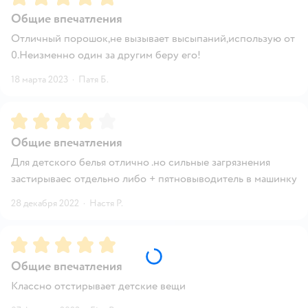
Общие впечатления
Отличный порошок,не вызывает высыпаний,использую от
0.Неизменно один за другим беру его!
18 марта 2023
·
Патя Б.
Рейтинг:
4
Общие впечатления
Для детского белья отлично .но сильные загрязнения
застирываес отдельно либо + пятновыводитель в машинку
28 декабря 2022
·
Настя Р.
Рейтинг:
5
Общие впечатления
Классно отстирывает детские вещи