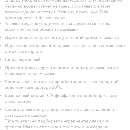
специально для самых маленьких детей: он чрезвычайно
бережно воздействует на ткань, сохраняя при этом
превосходную чистоту и белизну, присущую Tide.
преимущества tidе аквапудра:
Удаляет трудновыводимые пятна даже на манжетах,
воротничках и в области подмышек
Дарит белоснежную чистоту и мягкий аромат свежести
Идеальное отбеливание: одежда не тускнеет и не желтеет
стирка за стиркой
Гипоаллергенный
Протестирован дерматологами и подходит даже самым
маленьким членам семьи
Кристальная чистота с первой стирки даже в холодной
воде при температуре 20°C
Безопасный состав: 0% фосфатов и хлорсодержащего
отбеливателя
Средство быстро растворяется, не оставляя следов и
разводов на одежде
Tide тщательно подбирает ингредиенты для своих
средств. Мы не используем фосфаты и никогда не