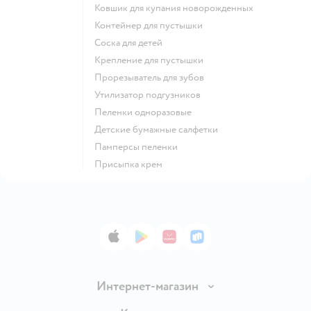
ковшик для купания новорожденных
контейнер для пустышки
соска для детей
крепление для пустышки
прорезыватель для зубов
утилизатор подгузников
пеленки одноразовые
детские бумажные салфетки
памперсы пеленки
присыпка крем
App Store
Google Play
AppGallery
RuStore
Интернет-магазин