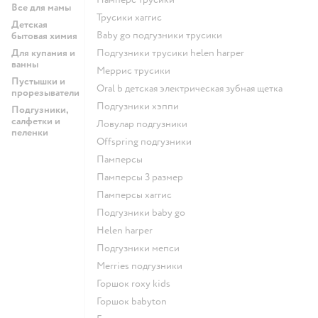
Все для мамы
трусики хаггис
Детская
baby go подгузники трусики
бытовая химия
Для купания и
подгузники трусики helen harper
ванны
меррис трусики
Пустышки и
oral b детская электрическая зубная щетка
прорезыватели
подгузники хэппи
Подгузники,
салфетки и
ловулар подгузники
пеленки
offspring подгузники
памперсы
памперсы 3 размер
памперсы хаггис
подгузники baby go
helen harper
подгузники мепси
merries подгузники
горшок roxy kids
горшок babyton