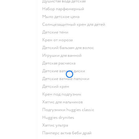
душистая вода детская
набор парфюмерный
мыло детское цена
солнцезащитный крем для детей
детские тени
крем от мороза
детский бальзам для волос
игрушки для ванной
детская расческа
детские ватные диски
детские ватные палочки
детский крем
крем под подгузник
хаггис для мальчиков
подгузники huggies classic
huggies drynites
хаггис ультра
памперс актив беби драй