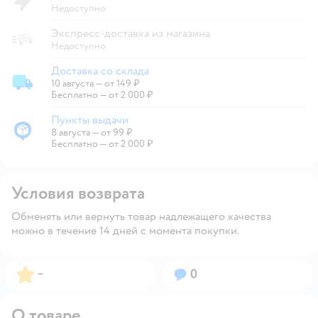
Недоступно
Экспресс-доставка из магазина
Недоступно
Доставка со склада
10 августа
—
от 149 ₽
Доставка со склада
Бесплатно — от 2 000 ₽
Пункты выдачи
8 августа
—
от 99 ₽
Пункты выдачи
Бесплатно — от 2 000 ₽
Условия возврата
Обменять или вернуть товар надлежащего качества
можно в течение 14 дней с момента покупки.
Рейтинг:
Вопросов:
–
0
О товаре