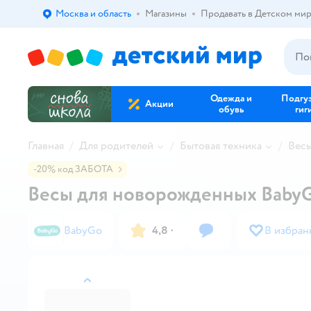
Москва и область
Магазины
Продавать в Детском ми
Выбор адреса доставки.
Одежда и
Подгу
Акции
обувь
гиг
Главная
Для родителей
Бытовая техника
Вес
-20% код ЗАБОТА
Весы для новорожденных Baby
BabyGo
4,8
·
В избран
назад