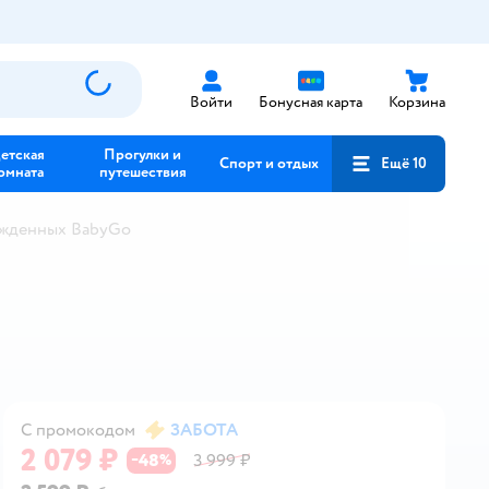
Войти
Бонусная карта
Корзина
етская
Прогулки и
Спорт и отдых
Ещё 10
омната
путешествия
ожденных BabyGo
С промокодом
ЗАБОТА
2 079 ₽
48
3 999 ₽
−
%