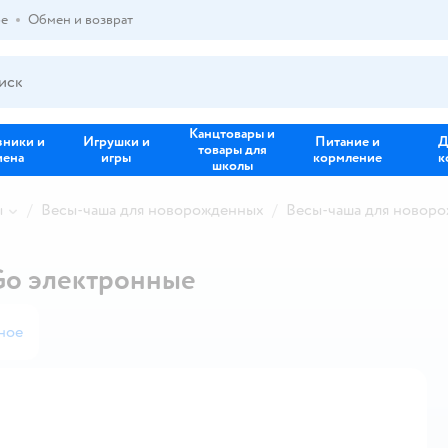
ре
Обмен и возврат
Канцтовары и
зники и
Игрушки и
Питание и
Д
товары для
иена
игры
кормление
к
школы
ы
Весы-чаша для новорожденных
Весы-чаша для новор
Go электронные
ное