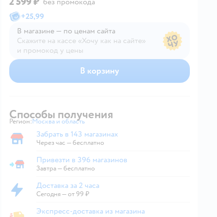
2 599 ₽
без промокода
+
25,99
В магазине — по ценам сайта
Скажите на кассе «Хочу как на сайте»
и промокод у цены
В магазине — по ценам сайта
В корзину
Способы получения
Регион:
Москва и область
Выбор адреса доставки.
Забрать в 143 магазинах
Забрать в магазине
Через час — бесплатно
Привезти в 396 магазинов
Привезти в магазин
Завтра
—
бесплатно
Доставка за 2 часа
Доставка за 2 часа
Сегодня
—
от 99 ₽
Экспресс-доставка из магазина